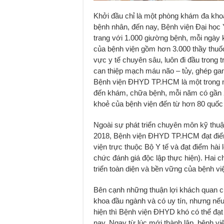
Khởi đầu chỉ là một phòng khám đa khoa
bệnh nhân, đến nay, Bệnh viện Đại họ
trang với 1.000 giường bệnh, mỗi ngày
của bệnh viện gồm hơn 3.000 thầy thuốc
vực y tế chuyên sâu, luôn đi đầu trong tr
can thiệp mạch máu não – tủy, ghép ga
Bệnh viện ĐHYD TP.HCM là một trong n
đến khám, chữa bệnh, mỗi năm có gần 
khoẻ của bệnh viện đến từ hơn 80 quốc
Ngoài sự phát triển chuyên môn kỹ thuậ
2018, Bệnh viện ĐHYD TP.HCM đạt điểm 
viện trực thuộc Bộ Y tế và đạt điểm hài
chức đánh giá độc lập thực hiện). Hai c
triển toàn diện và bền vững của bệnh vi
Bên cạnh những thuận lợi khách quan củ
khoa đầu ngành và có uy tín, nhưng nếu 
hiện thì Bệnh viện ĐHYD khó có thể đạ
nay. Ngay từ lúc mới thành lập, bệnh v