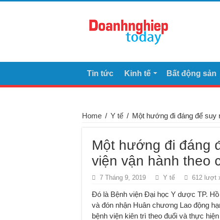
Tin tức
Kinh tế
Bất động sản
Home
/
Y tế
/
Một hướng đi đáng để suy 
Một hướng đi đáng 
viện vận hành theo 
7 Tháng 9, 2019
Y tế
612 lượt
Đó là Bệnh viện Đại học Y dược TP. Hồ
và đón nhận Huân chương Lao động hạng
bệnh viện kiên trì theo đuổi và thực hiện