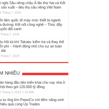
i nghị Sầu riêng châu Á lần thứ hai và Kết
i sản xuất – tiêu thụ sầu riêng Việt Nam
4 Tháng 7, 2026
iển lãm quốc tế máy móc thiết bị ngành
a đường: Kết nối công nghệ – Thúc đẩy
uyển đổi xanh
 Tháng 7, 2026
ệu hồi túi khí Takata: kiểm tra và thay thế
ễn phí – Hành động nhỏ cho sự an toàn
 dài
 Tháng 7, 2026
M NHIỀU
ân hàng đầu tiên triển khai cho vay nhà ở
 hội theo gói 120.000 tỷ đồng
0 Tháng 4, 2023
24,988
u tư ông lớn PepsiCo với tiềm năng sinh
i hiệu quả cùng Up Trades