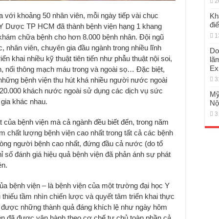
2
 với khoảng 50 nhân viên, mỗi ngày tiếp vài chục
Kh
đi
c Y Dược TP HCM đã thành bệnh viện hạng 1 khang
1
 khám chữa bệnh cho hơn 8.000 bệnh nhân. Đội ngũ
, nhân viên, chuyên gia đầu ngành trong nhiều lĩnh
Do
iển khai nhiều kỹ thuật tiên tiến như phẫu thuật nội soi,
lã
Ex
n, nối thông mạch máu trong và ngoài sọ…
Đặc biệt,
hững bệnh viện thu hút khá nhiều người nước ngoài
3
20.000 khách nước ngoài sử dụng các dịch vụ sức
Mỹ
 gia khác nhau.
Nộ
3
t của bệnh viện mà cả ngành đều biết đến, trong năm
chất lượng bệnh viện cao nhất trong tất cả các bệnh
 lòng người bệnh cao nhất, đứng đầu cả nước (do tổ
hỉ số đánh giá hiệu quả bệnh viện đã phản ánh sự phát
ện.
a bệnh viện – là bệnh viện của một trường đại học Y
thiếu tầm nhìn chiến lược và quyết tâm triển khai thực
t được những thành quả đáng khích lệ như ngày hôm
iện đã được vận hành theo cơ chế tự chủ toàn phần cả