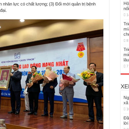
Hộ
uồn nhân lực có chất lượng; (3) Đổi mới quản trị bệnh
nố
đại.
1
Tr
mí
ch
8
Tri
mi
lâu
7
XE
Ng
xã
1
Đầ
lờ