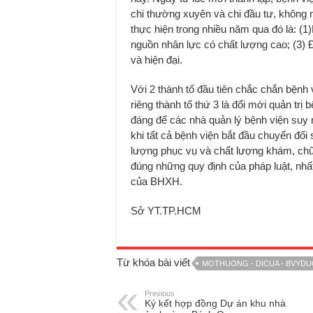
chi thường xuyên và chi đầu tư, không n
thực hiện trong nhiều năm qua đó là: (1)P
nguồn nhân lực có chất lượng cao; (3) 
và hiện đại.
Với 2 thành tố đầu tiên chắc chắn bệnh
riêng thành tố thứ 3 là đổi mới quản trị
đáng để các nhà quản lý bệnh viện suy n
khi tất cả bệnh viện bắt đầu chuyển đổ
lượng phục vụ và chất lượng khám, chữ
đúng những quy định của pháp luật, nhất
của BHXH.
Sở YT.TP.HCM
Từ khóa bài viết
MOTHUONG - DICUA - BVYD
Previous
Ký kết hợp đồng Dự án khu nhà