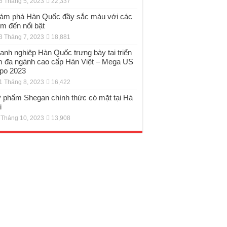
6 Tháng 5, 2023
22,337
ám phá Hàn Quốc đầy sắc màu với các
ểm đến nổi bật
3 Tháng 7, 2023
18,881
anh nghiệp Hàn Quốc trưng bày tại triển
m đa ngành cao cấp Hàn Việt – Mega US
po 2023
1 Tháng 8, 2023
16,422
 phẩm Shegan chính thức có mặt tại Hà
i
 Tháng 10, 2023
13,908