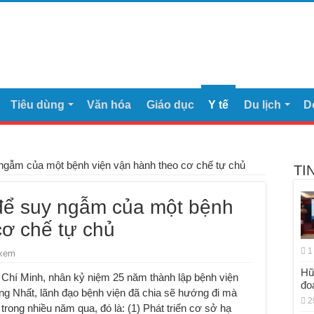
Tiêu dùng
Văn hóa
Giáo dục
Y tế
Du lịch
D
ngẫm của một bệnh viện vận hành theo cơ chế tự chủ
TI
để suy ngẫm của một bệnh
cơ chế tự chủ
1
 xem
Hữ
 Chí Minh, nhân kỷ niệm 25 năm thành lập bệnh viện
đo
 Nhất, lãnh đạo bệnh viện đã chia sẽ hướng đi mà
2
 trong nhiều năm qua, đó là: (1) Phát triển cơ sở hạ