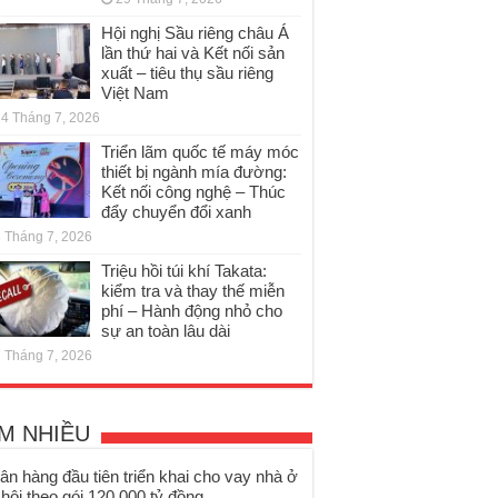
Hội nghị Sầu riêng châu Á
lần thứ hai và Kết nối sản
xuất – tiêu thụ sầu riêng
Việt Nam
4 Tháng 7, 2026
Triển lãm quốc tế máy móc
thiết bị ngành mía đường:
Kết nối công nghệ – Thúc
đẩy chuyển đổi xanh
 Tháng 7, 2026
Triệu hồi túi khí Takata:
kiểm tra và thay thế miễn
phí – Hành động nhỏ cho
sự an toàn lâu dài
 Tháng 7, 2026
M NHIỀU
ân hàng đầu tiên triển khai cho vay nhà ở
 hội theo gói 120.000 tỷ đồng