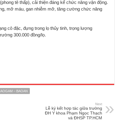
phong tê thấp), cải thiện đáng kể chức năng vận động.
 tăng, mỡ máu, gan nhiễm mỡ, tăng cường chức năng
 cô đặc, đựng trong lọ thủy tinh, trọng lượng
 trường 300.000 đồng/lọ.
CAOGAM – BAOAN
Next
Lễ ký kết hợp tác giữa trường
ĐH Y khoa Phạm Ngọc Thạch
và ĐHSP TP.HCM