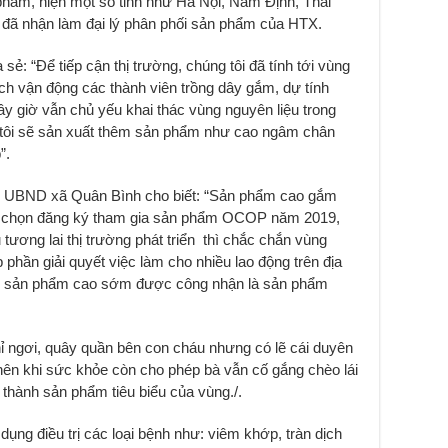
 phẩm, hiện một số tỉnh như Hà Nội, Nam Định, Thái
 đã nhận làm đại lý phân phối sản phẩm của HTX.
 sẻ: “Để tiếp cận thị trường, chúng tôi đã tính tới vùng
ch vận động các thành viên trồng dây gắm, dự tính
y giờ vẫn chủ yếu khai thác vùng nguyên liệu trong
g tôi sẽ sản xuất thêm sản phẩm như cao ngâm chân
”.
ch UBND xã Quân Bình cho biết: “Sản phẩm cao gắm
 chọn đăng ký tham gia sản phẩm OCOP năm 2019,
 tương lai thị trường phát triển thì chắc chắn vùng
phần giải quyết việc làm cho nhiều lao động trên địa
để sản phẩm cao sớm được công nhận là sản phẩm
hỉ ngơi, quây quần bên con cháu nhưng có lẽ cái duyên
nên khi sức khỏe còn cho phép bà vẫn cố gắng chèo lái
hành sản phẩm tiêu biểu của vùng./.
ụng điều trị các loại bệnh như: viêm khớp, tràn dịch