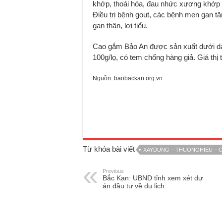
khớp, thoái hóa, đau nhức xương khớp (
Điều trị bệnh gout, các bệnh men gan
gan thận, lợi tiểu.
Cao gắm Bảo An được sản xuất dưới dạng
100g/lọ, có tem chống hàng giả. Giá thị
Nguồn: baobackan.org.vn
Từ khóa bài viết
XAYDUNG – THUONGHIEU – 
Previous
Bắc Kạn: UBND tỉnh xem xét dự
án đầu tư về du lịch