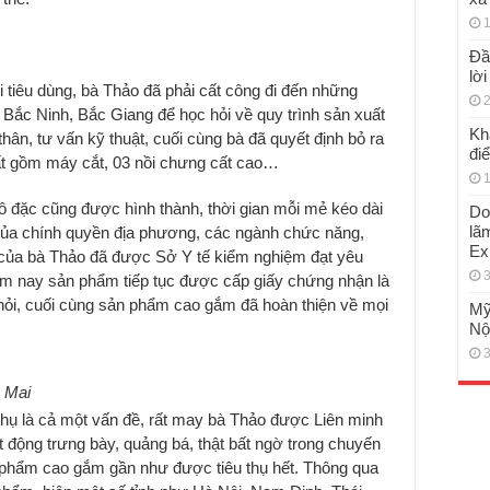
1
Đầ
lờ
tiêu dùng, bà Thảo đã phải cất công đi đến những
2
 Bắc Ninh, Bắc Giang để học hỏi về quy trình sản xuất
Kh
hân, tư vấn kỹ thuật, cuối cùng bà đã quyết định bỏ ra
đi
hất gồm máy cắt, 03 nồi chưng cất cao…
1
 đặc cũng được hình thành, thời gian mỗi mẻ kéo dài
Do
lã
của chính quyền địa phương, các ngành chức năng,
Ex
ủa bà Thảo đã được Sở Y tế kiểm nghiệm đạt yêu
3
ăm nay sản phẩm tiếp tục được cấp giấy chứng nhận là
 hỏi, cuối cùng sản phẩm cao gắm đã hoàn thiện về mọi
Mỹ
Nộ
3
 Mai
 thụ là cả một vấn đề, rất may bà Thảo được Liên minh
động trưng bày, quảng bá, thật bất ngờ trong chuyến
n phẩm cao gắm gần như được tiêu thụ hết. Thông qua