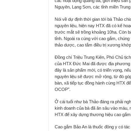
các hoạt động quảng bá, giới thiệu sản
Nguyên, Lạng Sơn, các tỉnh miền Trung
Nói về dự định thời gian tới bà Thảo chia
nguyên liệu, hiện nay HTX đã có kế hoạ
trước mắt sẽ trồng khoảng 10ha. Còn bâ
tỉnh. Ngoài ra cùng với cao gắm, chún
thảo dược, cao tắm điều trị xương khớp
Đồng chí Triệu Trung Kiên, Phó Chủ tị
của HTX Đức Mai đã được địa phương
đây là sản phẩm mới, có triển vọng, nếu
nguyên liệu sẽ được mở rộng, từ đó góp 
bàn, xã tiếp tục đồng hành cùng HTX 
OCOP”.
Ở cái tuổi như bà Thảo đáng ra phải ng
kinh doanh của bà đã ăn sâu vào máu, 
HTX để xây dựng thương hiệu cao gắm t
Cao gắm Bảo An là thuốc đông y có tác d