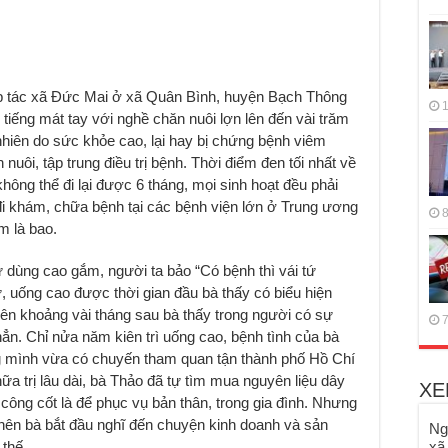
p tác xã Đức Mai ở xã Quân Bình, huyện Bạch Thông
1
 tiếng mát tay với nghề chăn nuôi lợn lên đến vài trăm
nhiên do sức khỏe cao, lại hay bị chứng bệnh viêm
ôi, tập trung điều trị bệnh. Thời điểm đen tối nhất về
ông thể đi lại được 6 tháng, mọi sinh hoạt đều phải
đi khám, chữa bệnh tại các bệnh viện lớn ở Trung ương
8
m là bao.
 dùng cao gắm, người ta bảo “Có bệnh thì vái tứ
 uống cao được thời gian đầu bà thấy có biểu hiện
iên khoảng vài tháng sau bà thấy trong người có sự
7
hẳn. Chỉ nửa năm kiên trì uống cao, bệnh tình của bà
g mình vừa có chuyến tham quan tận thành phố Hồ Chí
ữa trị lâu dài, bà Thảo đã tự tìm mua nguyên liệu dây
XE
công cốt là để phục vụ bản thân, trong gia đình. Nhưng
nên bà bắt đầu nghĩ đến chuyện kinh doanh và sản
Ng
thế.
xã