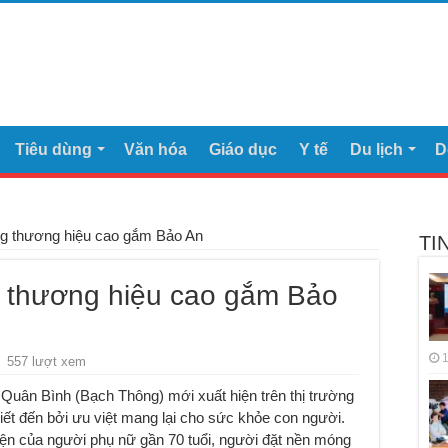
Tiêu dùng
Văn hóa
Giáo dục
Y tế
Du lịch
D
ng thương hiệu cao gắm Bảo An
TI
g thương hiệu cao gắm Bảo
1
557 lượt xem
uân Bình (Bạch Thông) mới xuất hiện trên thị trường
ết đến bởi ưu việt mang lại cho sức khỏe con người.
n của người phụ nữ gần 70 tuổi, người đặt nền móng