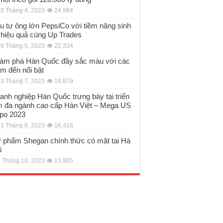
0 Tháng 4, 2023
24,984
u tư ông lớn PepsiCo với tiềm năng sinh
i hiệu quả cùng Up Trades
6 Tháng 5, 2023
22,334
ám phá Hàn Quốc đầy sắc màu với các
ểm đến nổi bật
3 Tháng 7, 2023
18,879
anh nghiệp Hàn Quốc trưng bày tại triển
m đa ngành cao cấp Hàn Việt – Mega US
po 2023
1 Tháng 8, 2023
16,416
 phẩm Shegan chính thức có mặt tại Hà
i
 Tháng 10, 2023
13,905