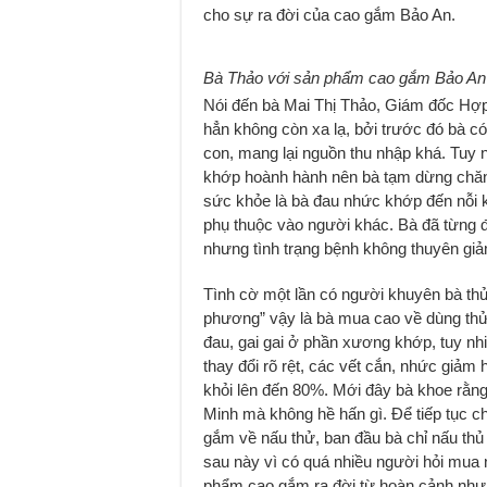
cho sự ra đời của cao gắm Bảo An.
Bà Thảo với sản phẩm cao gắm Bảo An
Nói đến bà Mai Thị Thảo, Giám đốc Hợ
hẳn không còn xa lạ, bởi trước đó bà có
con, mang lại nguồn thu nhập khá. Tuy 
khớp hoành hành nên bà tạm dừng chăn nu
sức khỏe là bà đau nhức khớp đến nỗi kh
phụ thuộc vào người khác. Bà đã từng 
nhưng tình trạng bệnh không thuyên giả
Tình cờ một lần có người khuyên bà thử
phương” vậy là bà mua cao về dùng thử,
đau, gai gai ở phần xương khớp, tuy nh
thay đổi rõ rệt, các vết cắn, nhức giảm 
khỏi lên đến 80%. Mới đây bà khoe rằn
Minh mà không hề hấn gì. Để tiếp tục ch
gắm về nấu thử, ban đầu bà chỉ nấu thủ 
sau này vì có quá nhiều người hỏi mua 
phẩm cao gắm ra đời từ hoàn cảnh như 