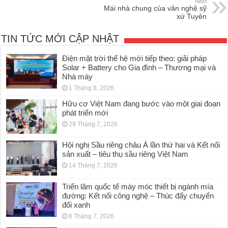
Next
Mái nhà chung của văn nghệ sỹ
xứ Tuyên
TIN TỨC MỚI CẬP NHẬT
Điện mặt trời thế hệ mới tiếp theo: giải pháp
Solar + Battery cho Gia đình – Thương mại và
Nhà máy
1 Tháng 8, 2026
Hữu cơ Việt Nam đang bước vào một giai đoạn
phát triển mới
29 Tháng 7, 2026
Hội nghị Sầu riêng châu Á lần thứ hai và Kết nối
sản xuất – tiêu thụ sầu riêng Việt Nam
14 Tháng 7, 2026
Triển lãm quốc tế máy móc thiết bị ngành mía
đường: Kết nối công nghệ – Thúc đẩy chuyển
đổi xanh
8 Tháng 7, 2026