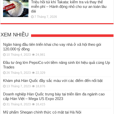
Triệu hồi túi khí Takata: kiểm tra và thay thế
miễn phí – Hành động nhỏ cho sự an toàn lâu
dài
7 Tháng 7, 2026
XEM NHIỀU
Ngân hàng đầu tiên triển khai cho vay nhà ở xã hội theo gói
120.000 tỷ đồng
10 Tháng 4, 2023
24,981
Đầu tư ông lớn PepsiCo với tiềm năng sinh lời hiệu quả cùng Up
Trades
26 Tháng 5, 2023
22,329
Khám phá Hàn Quốc đầy sắc màu với các điểm đến nổi bật
13 Tháng 7, 2023
18,876
Doanh nghiệp Hàn Quốc trưng bày tại triển lãm đa ngành cao
cấp Hàn Việt – Mega US Expo 2023
31 Tháng 8, 2023
16,415
Mỹ phẩm Shegan chính thức có mặt tại Hà Nội