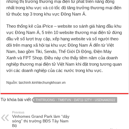
những thị trường thương mại điện tử phát triển năng động
nhất trong khu vực và có tốc độ tăng trưởng thương mại điện
tử thuộc top 3 trong khu vực Đông Nam Á.
Theo thống kê của iPrice – website so sánh giá hàng đầu khu
vực Đông Nam Á, 5 trên 10 website thương mại điện tử đứng
đầu về số lượt truy cập, xếp hạng website và số người theo
dõi trên mạng xã hội tại khu vực Đông Nam Á đến từ Việt
Nam, bao gồm Tiki, Sendo, Thế Giới Di Động, Điện Máy
Xanh và FPT Shop. Điều này cho thấy tiềm năm của doanh
nghiệp thương mại điện tử Việt Nam khi đặt trong tương quan
với các doanh nghiệp của các nước trong khu vực.
Nguồn: taichinh.kinhtechungkhoan.vn
Từ khóa bài viết
THITRUONG - TMĐTVN - DAT11-12TY - USDNAM2022
Previous
Vinhomes Grand Park làm “dậy
sóng” thị trường BĐS Tây Nam
Bộ