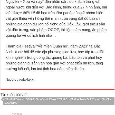
Nguyên – Xưa và nay” đến nhân dân, du khách trong và
ngoài nước khi đến với Bắc Ninh, thông qua 27 hình ảnh, bài
viết được thiết kế đồ họa trên tấm panô, cùng 2 nhóm hiện
vật giới thiệu về những thế mạnh của vùng đất đỏ bazan,
những địa danh du lịch nổi tiếng của Đắk Lắk; giới thiệu sản
vật đặc trưng, sản phẩm OCOP, tài liệu, cẩm nang, ấn phẩm
quảng bá về du lịch tỉnh nhà…
Tham gia Festival “Về miền Quan họ”, năm 2023” tại Bắc
Ninh là cơ hội để các địa phương giao lưu, học tập trao đổi
kinh nghiệm trong công tác quảng bá, bảo tồn và phát huy
những giá trị di sản văn hóa gắn với phát triển du lịch, tăng
cường kết nối, lan toả tinh hoa các miền di sản.
Nguồn: baodaklak.vn
Từ khóa bài viết
QUANGBA – KHONGGIAN – VANHOA – CONGCHIENG – TAYNGUYEN – VEMIEN-
QUANHO
Previous