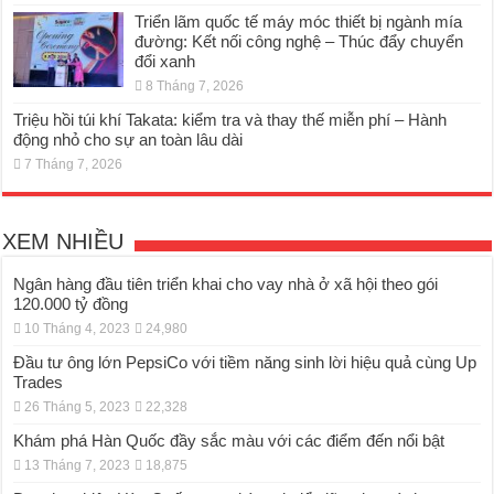
Triển lãm quốc tế máy móc thiết bị ngành mía
đường: Kết nối công nghệ – Thúc đẩy chuyển
đổi xanh
8 Tháng 7, 2026
Triệu hồi túi khí Takata: kiểm tra và thay thế miễn phí – Hành
động nhỏ cho sự an toàn lâu dài
7 Tháng 7, 2026
XEM NHIỀU
Ngân hàng đầu tiên triển khai cho vay nhà ở xã hội theo gói
120.000 tỷ đồng
10 Tháng 4, 2023
24,980
Đầu tư ông lớn PepsiCo với tiềm năng sinh lời hiệu quả cùng Up
Trades
26 Tháng 5, 2023
22,328
Khám phá Hàn Quốc đầy sắc màu với các điểm đến nổi bật
13 Tháng 7, 2023
18,875