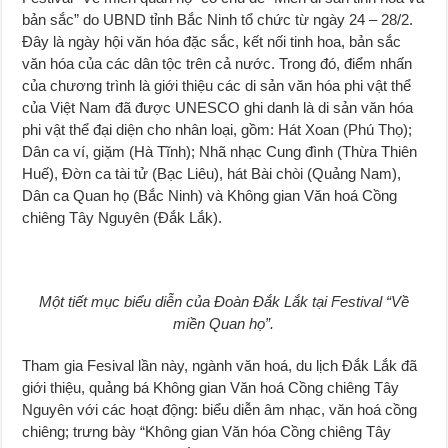
bản sắc” do UBND tỉnh Bắc Ninh tổ chức từ ngày 24 – 28/2.
Đây là ngày hội văn hóa đặc sắc, kết nối tinh hoa, bản sắc
văn hóa của các dân tộc trên cả nước. Trong đó, điểm nhấn
của chương trình là giới thiệu các di sản văn hóa phi vật thể
của Việt Nam đã được UNESCO ghi danh là di sản văn hóa
phi vật thể đại diện cho nhân loại, gồm: Hát Xoan (Phú Thọ);
Dân ca ví, giặm (Hà Tĩnh); Nhã nhạc Cung đình (Thừa Thiên
Huế), Đờn ca tài tử (Bạc Liêu), hát Bài chòi (Quảng Nam),
Dân ca Quan họ (Bắc Ninh) và Không gian Văn hoá Cồng
chiêng Tây Nguyên (Đắk Lắk).
Một tiết mục biểu diễn của Đoàn Đắk Lắk tại Festival “Về
miền Quan họ”.
Tham gia Fesival lần này, ngành văn hoá, du lịch Đắk Lắk đã
giới thiệu, quảng bá Không gian Văn hoá Cồng chiêng Tây
Nguyên với các hoạt động: biểu diễn âm nhạc, văn hoá cồng
chiêng; trưng bày “Không gian Văn hóa Cồng chiêng Tây