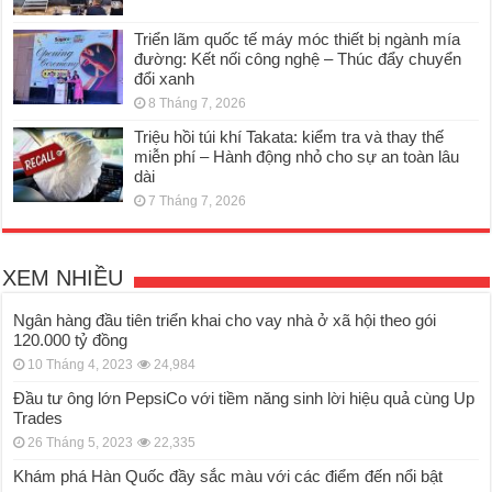
Triển lãm quốc tế máy móc thiết bị ngành mía
đường: Kết nối công nghệ – Thúc đẩy chuyển
đổi xanh
8 Tháng 7, 2026
Triệu hồi túi khí Takata: kiểm tra và thay thế
miễn phí – Hành động nhỏ cho sự an toàn lâu
dài
7 Tháng 7, 2026
XEM NHIỀU
Ngân hàng đầu tiên triển khai cho vay nhà ở xã hội theo gói
120.000 tỷ đồng
10 Tháng 4, 2023
24,984
Đầu tư ông lớn PepsiCo với tiềm năng sinh lời hiệu quả cùng Up
Trades
26 Tháng 5, 2023
22,335
Khám phá Hàn Quốc đầy sắc màu với các điểm đến nổi bật