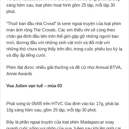
sáng hôm sau, loạt phim hoạt hình gồm 25 tập, mỗi tập 30
phút.
“Thuở ban đầu nhà Crood” là serie ngoại truyện của loạt phim
màn ảnh rộng The Croods. Các em thiếu nhi sẽ cùng theo
chân gia đình đầu tiên trên thế giới gặp gỡ những người bạn
mới, đương đầu với những sinh vật mới và đối mặt với
những thứ chưa từng thấy trên đời, trong cuộc phiêu lưu kỳ lạ
và đầy ắp tiếng cười.
Phim đạt được nhiều giải thưởng và đề cử như Annual BTVA,
Annie Awards
Vua Julien vạn tuế – mùa 03
Phát sóng từ 05/05 trên HTVC Gia đình vào lúc 17g, phát lại
10g sáng hôm sau, gồm 25 tập, mỗi tập 30 phút.
Đây là phần ngoại truyện của loạt phim Madagascar xoay
quanh cuộc sống vui nhộn của vua Julien sau khi lên ngôi cai