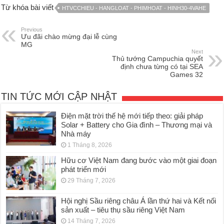
Từ khóa bài viết
HTVCCHIEU - HANGLOAT - PHIMHOAT - HINH30-4VAHE
Previous
Ưu đãi chào mừng đại lễ cùng
MG
Next
Thủ tướng Campuchia quyết
định chưa từng có tại SEA
Games 32
TIN TỨC MỚI CẬP NHẬT
Điện mặt trời thế hệ mới tiếp theo: giải pháp
Solar + Battery cho Gia đình – Thương mại và
Nhà máy
1 Tháng 8, 2026
Hữu cơ Việt Nam đang bước vào một giai đoạn
phát triển mới
29 Tháng 7, 2026
Hội nghị Sầu riêng châu Á lần thứ hai và Kết nối
sản xuất – tiêu thụ sầu riêng Việt Nam
14 Tháng 7, 2026