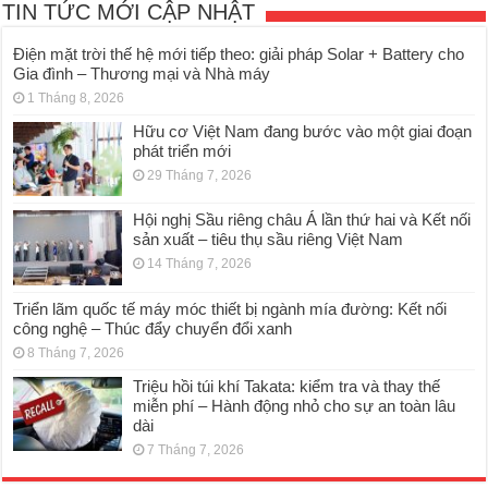
TIN TỨC MỚI CẬP NHẬT
Điện mặt trời thế hệ mới tiếp theo: giải pháp Solar + Battery cho
Gia đình – Thương mại và Nhà máy
1 Tháng 8, 2026
Hữu cơ Việt Nam đang bước vào một giai đoạn
phát triển mới
29 Tháng 7, 2026
Hội nghị Sầu riêng châu Á lần thứ hai và Kết nối
sản xuất – tiêu thụ sầu riêng Việt Nam
14 Tháng 7, 2026
Triển lãm quốc tế máy móc thiết bị ngành mía đường: Kết nối
công nghệ – Thúc đẩy chuyển đổi xanh
8 Tháng 7, 2026
Triệu hồi túi khí Takata: kiểm tra và thay thế
miễn phí – Hành động nhỏ cho sự an toàn lâu
dài
7 Tháng 7, 2026