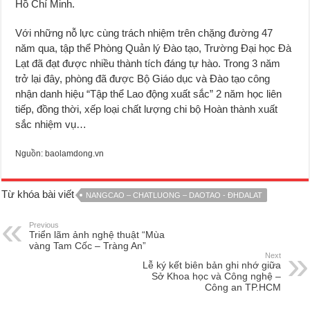
Hồ Chí Minh.
Với những nỗ lực cùng trách nhiệm trên chặng đường 47
năm qua, tập thể Phòng Quản lý Đào tạo, Trường Đại học Đà
Lạt đã đạt được nhiều thành tích đáng tự hào. Trong 3 năm
trở lại đây, phòng đã được Bộ Giáo dục và Đào tạo công
nhận danh hiệu “Tập thể Lao động xuất sắc” 2 năm học liên
tiếp, đồng thời, xếp loại chất lượng chi bộ Hoàn thành xuất
sắc nhiệm vụ…
Nguồn: baolamdong.vn
Từ khóa bài viết
NANGCAO – CHATLUONG – DAOTAO - ĐHDALAT
Previous
Triển lãm ảnh nghệ thuật “Mùa
vàng Tam Cốc – Tràng An”
Next
Lễ ký kết biên bản ghi nhớ giữa
Sở Khoa học và Công nghệ –
Công an TP.HCM