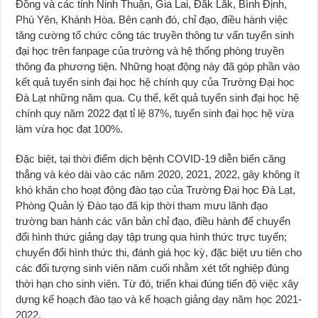
Đồng và các tỉnh Ninh Thuận, Gia Lai, Đắk Lắk, Bình Định,
Phú Yên, Khánh Hòa. Bên cạnh đó, chỉ đạo, điều hành việc
tăng cường tổ chức công tác truyền thông tư vấn tuyển sinh
đại học trên fanpage của trường và hệ thống phòng truyền
thông đa phương tiện. Những hoạt động này đã góp phần vào
kết quả tuyển sinh đại học hệ chính quy của Trường Đại học
Đà Lạt những năm qua. Cụ thể, kết quả tuyển sinh đại học hệ
chính quy năm 2022 đạt tỉ lệ 87%, tuyển sinh đại học hệ vừa
làm vừa học đạt 100%.
Đặc biệt, tại thời điểm dịch bệnh COVID-19 diễn biến căng
thẳng và kéo dài vào các năm 2020, 2021, 2022, gây không ít
khó khăn cho hoạt động đào tạo của Trường Đại học Đà Lạt,
Phòng Quản lý Đào tạo đã kịp thời tham mưu lãnh đạo
trường ban hành các văn bản chỉ đạo, điều hành để chuyển
đổi hình thức giảng dạy tập trung qua hình thức trực tuyến;
chuyển đổi hình thức thi, đánh giá học kỳ, đặc biệt ưu tiên cho
các đối tượng sinh viên năm cuối nhằm xét tốt nghiệp đúng
thời hạn cho sinh viên. Từ đó, triển khai đúng tiến độ việc xây
dựng kế hoạch đào tạo và kế hoạch giảng dạy năm học 2021-
2022.