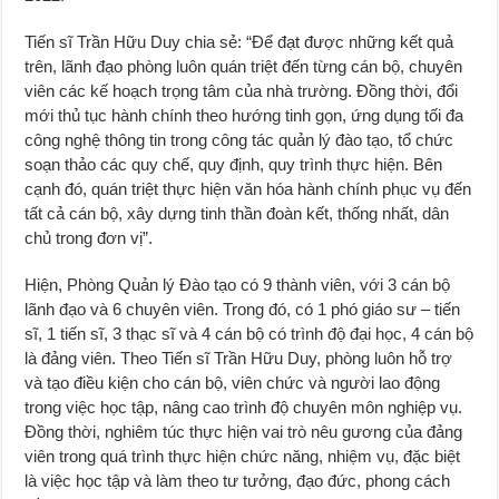
Tiến sĩ Trần Hữu Duy chia sẻ: “Để đạt được những kết quả
trên, lãnh đạo phòng luôn quán triệt đến từng cán bộ, chuyên
viên các kế hoạch trọng tâm của nhà trường. Đồng thời, đổi
mới thủ tục hành chính theo hướng tinh gọn, ứng dụng tối đa
công nghệ thông tin trong công tác quản lý đào tạo, tổ chức
soạn thảo các quy chế, quy định, quy trình thực hiện. Bên
cạnh đó, quán triệt thực hiện văn hóa hành chính phục vụ đến
tất cả cán bộ, xây dựng tinh thần đoàn kết, thống nhất, dân
chủ trong đơn vị”.
Hiện, Phòng Quản lý Đào tạo có 9 thành viên, với 3 cán bộ
lãnh đạo và 6 chuyên viên. Trong đó, có 1 phó giáo sư – tiến
sĩ, 1 tiến sĩ, 3 thạc sĩ và 4 cán bộ có trình độ đại học, 4 cán bộ
là đảng viên. Theo Tiến sĩ Trần Hữu Duy, phòng luôn hỗ trợ
và tạo điều kiện cho cán bộ, viên chức và người lao động
trong việc học tập, nâng cao trình độ chuyên môn nghiệp vụ.
Đồng thời, nghiêm túc thực hiện vai trò nêu gương của đảng
viên trong quá trình thực hiện chức năng, nhiệm vụ, đặc biệt
là việc học tập và làm theo tư tưởng, đạo đức, phong cách