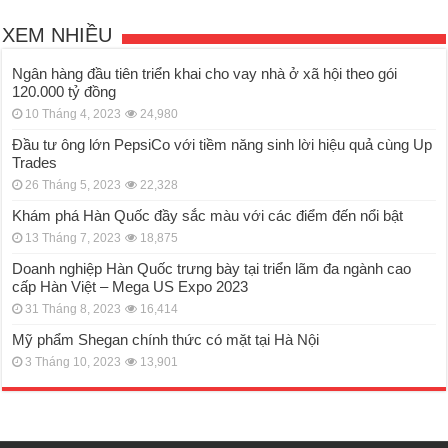
XEM NHIỀU
Ngân hàng đầu tiên triển khai cho vay nhà ở xã hội theo gói
120.000 tỷ đồng
10 Tháng 4, 2023
24,980
Đầu tư ông lớn PepsiCo với tiềm năng sinh lời hiệu quả cùng Up
Trades
26 Tháng 5, 2023
22,328
Khám phá Hàn Quốc đầy sắc màu với các điểm đến nổi bật
13 Tháng 7, 2023
18,875
Doanh nghiệp Hàn Quốc trưng bày tại triển lãm đa ngành cao
cấp Hàn Việt – Mega US Expo 2023
31 Tháng 8, 2023
16,414
Mỹ phẩm Shegan chính thức có mặt tại Hà Nội
3 Tháng 10, 2023
13,901