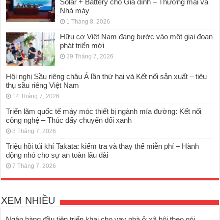
Solar + Battery cho Gia đình – Thương mại và
Nhà máy
1 Tháng 8, 2026
Hữu cơ Việt Nam đang bước vào một giai đoạn
phát triển mới
29 Tháng 7, 2026
Hội nghị Sầu riêng châu Á lần thứ hai và Kết nối sản xuất – tiêu
thụ sầu riêng Việt Nam
14 Tháng 7, 2026
Triển lãm quốc tế máy móc thiết bị ngành mía đường: Kết nối
công nghệ – Thúc đẩy chuyển đổi xanh
8 Tháng 7, 2026
Triệu hồi túi khí Takata: kiểm tra và thay thế miễn phí – Hành
động nhỏ cho sự an toàn lâu dài
7 Tháng 7, 2026
XEM NHIỀU
Ngân hàng đầu tiên triển khai cho vay nhà ở xã hội theo gói