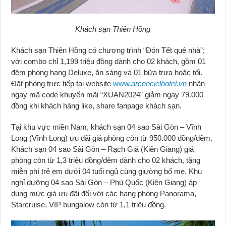
Khách sạn Thiên Hồng
Khách sạn Thiên Hồng có chương trình “Đón Tết quê nhà”;
với combo chỉ 1,199 triệu đồng dành cho 02 khách, gồm 01
đêm phòng hạng Deluxe, ăn sáng và 01 bữa trưa hoặc tối.
Đặt phòng trực tiếp tại website
www.
arcencielhotel.vn
nhận
ngay mã code khuyến mãi “XUAN2024” giảm ngay 79.000
đồng khi khách hàng like, share fanpage khách sạn.
Tại khu vực miền Nam, khách sạn 04 sao Sài Gòn – Vĩnh
Long (Vĩnh Long) ưu đãi giá phòng còn từ 950.000 đồng/đêm.
Khách sạn 04 sao Sài Gòn – Rạch Giá (Kiên Giang) giá
phòng còn từ 1,3 triệu đồng/đêm dành cho 02 khách, tặng
miễn phí trẻ em dưới 04 tuổi ngủ cùng giường bố mẹ. Khu
nghỉ dưỡng 04 sao Sài Gòn – Phú Quốc (Kiên Giang) áp
dụng mức giá ưu đãi đối với các hạng phòng Panorama,
Starcruise, VIP bungalow còn từ 1,1 triệu đồng.