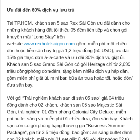
Ưu đãi đến 60% dịch vụ lưu trú
Tại TP.HCM, khách sạn 5 sao Rex Sài Gòn ưu đãi dành cho
những khách hàng đặt tối thiểu 05 đêm liên tiếp và chọn gói
khuyến mãi “Long Stay” trên
website
www.rexhotelsaigon.com
gồm: miễn phí một chiều
đón hoặc tiễn sân bay trị giá 1,2 triệu đồng (50 USD), ưu đãi
15% giá thực đơn à-la-carte và ưu đãi 30% dịch vụ giặt ủi.
Khách sạn 5 sao Grand Sài Gòn có gói Heritage chỉ từ 2,699
triệu đồng/phòng đơn/đêm, tặng kèm nhiều dịch vụ hấp dẫn,
gồm miễn phí giặt ủi, mini bar, bữa ăn trưa hoặc tối, hoặc đón/
đưa sân bay.
Với gói “Trải nghiệm khách sạn di sản 05 sao” giá 04 triệu
đồng dành cho 02 khách, khách sạn 05 sao Majestic Sài
Gòn, trải nghiệm 01 đêm phòng Colonial City Deluxe, miễn
phí buffet sáng và miễn phí 01 chiều đưa, đón sân bay. Khách
sạn còn có gói phòng hạng thương gia “Business Summer
Package”, giá từ 3,5 triệu đồng, bao gồm: ăn sáng buffet dành
cho 02 khách, miễn phí 01 set giặt ủi đối với đặt phòng 02 từ