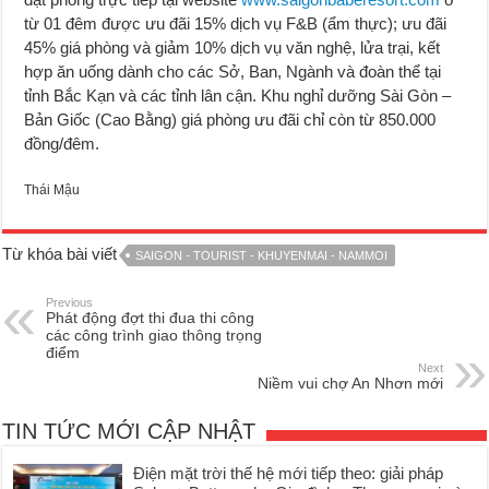
từ 01 đêm được ưu đãi 15% dịch vụ F&B (ẩm thực); ưu đãi
45% giá phòng và giảm 10% dịch vụ văn nghệ, lửa trại, kết
hợp ăn uống dành cho các Sở, Ban, Ngành và đoàn thể tại
tỉnh Bắc Kạn và các tỉnh lân cận. Khu nghỉ dưỡng Sài Gòn –
Bản Giốc (Cao Bằng) giá phòng ưu đãi chỉ còn từ 850.000
đồng/đêm.
Thái Mậu
Từ khóa bài viết
SAIGON - TOURIST - KHUYENMAI - NAMMOI
Previous
Phát động đợt thi đua thi công
các công trình giao thông trọng
điểm
Next
Niềm vui chợ An Nhơn mới
TIN TỨC MỚI CẬP NHẬT
Điện mặt trời thế hệ mới tiếp theo: giải pháp