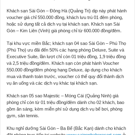
Khách sạn Sài Gòn – Đông Hà (Quảng Trị) dịp này phát hành
voucher giá chỉ 550.000 đồng, khách lưu trú 01 đêm phòng,
hoặc sử dụng tất cả dịch vụ tại khách sạn. Khách sạn Sài
Gòn – Kim Liên (Vinh) giá phòng chỉ từ 600.000 đồng/đêm.
Tại khu vực miền Bắc; khách sạn 04 sao Sài Gòn – Phú Thọ
(Phú Thọ) ưu đãi đến 50% các hạng phòng Deluxe, Suite và
Executive Suite, lần lượt chỉ còn 01 triệu đồng, 1,9 triệu đồng
và 2,5 triệu đồng/đêm. Khách sạn còn phát hành Voucher
550.000 đồng/đêm phòng hạng Deluxe, áp dụng cho khách
mua và thanh toán trước, voucher có thể quy đổi thành dịch
vụ ăn uống và các dịch vụ khác tại khách sạn.
Khách sạn 05 sao Majestic – Móng Cái (Quảng Ninh) giá
phòng chỉ còn từ 01 triệu đồng/đêm dành cho 02 khách, bao
gồm ăn sáng, kèm miễn phí sử dụng dịch vụ bể bơi, phòng
gym, sân tennis.
Khu nghỉ dưỡng Sài Gòn – Ba Bể (Bắc Kạn) dành cho khách
đặt phòng trực tiếp tại website
www.saigonbaberesort.com
ở