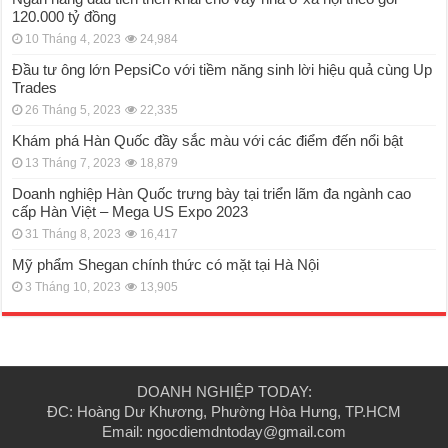
120.000 tỷ đồng
10 Tháng 4, 2023
24,984
Đầu tư ông lớn PepsiCo với tiềm năng sinh lời hiệu quả cùng Up
Trades
26 Tháng 5, 2023
22,335
Khám phá Hàn Quốc đầy sắc màu với các điểm đến nổi bật
13 Tháng 7, 2023
18,879
Doanh nghiệp Hàn Quốc trưng bày tại triển lãm đa ngành cao
cấp Hàn Việt – Mega US Expo 2023
31 Tháng 8, 2023
16,417
Mỹ phẩm Shegan chính thức có mặt tại Hà Nội
3 Tháng 10, 2023
13,905
DOANH NGHIỆP TODAY:
ĐC: Hoàng Dư Khương, Phường Hòa Hưng, TP.HCM
Email: ngocdiemdntoday@gmail.com