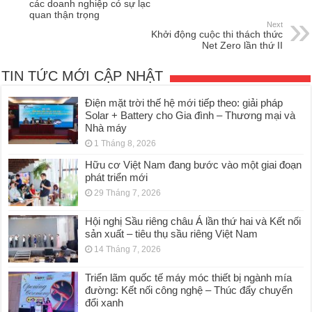
các doanh nghiệp có sự lạc
quan thận trọng
Next
Khởi động cuộc thi thách thức
Net Zero lần thứ II
TIN TỨC MỚI CẬP NHẬT
Điện mặt trời thế hệ mới tiếp theo: giải pháp
Solar + Battery cho Gia đình – Thương mại và
Nhà máy
1 Tháng 8, 2026
Hữu cơ Việt Nam đang bước vào một giai đoạn
phát triển mới
29 Tháng 7, 2026
Hội nghị Sầu riêng châu Á lần thứ hai và Kết nối
sản xuất – tiêu thụ sầu riêng Việt Nam
14 Tháng 7, 2026
Triển lãm quốc tế máy móc thiết bị ngành mía
đường: Kết nối công nghệ – Thúc đẩy chuyển
đổi xanh