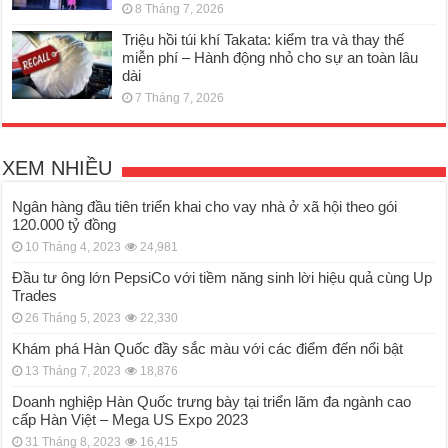
8 Tháng 7, 2026
Triệu hồi túi khí Takata: kiểm tra và thay thế
miễn phí – Hành động nhỏ cho sự an toàn lâu
dài
7 Tháng 7, 2026
XEM NHIỀU
Ngân hàng đầu tiên triển khai cho vay nhà ở xã hội theo gói
120.000 tỷ đồng
10 Tháng 4, 2023
24,981
Đầu tư ông lớn PepsiCo với tiềm năng sinh lời hiệu quả cùng Up
Trades
26 Tháng 5, 2023
22,330
Khám phá Hàn Quốc đầy sắc màu với các điểm đến nổi bật
13 Tháng 7, 2023
18,876
Doanh nghiệp Hàn Quốc trưng bày tại triển lãm đa ngành cao
cấp Hàn Việt – Mega US Expo 2023
31 Tháng 8, 2023
16,415