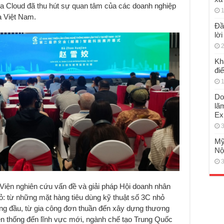
ba Cloud đã thu hút sự quan tâm của các doanh nghiệp
1
à Việt Nam.
Đầ
lờ
2
Kh
đi
1
Do
lã
Ex
3
Mỹ
Nộ
3
Viện nghiên cứu vấn đề và giải pháp Hội doanh nhân
 từ những mặt hàng tiêu dùng kỹ thuật số 3C nhỏ
àng đầu, từ gia công đơn thuần đến xây dựng thương
yền thống đến lĩnh vực mới, ngành chế tạo Trung Quốc