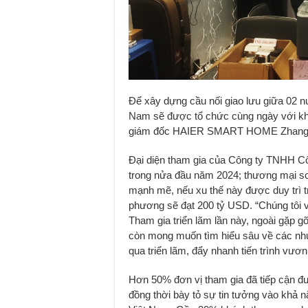
Để xây dựng cầu nối giao lưu giữa 02 n
Nam sẽ được tổ chức cùng ngày với kha
giám đốc HAIER SMART HOME Zhang 
Đại diện tham gia của Công ty TNHH Cô
trong nửa đầu năm 2024; thương mại so
mạnh mẽ, nếu xu thế này được duy trì 
phương sẽ đạt 200 tỷ USD. “Chúng tôi v
Tham gia triển lãm lần này, ngoài gặp 
còn mong muốn tìm hiểu sâu về các nh
qua triển lãm, đẩy nhanh tiến trình vươn
Hơn 50% đơn vị tham gia đã tiếp cận đư
đồng thời bày tỏ sự tin tưởng vào khả n