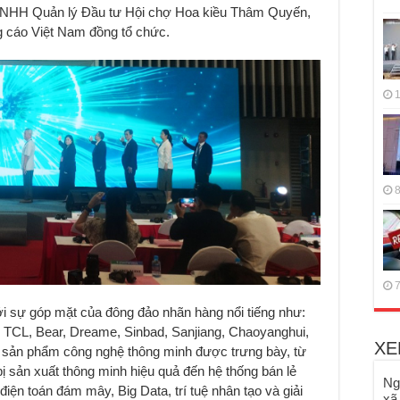
NHH Quản lý Đầu tư Hội chợ Hoa kiều Thâm Quyến,
 cáo Việt Nam đồng tổ chức.
1
8
7
với sự góp mặt của đông đảo nhãn hàng nổi tiếng như:
, TCL, Bear, Dreame, Sinbad, Sanjiang, Chaoyanghui,
XE
ều sản phẩm công nghệ thông minh được trưng bày, từ
t bị sản xuất thông minh hiệu quả đến hệ thống bán lẻ
Ng
điện toán đám mây, Big Data, trí tuệ nhân tạo và giải
xã