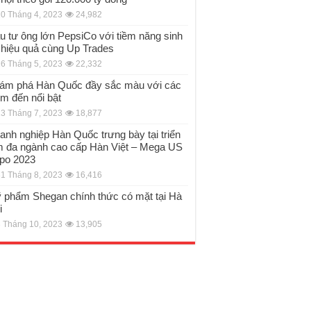
0 Tháng 4, 2023
24,982
u tư ông lớn PepsiCo với tiềm năng sinh
i hiệu quả cùng Up Trades
6 Tháng 5, 2023
22,332
ám phá Hàn Quốc đầy sắc màu với các
ểm đến nổi bật
3 Tháng 7, 2023
18,877
anh nghiệp Hàn Quốc trưng bày tại triển
m đa ngành cao cấp Hàn Việt – Mega US
po 2023
1 Tháng 8, 2023
16,416
 phẩm Shegan chính thức có mặt tại Hà
i
 Tháng 10, 2023
13,905