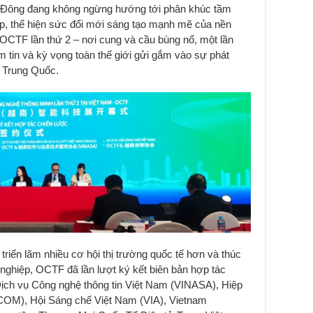
g Đông đang không ngừng hướng tới phân khúc tầm
ệp, thể hiện sức đổi mới sáng tạo mạnh mẽ của nền
 OCTF lần thứ 2 – nơi cung và cầu bùng nổ, một lần
tin và kỳ vọng toàn thế giới gửi gắm vào sự phát
ừ Trung Quốc.
riển lãm nhiều cơ hội thị trường quốc tế hơn và thúc
nghiệp, OCTF đã lần lượt ký kết biên bản hợp tác
ịch vụ Công nghệ thông tin Việt Nam (VINASA), Hiệp
OM), Hội Sáng chế Việt Nam (VIA), Vietnam