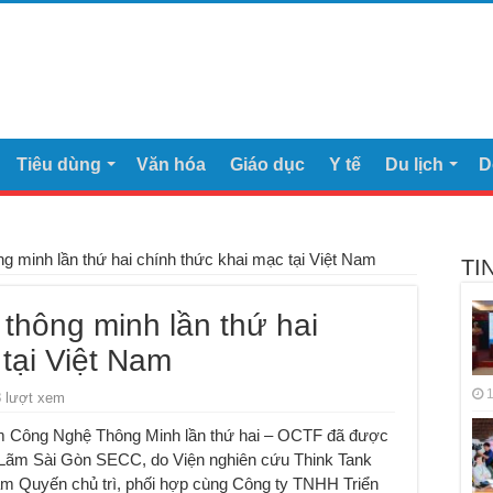
Tiêu dùng
Văn hóa
Giáo dục
Y tế
Du lịch
D
ng minh lần thứ hai chính thức khai mạc tại Việt Nam
TI
 thông minh lần thứ hai
tại Việt Nam
1
 lượt xem
lãm Công Nghệ Thông Minh lần thứ hai – OCTF đã được
n Lãm Sài Gòn SECC, do Viện nghiên cứu Think Tank
m Quyến chủ trì, phối hợp cùng Công ty TNHH Triển