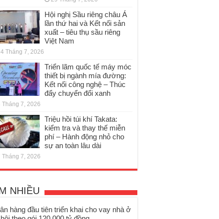
Hội nghị Sầu riêng châu Á
lần thứ hai và Kết nối sản
xuất – tiêu thụ sầu riêng
Việt Nam
4 Tháng 7, 2026
Triển lãm quốc tế máy móc
thiết bị ngành mía đường:
Kết nối công nghệ – Thúc
đẩy chuyển đổi xanh
 Tháng 7, 2026
Triệu hồi túi khí Takata:
kiểm tra và thay thế miễn
phí – Hành động nhỏ cho
sự an toàn lâu dài
 Tháng 7, 2026
M NHIỀU
ân hàng đầu tiên triển khai cho vay nhà ở
 hội theo gói 120.000 tỷ đồng