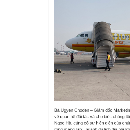
Bà Ugyen Choden – Giám đốc Marketing t
về quan hệ đối tác và cho biết: chúng t
Ngọc Hà, củng cố sự hiện diện của chúng 
rộng mạng lưới ngành du lịch địa phươn