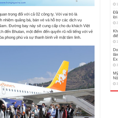
1
Đầ
n trọng đối với cả 02 công ty. Với vai trò là
lờ
h nhiệm quảng bá, bán vé và hỗ trợ các dịch vụ
2
 Nam. Đường bay này sẽ cung cấp cho du khách Việt
Kh
h đến Bhutan, một điểm đến quyến rũ nổi tiếng với vẻ
đi
hóa phong phú và sự thanh bình về mặt tâm linh.
1
Do
lã
Ex
3
Mỹ
Nộ
3