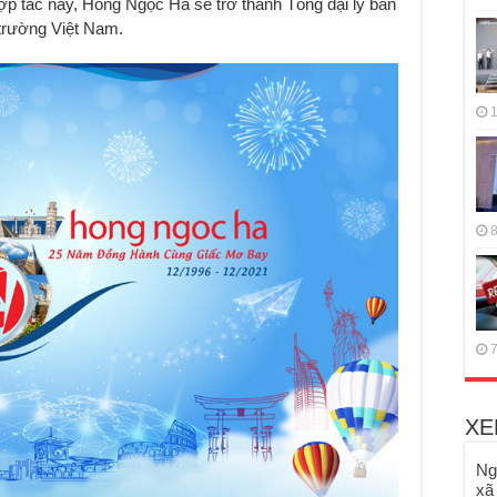
ợp tác này, Hồng Ngọc Hà sẽ trở thành Tổng đại lý bán
 trường Việt Nam.
1
8
7
XE
Ng
xã