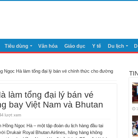
Tiêu dùng
Văn hóa
Giáo dục
Y tế
Du lịch
D
ng Ngọc Hà làm tổng đại lý bán vé chính thức cho đường
TI
à làm tổng đại lý bán vé
ng bay Việt Nam và Bhutan
1
44 lượt xem
 Hồng Ngọc Hà – một tập đoàn du lịch hàng đầu tại
với Drukair Royal Bhutan Airlines, hãng hàng không