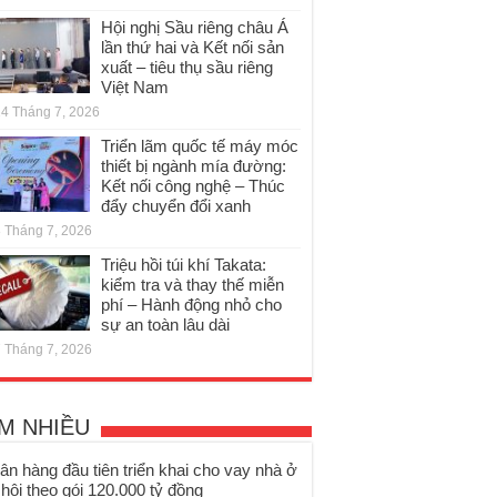
Hội nghị Sầu riêng châu Á
lần thứ hai và Kết nối sản
xuất – tiêu thụ sầu riêng
Việt Nam
4 Tháng 7, 2026
Triển lãm quốc tế máy móc
thiết bị ngành mía đường:
Kết nối công nghệ – Thúc
đẩy chuyển đổi xanh
 Tháng 7, 2026
Triệu hồi túi khí Takata:
kiểm tra và thay thế miễn
phí – Hành động nhỏ cho
sự an toàn lâu dài
 Tháng 7, 2026
M NHIỀU
ân hàng đầu tiên triển khai cho vay nhà ở
 hội theo gói 120.000 tỷ đồng