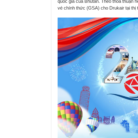
quốc gia của Bhutan. Theo thỏa thuận h
vé chính thức (GSA) cho Drukair tại thị