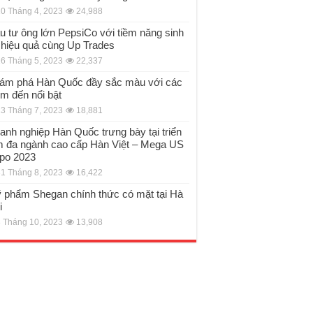
0 Tháng 4, 2023
24,988
u tư ông lớn PepsiCo với tiềm năng sinh
i hiệu quả cùng Up Trades
6 Tháng 5, 2023
22,337
ám phá Hàn Quốc đầy sắc màu với các
ểm đến nổi bật
3 Tháng 7, 2023
18,881
anh nghiệp Hàn Quốc trưng bày tại triển
m đa ngành cao cấp Hàn Việt – Mega US
po 2023
1 Tháng 8, 2023
16,422
 phẩm Shegan chính thức có mặt tại Hà
i
 Tháng 10, 2023
13,908