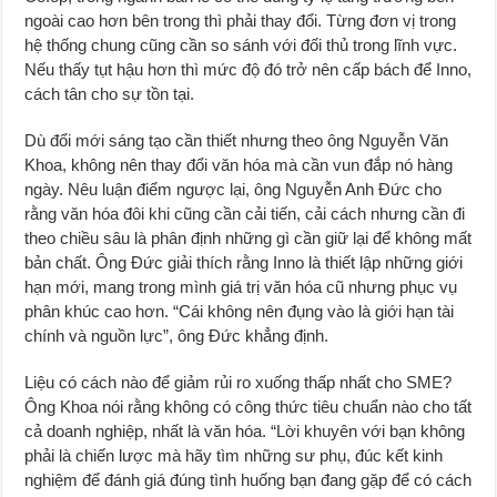
ngoài cao hơn bên trong thì phải thay đổi. Từng đơn vị trong
hệ thống chung cũng cần so sánh với đối thủ trong lĩnh vực.
Nếu thấy tụt hậu hơn thì mức độ đó trở nên cấp bách để Inno,
cách tân cho sự tồn tại.
Dù đổi mới sáng tạo cần thiết nhưng theo ông Nguyễn Văn
Khoa, không nên thay đổi văn hóa mà cần vun đắp nó hàng
ngày. Nêu luận điểm ngược lại, ông Nguyễn Anh Đức cho
rằng văn hóa đôi khi cũng cần cải tiến, cải cách nhưng cần đi
theo chiều sâu là phân định những gì cần giữ lại để không mất
bản chất. Ông Đức giải thích rằng Inno là thiết lập những giới
hạn mới, mang trong mình giá trị văn hóa cũ nhưng phục vụ
phân khúc cao hơn. “Cái không nên đụng vào là giới hạn tài
chính và nguồn lực”, ông Đức khẳng định.
Liệu có cách nào để giảm rủi ro xuống thấp nhất cho SME?
Ông Khoa nói rằng không có công thức tiêu chuẩn nào cho tất
cả doanh nghiệp, nhất là văn hóa. “Lời khuyên với bạn không
phải là chiến lược mà hãy tìm những sư phụ, đúc kết kinh
nghiệm để đánh giá đúng tình huống bạn đang gặp để có cách