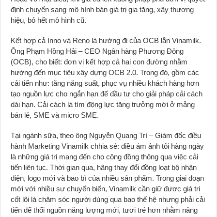
định chuyển sang mô hình bán giá trị gia tăng, xây thương
hiệu, bỏ hết mô hình cũ.
Kết hợp cả Inno và Reno là hướng đi của OCB lẫn Vinamilk.
Ông Phạm Hồng Hải – CEO Ngân hàng Phương Đông
(OCB), cho biết: đơn vị kết hợp cả hai con đường nhằm
hướng đến mục tiêu xây dựng OCB 2.0. Trong đó, gồm các
cải tiến như: tăng năng suất, phục vụ nhiều khách hàng hơn
tạo nguồn lực cho ngắn hạn để đầu tư cho giải pháp cải cách
dài hạn. Cải cách là tìm động lực tăng trưởng mới ở mảng
bán lẻ, SME và micro SME.
Tại ngành sữa, theo ông Nguyễn Quang Trí – Giám đốc điều
hành Marketing Vinamilk chhia sẻ: điều ám ảnh tôi hàng ngày
là những giá trị mang đến cho cộng đồng thông qua việc cải
tiến liên tục. Thời gian qua, hãng thay đổi đồng loạt bộ nhận
diện, logo mới và bao bì của nhiều sản phẩm. Trong giai đoạn
mới với nhiều sự chuyển biến, Vinamilk cần giữ được giá trị
cốt lõi là chăm sóc người dùng qua bao thế hệ nhưng phải cải
tiến để thổi nguồn năng lượng mới, tươi trẻ hơn nhằm nâng