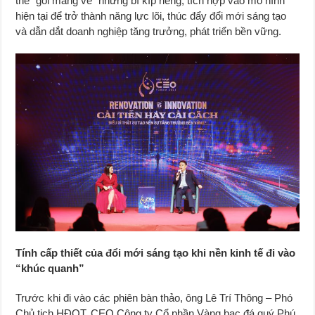
thể “gói mang về” những bí kíp riêng, tích hợp vào mô hình
hiện tại để trở thành năng lực lõi, thúc đẩy đổi mới sáng tạo
và dẫn dắt doanh nghiệp tăng trưởng, phát triển bền vững.
Tính cấp thiết của đổi mới sáng tạo khi nền kinh tế đi vào
“khúc quanh”
Trước khi đi vào các phiên bàn thảo, ông Lê Trí Thông – Phó
Chủ tịch HĐQT, CEO Công ty Cổ phần Vàng bạc đá quý Phú