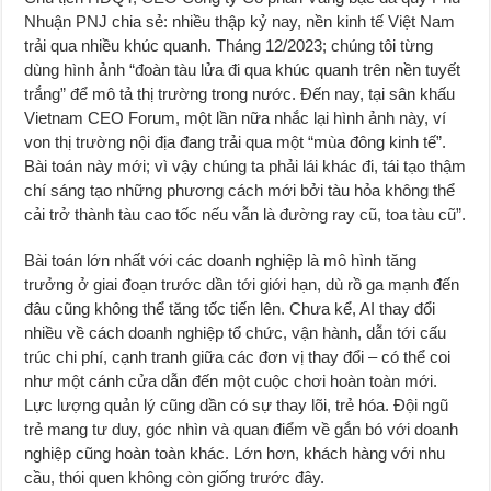
Nhuận PNJ chia sẻ: nhiều thập kỷ nay, nền kinh tế Việt Nam
trải qua nhiều khúc quanh. Tháng 12/2023; chúng tôi từng
dùng hình ảnh “đoàn tàu lửa đi qua khúc quanh trên nền tuyết
trắng” để mô tả thị trường trong nước. Đến nay, tại sân khấu
Vietnam CEO Forum, một lần nữa nhắc lại hình ảnh này, ví
von thị trường nội địa đang trải qua một “mùa đông kinh tế”.
Bài toán này mới; vì vậy chúng ta phải lái khác đi, tái tạo thậm
chí sáng tạo những phương cách mới bởi tàu hỏa không thể
cải trở thành tàu cao tốc nếu vẫn là đường ray cũ, toa tàu cũ”.
Bài toán lớn nhất với các doanh nghiệp là mô hình tăng
trưởng ở giai đoạn trước dần tới giới hạn, dù rồ ga mạnh đến
đâu cũng không thể tăng tốc tiến lên. Chưa kể, AI thay đổi
nhiều về cách doanh nghiệp tổ chức, vận hành, dẫn tới cấu
trúc chi phí, cạnh tranh giữa các đơn vị thay đổi – có thể coi
như một cánh cửa dẫn đến một cuộc chơi hoàn toàn mới.
Lực lượng quản lý cũng dần có sự thay lõi, trẻ hóa. Đội ngũ
trẻ mang tư duy, góc nhìn và quan điểm về gắn bó với doanh
nghiệp cũng hoàn toàn khác. Lớn hơn, khách hàng với nhu
cầu, thói quen không còn giống trước đây.