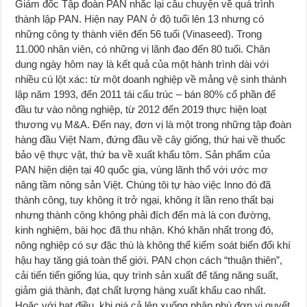
Giám đốc Tập đoàn PAN nhắc lại câu chuyện về quá trình
thành lập PAN. Hiện nay PAN ở độ tuổi lên 13 nhưng có
những công ty thành viên đến 56 tuổi (Vinaseed). Trong
11.000 nhân viên, có những vị lãnh đạo đến 80 tuổi. Chân
dung ngày hôm nay là kết quả của một hành trình dài với
nhiều cú lột xác: từ một doanh nghiệp về mảng vệ sinh thành
lập năm 1993, đến 2011 tái cấu trúc – bán 80% cổ phần để
đầu tư vào nông nghiệp, từ 2012 đến 2019 thực hiện loạt
thương vụ M&A. Đến nay, đơn vị là một trong những tập đoàn
hàng đầu Việt Nam, đứng đầu về cây giống, thứ hai về thuốc
bảo vệ thực vật, thứ ba về xuất khẩu tôm. Sản phẩm của
PAN hiện diện tại 40 quốc gia, vùng lãnh thổ với ước mơ
nâng tầm nông sản Việt. Chúng tôi tự hào việc Inno đó đã
thành công, tuy không ít trở ngại, không ít lần reno thất bại
nhưng thành công không phải đích đến mà là con đường,
kinh nghiệm, bài học đã thu nhận. Khó khăn nhất trong đó,
nông nghiệp có sự đặc thù là không thể kiểm soát biến đổi khí
hậu hay tăng giá toàn thế giới. PAN chọn cách “thuận thiên”,
cải tiến tiến giống lúa, quy trình sản xuất để tăng năng suất,
giảm giá thành, đạt chất lượng hàng xuất khẩu cao nhất.
Hoặc với hạt điều, khi giá cả lên xuống phập phù đơn vị quyết