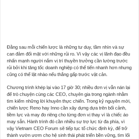
Đằng sau mỗi chiến lược là những tư duy, tầm nhìn và sự
can đảm đối mặt với những rủi ro. Vì vậy các vị lãnh đạo đều
nhấn mạnh người nắm vị trí thuyền trưởng cần lường trước
rủi bởi khi tăng tốc doanh nghiệp có thể tiến nhanh hơn nhưng
cũng có thể lật nhào nếu thắng gấp trước vật cản.
Chương trình khép lại vào 17 giờ 30; nhiều đơn vị vẫn nán lại
để trò chuyện cùng các CEO, chuyên gia trong ngành nhằm
tìm kiếm những lời khuyên thực chiến. Trong kỷ nguyên mới,
chiến lược Reno hay Inno cần xây dựng dựa trên bối cảnh,
tiềm lực và may đo riêng cho từng đơn vị thay vì là chiếc áo
may sẵn. Hành trình đó cần nhiều sự trợ lực từ đa phía, vì
vậy Vietnam CEO Forum sẽ tiếp tục tổ chức định kỳ, để trở
thành vườn ươm cho hệ sinh thái phát triển bền vững, tìm lối