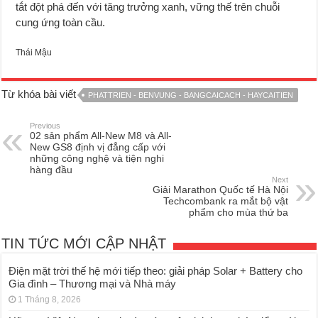
tắt đột phá đến với tăng trưởng xanh, vững thế trên chuỗi
cung ứng toàn cầu.
Thái Mậu
Từ khóa bài viết
PHATTRIEN - BENVUNG - BANGCAICACH - HAYCAITIEN
Previous
02 sản phẩm All-New M8 và All-
New GS8 định vị đẳng cấp với
những công nghệ và tiện nghi
hàng đầu
Next
Giải Marathon Quốc tế Hà Nội
Techcombank ra mắt bộ vật
phẩm cho mùa thứ ba
TIN TỨC MỚI CẬP NHẬT
Điện mặt trời thế hệ mới tiếp theo: giải pháp Solar + Battery cho
Gia đình – Thương mại và Nhà máy
1 Tháng 8, 2026