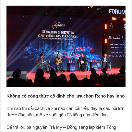
Không có công thức cố định cho lựa chọn Reno hay Inno
Khi nào thì cải cách và khi nào cần cải tiến, đây là câu hỏi lớn
được đào sâu, mổ xẻ suốt gần 03 tiếng của diễn đàn.
Để trả lời, bà Nguyễn Trà My – Đồng sáng lập kiêm Tổng