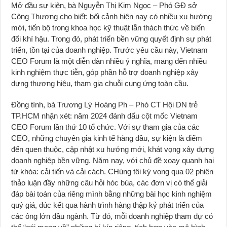
Mở đầu sự kiện, bà Nguyễn Thị Kim Ngọc – Phó GĐ sở
Công Thương cho biết: bối cảnh hiện nay có nhiều xu hướng
mới, tiến bộ trong khoa học kỹ thuật lẫn thách thức về biến
đổi khí hậu. Trong đó, phát triển bền vững quyết định sự phát
triển, tồn tại của doanh nghiệp. Trước yêu cầu này, Vietnam
CEO Forum là một diễn đàn nhiều ý nghĩa, mang đến nhiều
kinh nghiệm thực tiễn, góp phần hỗ trợ doanh nghiệp xây
dựng thương hiệu, tham gia chuỗi cung ứng toàn cầu.
Đồng tình, bà Trương Lý Hoàng Ph – Phó CT Hội DN trẻ
TP.HCM nhận xét: năm 2024 đánh dấu cột mốc Vietnam
CEO Forum lần thứ 10 tổ chức. Với sự tham gia của các
CEO, những chuyên gia kinh tế hàng đầu, sự kiện là điểm
đến quen thuộc, cập nhật xu hướng mới, khát vọng xây dựng
doanh nghiệp bền vững. Năm nay, với chủ đề xoay quanh hai
từ khóa: cải tiến và cải cách. CHúng tôi kỳ vọng qua 02 phiên
thảo luận đầy những câu hỏi hóc búa, các đơn vị có thể giải
đáp bài toán của riêng mình bằng những bài học kinh nghiệm
quý giá, đúc kết qua hành trình hàng thập kỷ phát triển của
các ông lớn đầu ngành. Từ đó, mỗi doanh nghiệp tham dự có