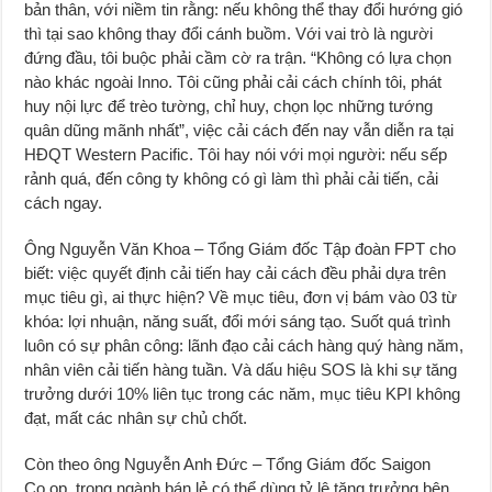
bản thân, với niềm tin rằng: nếu không thể thay đổi hướng gió
thì tại sao không thay đổi cánh buồm. Với vai trò là người
đứng đầu, tôi buộc phải cầm cờ ra trận. “Không có lựa chọn
nào khác ngoài Inno. Tôi cũng phải cải cách chính tôi, phát
huy nội lực để trèo tường, chỉ huy, chọn lọc những tướng
quân dũng mãnh nhất”, việc cải cách đến nay vẫn diễn ra tại
HĐQT Western Pacific. Tôi hay nói với mọi người: nếu sếp
rảnh quá, đến công ty không có gì làm thì phải cải tiến, cải
cách ngay.
Ông Nguyễn Văn Khoa – Tổng Giám đốc Tập đoàn FPT cho
biết: việc quyết định cải tiến hay cải cách đều phải dựa trên
mục tiêu gì, ai thực hiện? Về mục tiêu, đơn vị bám vào 03 từ
khóa: lợi nhuận, năng suất, đổi mới sáng tạo. Suốt quá trình
luôn có sự phân công: lãnh đạo cải cách hàng quý hàng năm,
nhân viên cải tiến hàng tuần. Và dấu hiệu SOS là khi sự tăng
trưởng dưới 10% liên tục trong các năm, mục tiêu KPI không
đạt, mất các nhân sự chủ chốt.
Còn theo ông Nguyễn Anh Đức – Tổng Giám đốc Saigon
Co.op, trong ngành bán lẻ có thể dùng tỷ lệ tăng trưởng bên