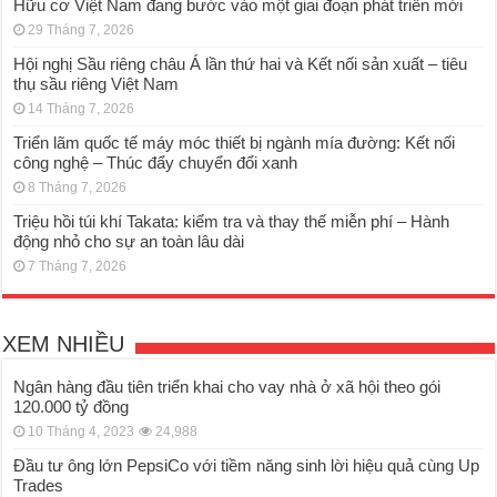
Hữu cơ Việt Nam đang bước vào một giai đoạn phát triển mới
29 Tháng 7, 2026
Hội nghị Sầu riêng châu Á lần thứ hai và Kết nối sản xuất – tiêu
thụ sầu riêng Việt Nam
14 Tháng 7, 2026
Triển lãm quốc tế máy móc thiết bị ngành mía đường: Kết nối
công nghệ – Thúc đẩy chuyển đổi xanh
8 Tháng 7, 2026
Triệu hồi túi khí Takata: kiểm tra và thay thế miễn phí – Hành
động nhỏ cho sự an toàn lâu dài
7 Tháng 7, 2026
XEM NHIỀU
Ngân hàng đầu tiên triển khai cho vay nhà ở xã hội theo gói
120.000 tỷ đồng
10 Tháng 4, 2023
24,988
Đầu tư ông lớn PepsiCo với tiềm năng sinh lời hiệu quả cùng Up
Trades