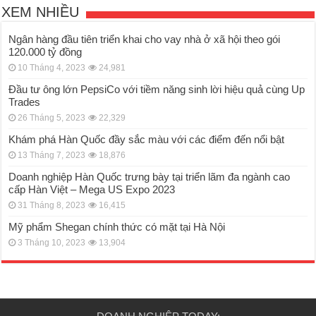
XEM NHIỀU
Ngân hàng đầu tiên triển khai cho vay nhà ở xã hội theo gói
120.000 tỷ đồng
10 Tháng 4, 2023
24,981
Đầu tư ông lớn PepsiCo với tiềm năng sinh lời hiệu quả cùng Up
Trades
26 Tháng 5, 2023
22,329
Khám phá Hàn Quốc đầy sắc màu với các điểm đến nổi bật
13 Tháng 7, 2023
18,876
Doanh nghiệp Hàn Quốc trưng bày tại triển lãm đa ngành cao
cấp Hàn Việt – Mega US Expo 2023
31 Tháng 8, 2023
16,415
Mỹ phẩm Shegan chính thức có mặt tại Hà Nội
3 Tháng 10, 2023
13,904