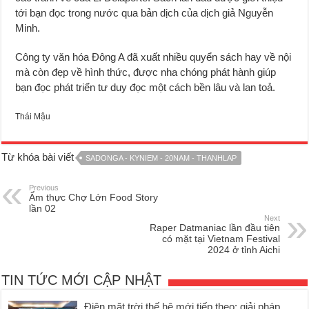
tới bạn đọc trong nước qua bản dịch của dịch giả Nguyễn
Minh.
Công ty văn hóa Đông A đã xuất nhiều quyển sách hay về nội
mà còn đẹp về hình thức, được nha chóng phát hành giúp
bạn đọc phát triển tư duy đọc một cách bền lâu và lan toả.
Thái Mậu
Từ khóa bài viết
SADONGA - KYNIEM - 20NAM - THANHLAP
Previous
Ẩm thực Chợ Lớn Food Story
lần 02
Next
Raper Datmaniac lần đầu tiên
có mặt tại Vietnam Festival
2024 ở tỉnh Aichi
TIN TỨC MỚI CẬP NHẬT
Điện mặt trời thế hệ mới tiếp theo: giải pháp