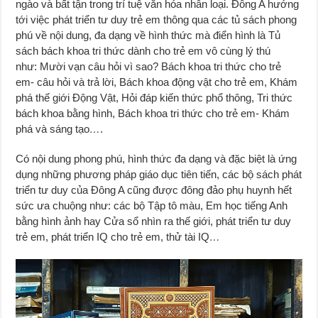
ngào và bất tận trong trí tuệ văn hóa nhân loại. Đông A hướng
tới việc phát triển tư duy trẻ em thông qua các tủ sách phong
phú về nội dung, đa dạng về hình thức mà điển hình là Tủ
sách bách khoa tri thức dành cho trẻ em vô cùng lý thú
như: Mười vạn câu hỏi vì sao? Bách khoa tri thức cho trẻ
em- câu hỏi và trả lời, Bách khoa động vật cho trẻ em, Khám
phá thế giới Động Vật, Hỏi đáp kiến thức phổ thông, Tri thức
bách khoa bằng hình, Bách khoa tri thức cho trẻ em- Khám
phá và sáng tạo
…
.
Có nội dung phong phú, hình thức đa dạng và đặc biệt là ứng
dụng những phương pháp giáo dục tiên tiến, các bộ sách phát
triển tư duy của Đông A cũng được đông đảo phụ huynh hết
sức ưa chuộng như: các bộ Tập tô màu, Em học tiếng Anh
bằng hình ảnh hay Cửa sổ nhìn ra thế giới, phát triển tư duy
trẻ em, phát triển IQ cho trẻ em, thử tài IQ
…