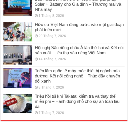
Solar + Battery cho Gia đình – Thương mại và
Nhà máy
1 Tháng 8, 2026
Hữu cơ Việt Nam đang bước vào một giai đoạn
phát triển mới
29 Tháng 7, 2026
Hội nghị Sầu riêng châu Á lần thứ hai và Kết nối
sản xuất – tiêu thụ sầu riêng Việt Nam
14 Tháng 7, 2026
Triển lãm quốc tế máy móc thiết bị ngành mía
đường: Kết nối công nghệ – Thúc đẩy chuyển
đổi xanh
8 Tháng 7, 2026
Triệu hồi túi khí Takata: kiểm tra và thay thế
miễn phí – Hành động nhỏ cho sự an toàn lâu
dài
7 Tháng 7, 2026