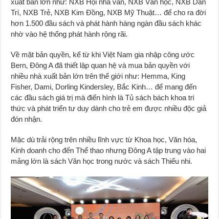
xuất bản lớn như: NXB Hội nhà văn, NXB Văn học, NXB Dân
Trí, NXB Trẻ, NXB Kim Đồng, NXB Mỹ Thuật… để cho ra đời
hơn 1.500 đầu sách và phát hành hàng ngàn đầu sách khác
nhờ vào hệ thống phát hành rộng rãi.
Về mặt bản quyền, kể từ khi Việt Nam gia nhập công ước
Bern, Đông A đã thiết lập quan hệ và mua bản quyền với
nhiều nhà xuất bản lớn trên thế giới như: Hemma, King
Fisher, Dami, Dorling Kindersley, Bắc Kinh… để mang đến
các đầu sách giá trị mà điển hình là Tủ sách bách khoa tri
thức và phát triển tư duy dành cho trẻ em được nhiều độc giả
đón nhận.
Mặc dù trải rộng trên nhiều lĩnh vực từ Khoa học, Văn hóa,
Kinh doanh cho đến Thể thao nhưng Đông A tập trung vào hai
mảng lớn là sách Văn học trong nước và sách Thiếu nhi.