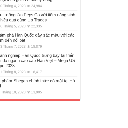
0 Tháng 4, 2023
24,984
u tư ông lớn PepsiCo với tiềm năng sinh
i hiệu quả cùng Up Trades
6 Tháng 5, 2023
22,335
ám phá Hàn Quốc đầy sắc màu với các
ểm đến nổi bật
3 Tháng 7, 2023
18,879
anh nghiệp Hàn Quốc trưng bày tại triển
m đa ngành cao cấp Hàn Việt – Mega US
po 2023
1 Tháng 8, 2023
16,417
 phẩm Shegan chính thức có mặt tại Hà
i
 Tháng 10, 2023
13,905