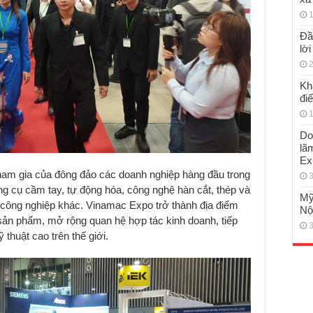
1
Đầ
lờ
2
Kh
đi
1
Do
lã
Ex
tham gia của đông đảo các doanh nghiệp hàng đầu trong
3
ng cụ cầm tay, tự động hóa, công nghệ hàn cắt, thép và
Mỹ
công nghiệp khác. Vinamac Expo trở thành địa điểm
Nộ
u sản phẩm, mở rộng quan hệ hợp tác kinh doanh, tiếp
3
thuật cao trên thế giới.