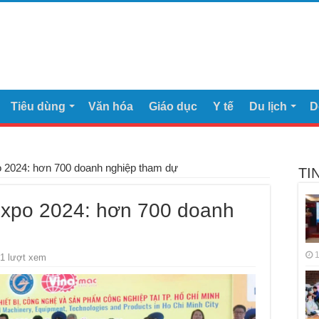
Tiêu dùng
Văn hóa
Giáo dục
Y tế
Du lịch
D
 2024: hơn 700 doanh nghiệp tham dự
TI
xpo 2024: hơn 700 doanh
1
1 lượt xem