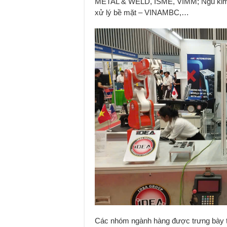
METAL & WELD, ISME, VIMM; Ngũ kim v
xử lý bề mặt – VINAMBC,…
Các nhóm ngành hàng được trưng bày tạ