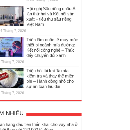
Hội nghị Sầu riêng châu Á
lần thứ hai và Kết nối sản
xuất – tiêu thụ sầu riêng
Việt Nam
4 Tháng 7, 2026
Triển lãm quốc tế máy móc
thiết bị ngành mía đường:
Kết nối công nghệ – Thúc
đẩy chuyển đổi xanh
 Tháng 7, 2026
Triệu hồi túi khí Takata:
kiểm tra và thay thế miễn
phí – Hành động nhỏ cho
sự an toàn lâu dài
 Tháng 7, 2026
M NHIỀU
ân hàng đầu tiên triển khai cho vay nhà ở
 hội theo gói 120.000 tỷ đồng