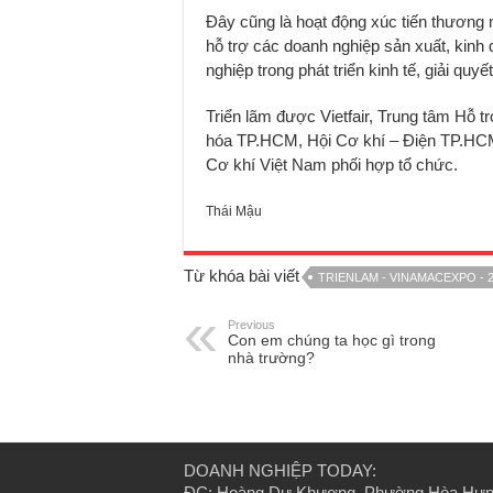
Đây cũng là hoạt động xúc tiến thương mạ
hỗ trợ các doanh nghiệp sản xuất, kinh
nghiệp trong phát triển kinh tế, giải quyế
Triển lãm được Vietfair, Trung tâm Hỗ 
hóa TP.HCM, Hội Cơ khí – Điện TP.HCM
Cơ khí Việt Nam phối hợp tổ chức.
Thái Mậu
Từ khóa bài viết
TRIENLAM - VINAMACEXPO - 
Previous
Con em chúng ta học gì trong
nhà trường?
DOANH NGHIỆP TODAY:
ĐC: Hoàng Dư Khương, Phường Hòa Hư