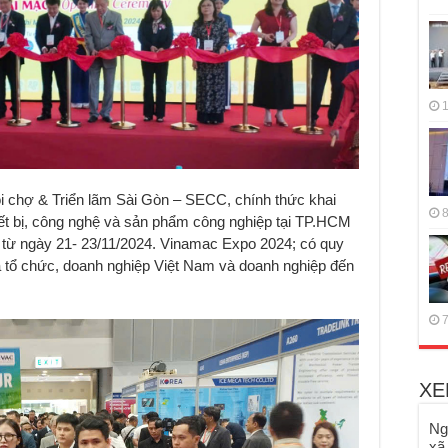
1
i chợ & Triển lãm Sài Gòn – SECC, chính thức khai
8
ết bị, công nghệ và sản phẩm công nghiệp tại TP.HCM
i từ ngày 21- 23/11/2024. Vinamac Expo 2024; có quy
à tổ chức, doanh nghiệp Việt Nam và doanh nghiệp đến
7
XE
Ng
xã