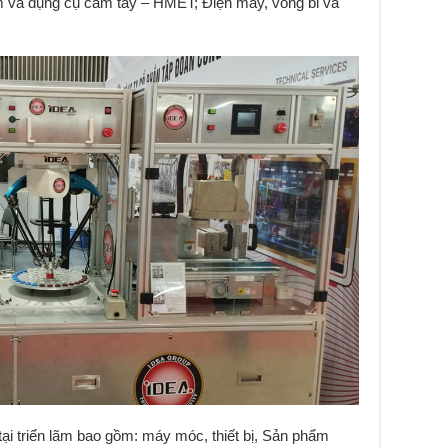
à dụng cụ cầm tay – HMET; Điện máy, vòng bi và
i triển lãm bao gồm: máy móc, thiết bị, Sản phẩm