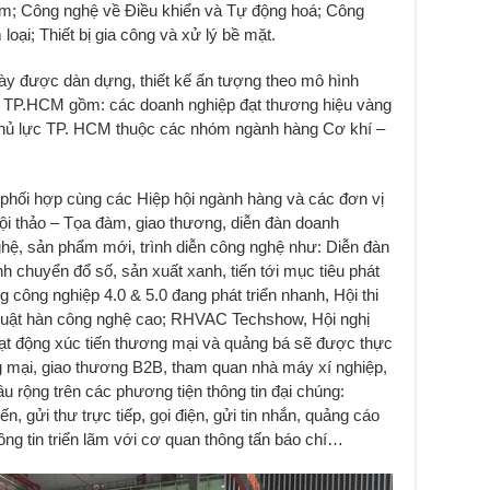
im; Công nghệ về Điều khiển và Tự động hoá; Công
loại; Thiết bị gia công và xử lý bề mặt.
 bày được dàn dựng, thiết kế ấn tượng theo mô hình
 TP.HCM gồm: các doanh nghiệp đạt thương hiệu vàng
hủ lực TP. HCM thuộc các nhóm ngành hàng Cơ khí –
 phối hợp cùng các Hiệp hội ngành hàng và các đơn vị
ội thảo – Tọa đàm, giao thương, diễn đàn doanh
nghệ, sản phẩm mới, trình diễn công nghệ như: Diễn đàn
h chuyển đổ số, sản xuất xanh, tiến tới mục tiêu phát
 công nghiệp 4.0 & 5.0 đang phát triển nhanh, Hội thi
thuật hàn công nghệ cao; RHVAC Techshow, Hội nghị
t động xúc tiến thương mại và quảng bá sẽ được thực
g mại, giao thương B2B, tham quan nhà máy xí nghiệp,
âu rộng trên các phương tiện thông tin đại chúng:
n, gửi thư trực tiếp, gọi điện, gửi tin nhắn, quảng cáo
ng tin triển lãm với cơ quan thông tấn báo chí…