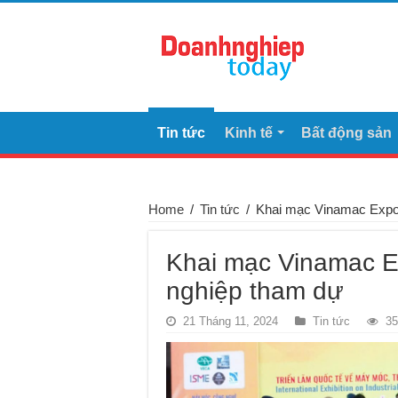
Tin tức
Kinh tế
Bất động sản
Home
/
Tin tức
/
Khai mạc Vinamac Expo
Khai mạc Vinamac E
nghiệp tham dự
21 Tháng 11, 2024
Tin tức
35