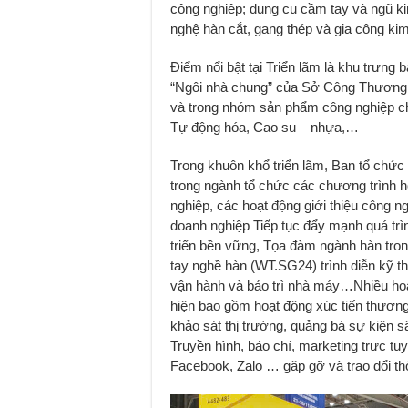
công nghiệp; dụng cụ cầm tay và ngũ k
nghệ hàn cắt, gang thép và gia công kim 
Điểm nổi bật tại Triển lãm là khu trưng
“Ngôi nhà chung” của Sở Công Thương
và trong nhóm sản phẩm công nghiệp c
Tự động hóa, Cao su – nhựa,…
Trong khuôn khổ triển lãm, Ban tổ chức
trong ngành tổ chức các chương trình h
nghiệp, các hoạt động giới thiệu công 
doanh nghiệp Tiếp tục đẩy mạnh quá trìn
triển bền vững, Tọa đàm ngành hàn trong
tay nghề hàn (WT.SG24) trình diễn kỹ 
vận hành và bảo trì nhà máy…Nhiều hoạ
hiện bao gồm hoạt động xúc tiến thươn
khảo sát thị trường, quảng bá sự kiện s
Truyền hình, báo chí, marketing trực tuyế
Facebook, Zalo … gặp gỡ và trao đổi thô