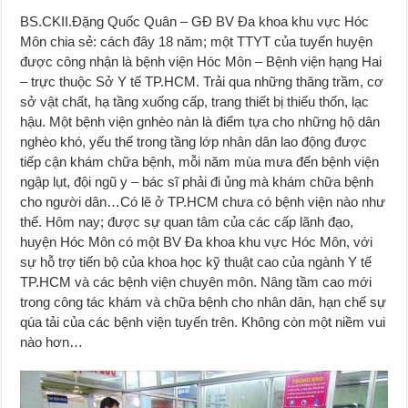
BS.CKII.Đặng Quốc Quân – GĐ BV Đa khoa khu vực Hóc
Môn chia sẻ: cách đây 18 năm; một TTYT của tuyến huyện
được công nhận là bệnh viện Hóc Môn – Bệnh viện hạng Hai
– trực thuộc Sở Y tế TP.HCM. Trải qua những thăng trầm, cơ
sở vật chất, hạ tầng xuống cấp, trang thiết bị thiếu thốn, lạc
hậu. Một bệnh viện gnhèo nàn là điểm tựa cho những hộ dân
nghèo khó, yếu thế trong tầng lớp nhân dân lao động được
tiếp cận khám chữa bệnh, mỗi năm mùa mưa đến bệnh viện
ngập lụt, đội ngũ y – bác sĩ phải đi ủng mà khám chữa bệnh
cho người dân…Có lẽ ở TP.HCM chưa có bệnh viện nào như
thế. Hôm nay; được sự quan tâm của các cấp lãnh đạo,
huyện Hóc Môn có một BV Đa khoa khu vực Hóc Môn, với
sự hỗ trợ tiến bộ của khoa học kỹ thuật cao của ngành Y tế
TP.HCM và các bệnh viện chuyên môn. Nâng tầm cao mới
trong công tác khám và chữa bệnh cho nhân dân, hạn chế sự
qúa tải của các bệnh viện tuyến trên. Không còn một niềm vui
nào hơn…