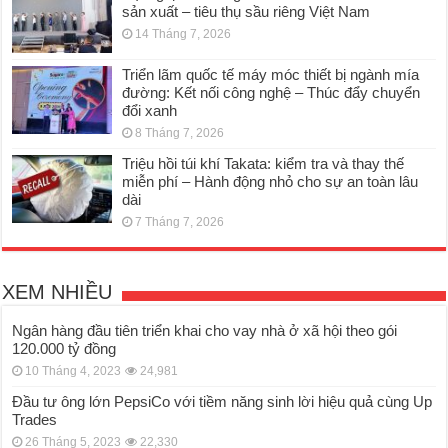
sản xuất – tiêu thụ sầu riêng Việt Nam
14 Tháng 7, 2026
Triển lãm quốc tế máy móc thiết bị ngành mía
đường: Kết nối công nghệ – Thúc đẩy chuyển
đổi xanh
8 Tháng 7, 2026
Triệu hồi túi khí Takata: kiểm tra và thay thế
miễn phí – Hành động nhỏ cho sự an toàn lâu
dài
7 Tháng 7, 2026
XEM NHIỀU
Ngân hàng đầu tiên triển khai cho vay nhà ở xã hội theo gói
120.000 tỷ đồng
10 Tháng 4, 2023
24,981
Đầu tư ông lớn PepsiCo với tiềm năng sinh lời hiệu quả cùng Up
Trades
26 Tháng 5, 2023
22,330