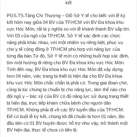
kết
PGS.TS.Tăng Chí Thượng – GĐ Sở Y tế cho biết: với lễ ký
kết hôm nay giữa 04 BV của TP.HCM với BV Đa khoa khu
vực Hóc Môn, rất là ý nghĩa so với lễ khánh thành BV sắp tới.
Với 03 cửa ngõ của TP.HCM, Sở Y tế xác định các chức
năng phải khác nhau, với một nhiệm vụ riêng biệt, phục vụ
cho y tế cộng đồng ở TP.HCM phù hợp với năng lực của
từng địa bàn.Từ đó, Sở Y tế mới có những buổi họp xác định,
tìm một hướng đi riêng cho BV Đa khoa khu vực Hóc Môn.
Tính đến nay, BV Đa khoa khu vực Hóc Môn đã xây dựng
hơn 04 năm, việc trang bị thiết bị hiện đại cho BV Đa khoa
khu vực Hóc Môn chắc chắn là phải có. Trong giai đoạn chờ,
cũng là lúc chúng ta chuẩn bị cho năng lực, làm thế nào cho
đội ngũ y – bác sỹ của BV có đủ năng lực sử dụng trang thiết
bị hiện đại, trực tiếp khám chữa bệnh cho người dân
TP.HCM. Không phải đi về các BV tuyến đầu của TP.HCM.
Để có buổi lễ ký kết, chúng tôi đã chuẩn bị hơn 01 năm, lần
đầu tiên có 01 BV huyện được hỗ trợ như vậy, trở thành một
BV hiện đại, thực tế chưa có tiền lệ.