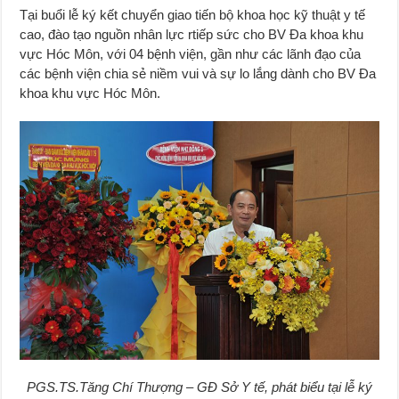
Tại buổi lễ ký kết chuyển giao tiến bộ khoa học kỹ thuật y tế
cao, đào tạo nguồn nhân lực rtiếp sức cho BV Đa khoa khu
vực Hóc Môn, với 04 bệnh viện, gần như các lãnh đạo của
các bệnh viện chia sẻ niềm vui và sự lo lắng dành cho BV Đa
khoa khu vực Hóc Môn.
PGS.TS.Tăng Chí Thượng – GĐ Sở Y tế, phát biểu tại lễ ký