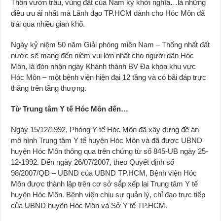
Thôn vườn trầu, vùng đất của Nam kỳ khởi nghĩa…là những
điều ưu ái nhất mà Lãnh đạo TP.HCM dành cho Hóc Môn đã
trải qua nhiều gian khổ.
Ngày kỷ niệm 50 năm Giải phóng miền Nam – Thống nhất đất
nước sẽ mang đến niềm vui lớn nhất cho người dân Hóc
Môn, là đón nhận ngày Khánh thành BV Đa khoa khu vực
Hóc Môn – một bệnh viện hiện đại 12 tầng và có bãi đáp trực
thăng trên tầng thượng.
Từ Trung tâm Y tế Hóc Môn đến…
Ngày 15/12/1992, Phòng Y tế Hóc Môn đã xây dựng đề án
mô hình Trung tâm Y tế huyện Hóc Môn và đã được UBND
huyện Hóc Môn thông qua trên chứng từ số 845-UB ngày 25-
12-1992. Đến ngày 26/07/2007, theo Quyết định số
98/2007/QĐ – UBND của UBND TP.HCM, Bệnh viện Hóc
Môn được thành lập trên cơ sở sắp xếp lại Trung tâm Y tế
huyện Hóc Môn. Bệnh viện chịu sự quản lý, chỉ đạo trực tiếp
của UBND huyện Hóc Môn và Sở Y tế TP.HCM.