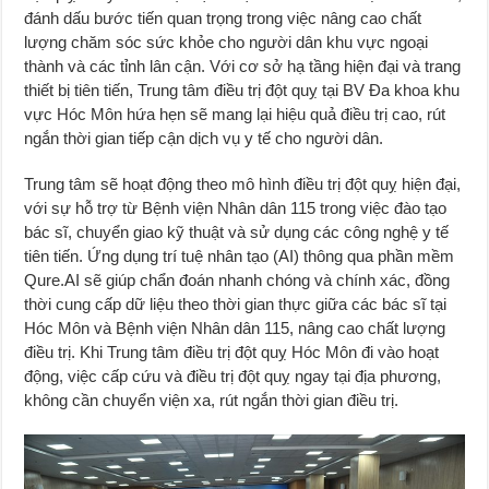
đánh dấu bước tiến quan trọng trong việc nâng cao chất
lượng chăm sóc sức khỏe cho người dân khu vực ngoại
thành và các tỉnh lân cận. Với cơ sở hạ tầng hiện đại và trang
thiết bị tiên tiến, Trung tâm điều trị đột quỵ tại BV Đa khoa khu
vực Hóc Môn hứa hẹn sẽ mang lại hiệu quả điều trị cao, rút
ngắn thời gian tiếp cận dịch vụ y tế cho người dân.
Trung tâm sẽ hoạt động theo mô hình điều trị đột quỵ hiện đại,
với sự hỗ trợ từ Bệnh viện Nhân dân 115 trong việc đào tạo
bác sĩ, chuyển giao kỹ thuật và sử dụng các công nghệ y tế
tiên tiến. Ứng dụng trí tuệ nhân tạo (AI) thông qua phần mềm
Qure.AI sẽ giúp chẩn đoán nhanh chóng và chính xác, đồng
thời cung cấp dữ liệu theo thời gian thực giữa các bác sĩ tại
Hóc Môn và Bệnh viện Nhân dân 115, nâng cao chất lượng
điều trị. Khi Trung tâm điều trị đột quỵ Hóc Môn đi vào hoạt
động, việc cấp cứu và điều trị đột quỵ ngay tại địa phương,
không cần chuyển viện xa, rút ngắn thời gian điều trị.