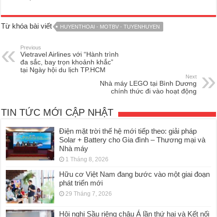
Từ khóa bài viết
HUYENTHOAI - MOTBV - TUYENHUYEN
Previous
Vietravel Airlines với “Hành trình
đa sắc, bay trọn khoảnh khắc”
tại Ngày hội du lịch TP.HCM
Next
Nhà máy LEGO tại Bình Dương
chính thức đi vào hoạt động
TIN TỨC MỚI CẬP NHẬT
Điện mặt trời thế hệ mới tiếp theo: giải pháp
Solar + Battery cho Gia đình – Thương mại và
Nhà máy
1 Tháng 8, 2026
Hữu cơ Việt Nam đang bước vào một giai đoạn
phát triển mới
29 Tháng 7, 2026
Hội nghị Sầu riêng châu Á lần thứ hai và Kết nối