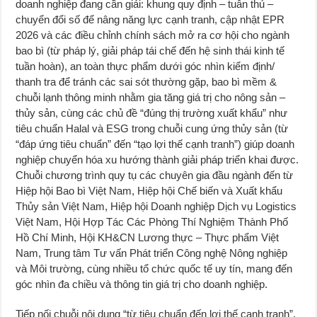
doanh nghiệp đang cần giải: khung quy định – tuân thủ –
chuyển đổi số để nâng năng lực cạnh tranh, cập nhật EPR
2026 và các điều chỉnh chính sách mở ra cơ hội cho ngành
bao bì (từ pháp lý, giải pháp tái chế đến hệ sinh thái kinh tế
tuần hoàn), an toàn thực phẩm dưới góc nhìn kiểm định/
thanh tra để tránh các sai sót thường gặp, bao bì mềm &
chuỗi lạnh thông minh nhằm gia tăng giá trị cho nông sản –
thủy sản, cùng các chủ đề “đúng thị trường xuất khẩu” như
tiêu chuẩn Halal và ESG trong chuỗi cung ứng thủy sản (từ
“đáp ứng tiêu chuẩn” đến “tạo lợi thế cạnh tranh”) giúp doanh
nghiệp chuyển hóa xu hướng thành giải pháp triển khai được.
Chuỗi chương trình quy tụ các chuyên gia đầu ngành đến từ
Hiệp hội Bao bì Việt Nam, Hiệp hội Chế biến và Xuất khẩu
Thủy sản Việt Nam, Hiệp hội Doanh nghiệp Dịch vụ Logistics
Việt Nam, Hội Hợp Tác Các Phòng Thí Nghiệm Thành Phố
Hồ Chí Minh, Hội KH&CN Lương thực – Thực phẩm Việt
Nam, Trung tâm Tư vấn Phát triển Công nghệ Nông nghiệp
và Môi trường, cùng nhiều tổ chức quốc tế uy tín, mang đến
góc nhìn đa chiều và thông tin giá trị cho doanh nghiệp.
Tiếp nối chuỗi nội dung “từ tiêu chuẩn đến lợi thế cạnh tranh”,