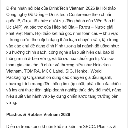
Điểm nhấn nổi bật của DrinkTech Vietnam 2026 là Hội thảo
Công nghệ Đồ Uống – DrinkTech Conference theo chuẩn
quốc tế, được tổ chức dưới sự đồng hành của Viện Bao bì
Úc (AIP) và bảo trợ của Hiệp hội Bia – Rượu – Nước giải
khát Việt Nam. Hội thảo kết nối góc nhìn toàn cầu – khu vực
– trong nước theo định dạng thảo luận chuyên sâu, tập trung
vào các chủ đề đang định hình tương lai ngành đồ uống như:
xu hướng chính sách, công nghệ sản xuất hiện đại, bao bì
thông minh & bền vững, và tối ưu hóa chuỗi giá trị. Với sự
tham gia của các tổ chức và thương hiệu như Heineken
Vietnam, TOMRA, MCC Label, SIG, Henkel, World
Packaging Organisation cùng các chuyên gia đầu ngành,
chương trình mang đến thông tin cập nhật, phân tích đa chiều
và insight thực tiễn, giúp doanh nghiệp thúc đẩy đổi mới, nâng
hiệu suất vận hành và xây dựng chiến lược tăng trưởng bền
vững.
Plastics & Rubber Vietnam 2026
Diễn ra trong cùng khuôn khổ sự kiện tại SECC, Plastics &