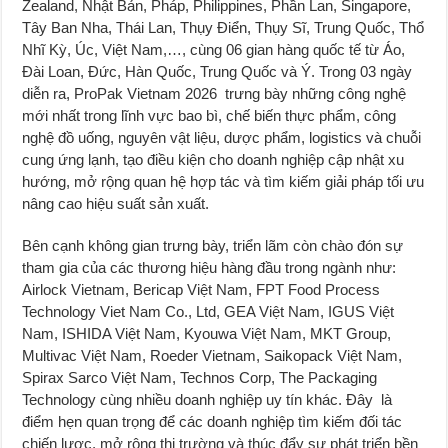
Zealand, Nhật Bản, Pháp, Philippines, Phần Lan, Singapore,
Tây Ban Nha, Thái Lan, Thụy Điển, Thụy Sĩ, Trung Quốc, Thổ
Nhĩ Kỳ, Úc, Việt Nam,…, cùng 06 gian hàng quốc tế từ Áo,
Đài Loan, Đức, Hàn Quốc, Trung Quốc và Ý. Trong 03 ngày
diễn ra, ProPak Vietnam 2026 trưng bày những công nghệ
mới nhất trong lĩnh vực bao bì, chế biến thực phẩm, công
nghệ đồ uống, nguyên vật liệu, dược phẩm, logistics và chuỗi
cung ứng lạnh, tạo điều kiện cho doanh nghiệp cập nhật xu
hướng, mở rộng quan hệ hợp tác và tìm kiếm giải pháp tối ưu
nâng cao hiệu suất sản xuất.
Bên cạnh không gian trưng bày, triển lãm còn chào đón sự
tham gia của các thương hiệu hàng đầu trong ngành như:
Airlock Vietnam, Bericap Việt Nam, FPT Food Process
Technology Viet Nam Co., Ltd, GEA Việt Nam, IGUS Việt
Nam, ISHIDA Việt Nam, Kyouwa Việt Nam, MKT Group,
Multivac Việt Nam, Roeder Vietnam, Saikopack Việt Nam,
Spirax Sarco Việt Nam, Technos Corp, The Packaging
Technology cùng nhiều doanh nghiệp uy tín khác. Đây là
điểm hẹn quan trọng để các doanh nghiệp tìm kiếm đối tác
chiến lược, mở rộng thị trường và thúc đẩy sự phát triển bền