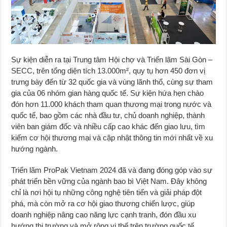
Sự kiện diễn ra tại Trung tâm Hội chợ và Triển lãm Sài Gòn –
SECC, trên tổng diện tích 13.000m², quy tụ hơn 450 đơn vị
trưng bày đến từ 32 quốc gia và vùng lãnh thổ, cùng sự tham
gia của 06 nhóm gian hàng quốc tế. Sự kiện hứa hẹn chào
đón hơn 11.000 khách tham quan thương mại trong nước và
quốc tế, bao gồm các nhà đầu tư, chủ doanh nghiệp, thành
viên ban giám đốc và nhiều cấp cao khác đến giao lưu, tìm
kiếm cơ hội thương mại và cập nhật thông tin mới nhất về xu
hướng ngành.
Triển lãm ProPak Vietnam 2024 đã và đang đóng góp vào sự
phát triển bền vững của ngành bao bì Việt Nam. Đây không
chỉ là nơi hội tụ những công nghệ tiên tiến và giải pháp đột
phá, mà còn mở ra cơ hội giao thương chiến lược, giúp
doanh nghiệp nâng cao năng lực cạnh tranh, đón đầu xu
hướng thị trường và mở rộng vị thế trên trường quốc tế.