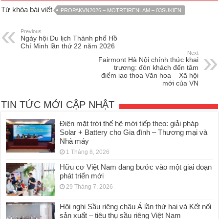
Từ khóa bài viết
PROPAKVN2026 – MOTRTIRENLAM – 03SUKIEN
Previous
Ngày hội Du lịch Thành phố Hồ
Chí Minh lần thứ 22 năm 2026
Next
Fairmont Hà Nội chính thức khai
trương: đón khách đến tâm
điểm iao thoa Văn hoa – Xã hội
mới của VN
TIN TỨC MỚI CẬP NHẬT
Điện mặt trời thế hệ mới tiếp theo: giải pháp
Solar + Battery cho Gia đình – Thương mại và
Nhà máy
1 Tháng 8, 2026
Hữu cơ Việt Nam đang bước vào một giai đoạn
phát triển mới
29 Tháng 7, 2026
Hội nghị Sầu riêng châu Á lần thứ hai và Kết nối
sản xuất – tiêu thụ sầu riêng Việt Nam