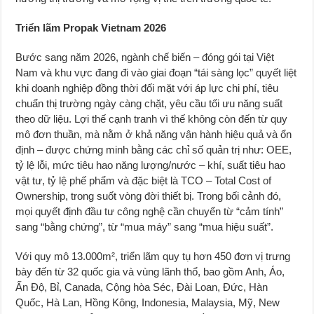
Triển lãm Propak Vietnam 2026
Bước sang năm 2026, ngành chế biến – đóng gói tại Việt
Nam và khu vực đang đi vào giai đoạn “tái sàng lọc” quyết liệt
khi doanh nghiệp đồng thời đối mặt với áp lực chi phí, tiêu
chuẩn thị trường ngày càng chặt, yêu cầu tối ưu năng suất
theo dữ liệu. Lợi thế cạnh tranh vì thế không còn đến từ quy
mô đơn thuần, mà nằm ở khả năng vận hành hiệu quả và ổn
định – được chứng minh bằng các chỉ số quản trị như: OEE,
tỷ lệ lỗi, mức tiêu hao năng lượng/nước – khí, suất tiêu hao
vật tư, tỷ lệ phế phẩm và đặc biệt là TCO – Total Cost of
Ownership, trong suốt vòng đời thiết bị. Trong bối cảnh đó,
mọi quyết định đầu tư công nghệ cần chuyển từ “cảm tính”
sang “bằng chứng”, từ “mua máy” sang “mua hiệu suất”.
Với quy mô 13.000m², triển lãm quy tụ hơn 450 đơn vị trưng
bày đến từ 32 quốc gia và vùng lãnh thổ, bao gồm Anh, Áo,
Ấn Độ, Bỉ, Canada, Cộng hòa Séc, Đài Loan, Đức, Hàn
Quốc, Hà Lan, Hồng Kông, Indonesia, Malaysia, Mỹ, New