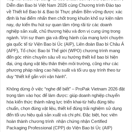
Diễn đàn Bao bì Việt Nam 2026 cùng Chương trình Đào tạo
về Thiết kế Bao bì & Bao bì Thực phẩm Bền vững được xác
định là hai điểm nhấn then chốt trong khuôn khổ sự kiện năm
nay, dự kiến thu hút sự quan tâm rộng rãi từ các doanh
nghiệp sản xuất, chủ thương hiệu và đơn vị cung ứng trong
ngành. Với sự tham gia và đồng hành của mạng lưới chuyên
gia quốc tế từ Viện Bao bì Úc (AIP), Liên đoàn Bao bì Châu Á
(APF), Tổ chức Bao bì Thế giới (WPO) chương trình mang
đến góc nhìn chuyên sâu về xu hướng thiết kế bao bì hiện
đại, ứng dụng vật liệu thân thiện môi trường, cũng như các
phương pháp nâng cao hiệu suất và tối ưu quy trình theo tư
duy “thiết kế gắn với vận hành”.
Không dừng ở việc “nghe để biết” – ProPak Vietnam 2026 đặt
trọng tâm vào học để làm được: giúp doanh nghiệp chuyển
hóa kiến thức thành năng lực triển khai-từ hiểu đúng tiêu
chuẩn, chọn đúng vật liệu, thiết kế đúng trải nghiệm sử dụng
đến tối ưu hiệu quả sản xuất và chi phí. Đặc biệt, học viên
hoàn thành chương trình nhận chứng nhận Certified
Packaging Professional (CPP) do Viện Bao bì Úc (AIP)