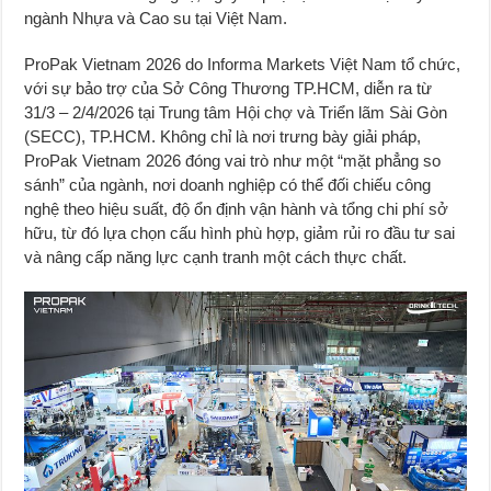
ngành Nhựa và Cao su tại Việt Nam.
ProPak Vietnam 2026 do Informa Markets Việt Nam tổ chức,
với sự bảo trợ của Sở Công Thương TP.HCM, diễn ra từ
31/3 – 2/4/2026 tại Trung tâm Hội chợ và Triển lãm Sài Gòn
(SECC), TP.HCM. Không chỉ là nơi trưng bày giải pháp,
ProPak Vietnam 2026 đóng vai trò như một “mặt phẳng so
sánh” của ngành, nơi doanh nghiệp có thể đối chiếu công
nghệ theo hiệu suất, độ ổn định vận hành và tổng chi phí sở
hữu, từ đó lựa chọn cấu hình phù hợp, giảm rủi ro đầu tư sai
và nâng cấp năng lực cạnh tranh một cách thực chất.