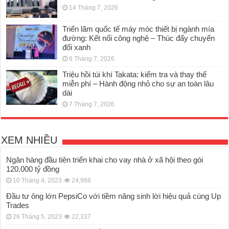
14 Tháng 7, 2026
Triển lãm quốc tế máy móc thiết bị ngành mía
đường: Kết nối công nghệ – Thúc đẩy chuyển
đổi xanh
8 Tháng 7, 2026
Triệu hồi túi khí Takata: kiểm tra và thay thế
miễn phí – Hành động nhỏ cho sự an toàn lâu
dài
7 Tháng 7, 2026
XEM NHIỀU
Ngân hàng đầu tiên triển khai cho vay nhà ở xã hội theo gói
120.000 tỷ đồng
10 Tháng 4, 2023
24,988
Đầu tư ông lớn PepsiCo với tiềm năng sinh lời hiệu quả cùng Up
Trades
26 Tháng 5, 2023
22,337