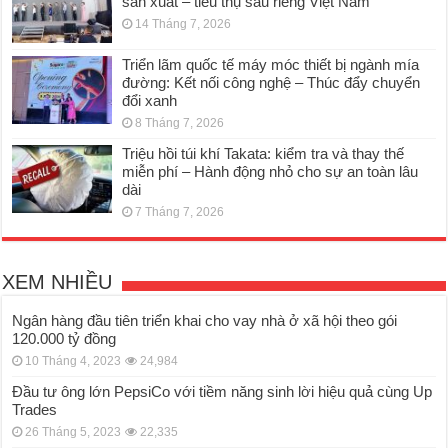
sản xuất – tiêu thụ sầu riêng Việt Nam
14 Tháng 7, 2026
Triển lãm quốc tế máy móc thiết bị ngành mía
đường: Kết nối công nghệ – Thúc đẩy chuyển
đổi xanh
8 Tháng 7, 2026
Triệu hồi túi khí Takata: kiểm tra và thay thế
miễn phí – Hành động nhỏ cho sự an toàn lâu
dài
7 Tháng 7, 2026
XEM NHIỀU
Ngân hàng đầu tiên triển khai cho vay nhà ở xã hội theo gói
120.000 tỷ đồng
10 Tháng 4, 2023
24,984
Đầu tư ông lớn PepsiCo với tiềm năng sinh lời hiệu quả cùng Up
Trades
26 Tháng 5, 2023
22,335