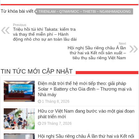
Từ khóa bài viết
TRIENLAM – QTMAYMOC – THIETBI – NGANHMIADUONG
Previous
Triệu hồi túi khí Takata: kiểm tra
và thay thế miễn phí – Hành
động nhỏ cho sự an toàn lâu dài
Next
Hội nghị Sầu riêng châu Á lần
thứ hai và Kết nối sản xuất –
tiêu thụ sầu riêng Việt Nam
TIN TỨC MỚI CẬP NHẬT
Điện mặt trời thế hệ mới tiếp theo: giải pháp
Solar + Battery cho Gia đình – Thương mại và
Nhà máy
1 Tháng 8, 2026
Hữu cơ Việt Nam đang bước vào một giai đoạn
phát triển mới
29 Tháng 7, 2026
Hội nghị Sầu riêng châu Á lần thứ hai và Kết nối