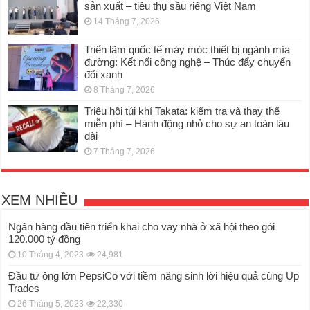
sản xuất – tiêu thụ sầu riêng Việt Nam
14 Tháng 7, 2026
Triển lãm quốc tế máy móc thiết bị ngành mía
đường: Kết nối công nghệ – Thúc đẩy chuyển
đổi xanh
8 Tháng 7, 2026
Triệu hồi túi khí Takata: kiểm tra và thay thế
miễn phí – Hành động nhỏ cho sự an toàn lâu
dài
7 Tháng 7, 2026
XEM NHIỀU
Ngân hàng đầu tiên triển khai cho vay nhà ở xã hội theo gói
120.000 tỷ đồng
10 Tháng 4, 2023
24,981
Đầu tư ông lớn PepsiCo với tiềm năng sinh lời hiệu quả cùng Up
Trades
26 Tháng 5, 2023
22,330