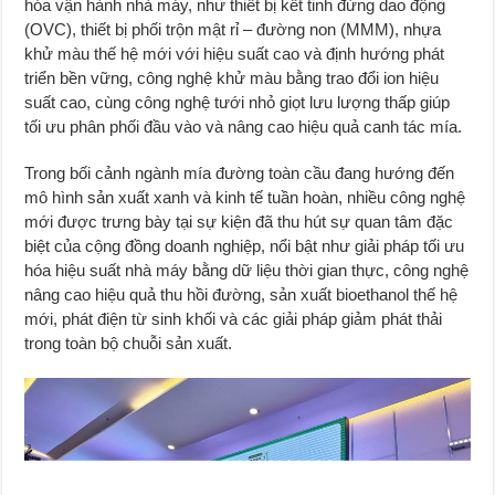
hóa vận hành nhà máy, như thiết bị kết tinh đứng dao động
(OVC), thiết bị phối trộn mật rỉ – đường non (MMM), nhựa
khử màu thế hệ mới với hiệu suất cao và định hướng phát
triển bền vững, công nghệ khử màu bằng trao đổi ion hiệu
suất cao, cùng công nghệ tưới nhỏ giọt lưu lượng thấp giúp
tối ưu phân phối đầu vào và nâng cao hiệu quả canh tác mía.
Trong bối cảnh ngành mía đường toàn cầu đang hướng đến
mô hình sản xuất xanh và kinh tế tuần hoàn, nhiều công nghệ
mới được trưng bày tại sự kiện đã thu hút sự quan tâm đặc
biệt của cộng đồng doanh nghiệp, nổi bật như giải pháp tối ưu
hóa hiệu suất nhà máy bằng dữ liệu thời gian thực, công nghệ
nâng cao hiệu quả thu hồi đường, sản xuất bioethanol thế hệ
mới, phát điện từ sinh khối và các giải pháp giảm phát thải
trong toàn bộ chuỗi sản xuất.