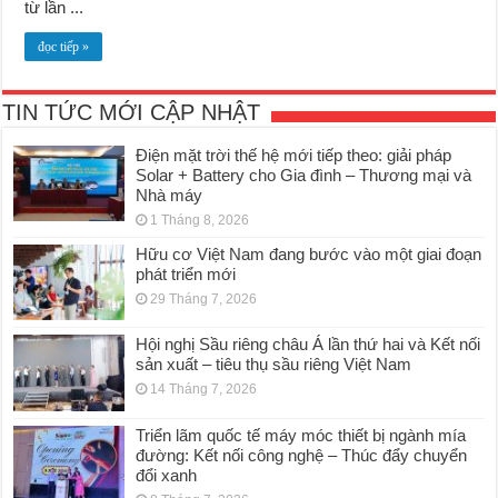
từ lần ...
đọc tiếp »
TIN TỨC MỚI CẬP NHẬT
Điện mặt trời thế hệ mới tiếp theo: giải pháp
Solar + Battery cho Gia đình – Thương mại và
Nhà máy
1 Tháng 8, 2026
Hữu cơ Việt Nam đang bước vào một giai đoạn
phát triển mới
29 Tháng 7, 2026
Hội nghị Sầu riêng châu Á lần thứ hai và Kết nối
sản xuất – tiêu thụ sầu riêng Việt Nam
14 Tháng 7, 2026
Triển lãm quốc tế máy móc thiết bị ngành mía
đường: Kết nối công nghệ – Thúc đẩy chuyển
đổi xanh