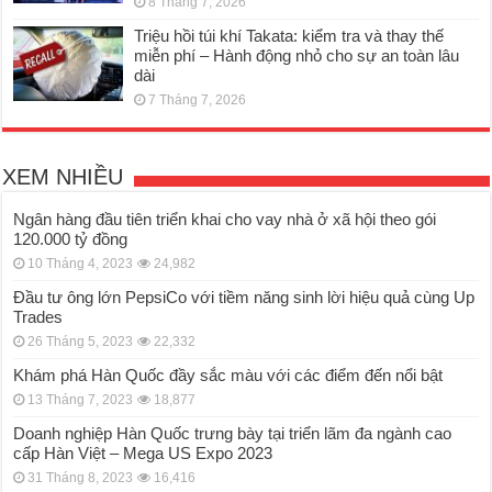
8 Tháng 7, 2026
Triệu hồi túi khí Takata: kiểm tra và thay thế
miễn phí – Hành động nhỏ cho sự an toàn lâu
dài
7 Tháng 7, 2026
XEM NHIỀU
Ngân hàng đầu tiên triển khai cho vay nhà ở xã hội theo gói
120.000 tỷ đồng
10 Tháng 4, 2023
24,982
Đầu tư ông lớn PepsiCo với tiềm năng sinh lời hiệu quả cùng Up
Trades
26 Tháng 5, 2023
22,332
Khám phá Hàn Quốc đầy sắc màu với các điểm đến nổi bật
13 Tháng 7, 2023
18,877
Doanh nghiệp Hàn Quốc trưng bày tại triển lãm đa ngành cao
cấp Hàn Việt – Mega US Expo 2023
31 Tháng 8, 2023
16,416