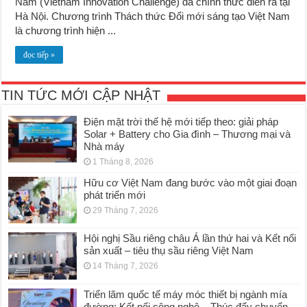
Nam (Vietnam Innovation Challenge) đã chính thức diễn ra tại
Hà Nội. Chương trình Thách thức Đổi mới sáng tạo Việt Nam
là chương trình hiện ...
đọc tiếp »
TIN TỨC MỚI CẬP NHẬT
Điện mặt trời thế hệ mới tiếp theo: giải pháp
Solar + Battery cho Gia đình – Thương mại và
Nhà máy
1 Tháng 8, 2026
Hữu cơ Việt Nam đang bước vào một giai đoạn
phát triển mới
29 Tháng 7, 2026
Hội nghị Sầu riêng châu Á lần thứ hai và Kết nối
sản xuất – tiêu thụ sầu riêng Việt Nam
14 Tháng 7, 2026
Triển lãm quốc tế máy móc thiết bị ngành mía
đường: Kết nối công nghệ – Thúc đẩy chuyển