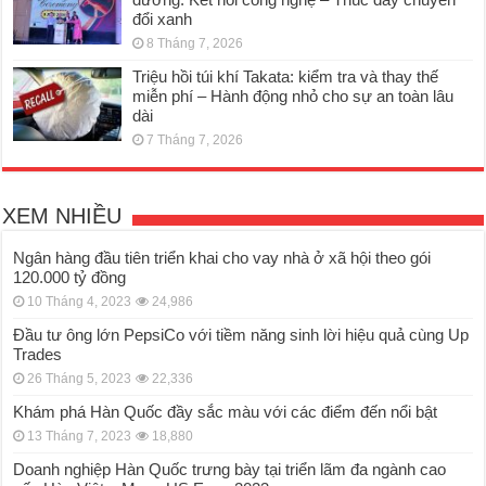
đổi xanh
8 Tháng 7, 2026
Triệu hồi túi khí Takata: kiểm tra và thay thế
miễn phí – Hành động nhỏ cho sự an toàn lâu
dài
7 Tháng 7, 2026
XEM NHIỀU
Ngân hàng đầu tiên triển khai cho vay nhà ở xã hội theo gói
120.000 tỷ đồng
10 Tháng 4, 2023
24,986
Đầu tư ông lớn PepsiCo với tiềm năng sinh lời hiệu quả cùng Up
Trades
26 Tháng 5, 2023
22,336
Khám phá Hàn Quốc đầy sắc màu với các điểm đến nổi bật
13 Tháng 7, 2023
18,880
Doanh nghiệp Hàn Quốc trưng bày tại triển lãm đa ngành cao