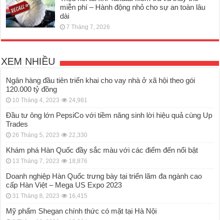
miễn phí – Hành động nhỏ cho sự an toàn lâu
dài
7 Tháng 7, 2026
XEM NHIỀU
Ngân hàng đầu tiên triển khai cho vay nhà ở xã hội theo gói
120.000 tỷ đồng
10 Tháng 4, 2023
24,981
Đầu tư ông lớn PepsiCo với tiềm năng sinh lời hiệu quả cùng Up
Trades
26 Tháng 5, 2023
22,330
Khám phá Hàn Quốc đầy sắc màu với các điểm đến nổi bật
13 Tháng 7, 2023
18,876
Doanh nghiệp Hàn Quốc trưng bày tại triển lãm đa ngành cao
cấp Hàn Việt – Mega US Expo 2023
31 Tháng 8, 2023
16,415
Mỹ phẩm Shegan chính thức có mặt tại Hà Nội