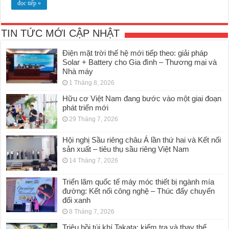
đọc tiếp »
TIN TỨC MỚI CẬP NHẬT
Điện mặt trời thế hệ mới tiếp theo: giải pháp
Solar + Battery cho Gia đình – Thương mại và
Nhà máy
1 Tháng 8, 2026
Hữu cơ Việt Nam đang bước vào một giai đoạn
phát triển mới
29 Tháng 7, 2026
Hội nghị Sầu riêng châu Á lần thứ hai và Kết nối
sản xuất – tiêu thụ sầu riêng Việt Nam
14 Tháng 7, 2026
Triển lãm quốc tế máy móc thiết bị ngành mía
đường: Kết nối công nghệ – Thúc đẩy chuyển
đổi xanh
8 Tháng 7, 2026
Triệu hồi túi khí Takata: kiểm tra và thay thế