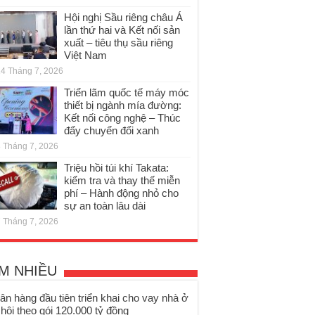
Hội nghị Sầu riêng châu Á
lần thứ hai và Kết nối sản
xuất – tiêu thụ sầu riêng
Việt Nam
4 Tháng 7, 2026
Triển lãm quốc tế máy móc
thiết bị ngành mía đường:
Kết nối công nghệ – Thúc
đẩy chuyển đổi xanh
 Tháng 7, 2026
Triệu hồi túi khí Takata:
kiểm tra và thay thế miễn
phí – Hành động nhỏ cho
sự an toàn lâu dài
 Tháng 7, 2026
M NHIỀU
ân hàng đầu tiên triển khai cho vay nhà ở
 hội theo gói 120.000 tỷ đồng