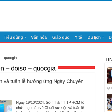
Tiêu dùng
Văn hóa
Giáo dục
Y tế
Du lịch
D
 – quocgia
TI
n – doiso – quocgia
ện và tuần lễ hưởng ứng Ngày Chuyển
1
Ngày 19/10/2024; Sở TT & TT TP.HCM tổ
chức họp báo về Chuỗi sự kiện và tuần lễ