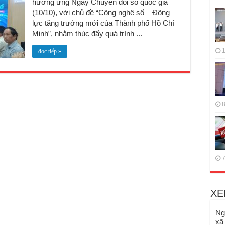
hưởng ứng Ngày Chuyển đổi số quốc gia
(10/10), với chủ đề “Công nghệ số – Động
lực tăng trưởng mới của Thành phố Hồ Chí
Minh”, nhằm thúc đẩy quá trình ...
1
đọc tiếp »
8
7
XE
Ng
xã