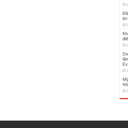
1
Đầ
lờ
2
Kh
đi
1
Do
lã
Ex
3
Mỹ
Nộ
3