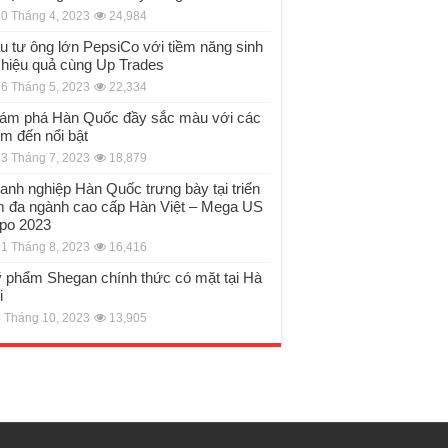
0 Tháng 4, 2023
24,984
u tư ông lớn PepsiCo với tiềm năng sinh
i hiệu quả cùng Up Trades
6 Tháng 5, 2023
22,334
ám phá Hàn Quốc đầy sắc màu với các
ểm đến nổi bật
3 Tháng 7, 2023
18,879
anh nghiệp Hàn Quốc trưng bày tại triển
m đa ngành cao cấp Hàn Việt – Mega US
po 2023
1 Tháng 8, 2023
16,416
 phẩm Shegan chính thức có mặt tại Hà
i
 Tháng 10, 2023
13,905