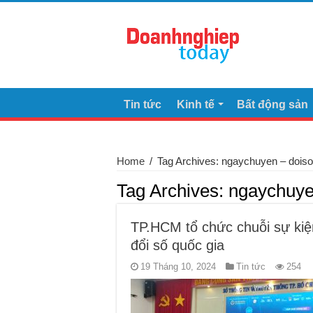
Tin tức
Kinh tế
Bất động sản
Home
/
Tag Archives: ngaychuyen – doiso
Tag Archives:
ngaychuye
TP.HCM tổ chức chuỗi sự ki
đổi số quốc gia
19 Tháng 10, 2024
Tin tức
254