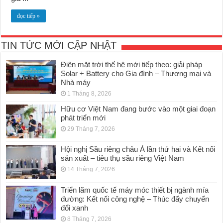
đọc tiếp »
TIN TỨC MỚI CẬP NHẬT
Điện mặt trời thế hệ mới tiếp theo: giải pháp
Solar + Battery cho Gia đình – Thương mại và
Nhà máy
1 Tháng 8, 2026
Hữu cơ Việt Nam đang bước vào một giai đoạn
phát triển mới
29 Tháng 7, 2026
Hội nghị Sầu riêng châu Á lần thứ hai và Kết nối
sản xuất – tiêu thụ sầu riêng Việt Nam
14 Tháng 7, 2026
Triển lãm quốc tế máy móc thiết bị ngành mía
đường: Kết nối công nghệ – Thúc đẩy chuyển
đổi xanh
8 Tháng 7, 2026