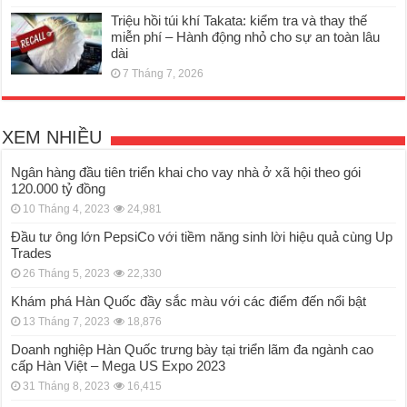
Triệu hồi túi khí Takata: kiểm tra và thay thế
miễn phí – Hành động nhỏ cho sự an toàn lâu
dài
7 Tháng 7, 2026
XEM NHIỀU
Ngân hàng đầu tiên triển khai cho vay nhà ở xã hội theo gói
120.000 tỷ đồng
10 Tháng 4, 2023
24,981
Đầu tư ông lớn PepsiCo với tiềm năng sinh lời hiệu quả cùng Up
Trades
26 Tháng 5, 2023
22,330
Khám phá Hàn Quốc đầy sắc màu với các điểm đến nổi bật
13 Tháng 7, 2023
18,876
Doanh nghiệp Hàn Quốc trưng bày tại triển lãm đa ngành cao
cấp Hàn Việt – Mega US Expo 2023
31 Tháng 8, 2023
16,415