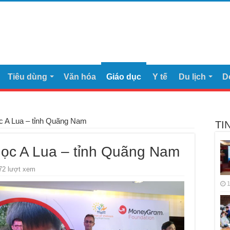
Tiêu dùng
Văn hóa
Giáo dục
Y tế
Du lịch
D
ọc A Lua – tỉnh Quãng Nam
TI
học A Lua – tỉnh Quãng Nam
72 lượt xem
1