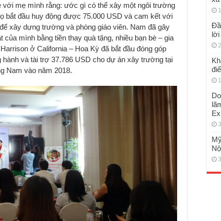
 với mẹ mình rằng: ước gì có thể xây một ngôi trường
1
họ bắt đầu huy động được 75.000 USD và cam kết với
Đầ
để xây dựng trường và phòng giáo viên. Nam đã gây
lờ
 của mình bằng tiền thay quà tặng, nhiều bạn bè – gia
2
 Harrison ở California – Hoa Kỳ đã bắt đầu đóng góp
ành và tài trợ 37.786 USD cho dự án xây trường tại
Kh
đi
ảng Nam vào năm 2018.
1
Do
lã
Ex
3
Mỹ
Nộ
3