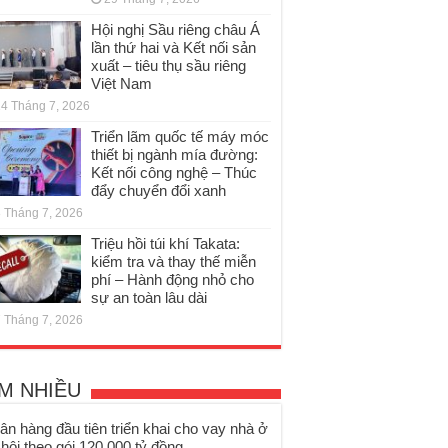
Hội nghị Sầu riêng châu Á
lần thứ hai và Kết nối sản
xuất – tiêu thụ sầu riêng
Việt Nam
4 Tháng 7, 2026
Triển lãm quốc tế máy móc
thiết bị ngành mía đường:
Kết nối công nghệ – Thúc
đẩy chuyển đổi xanh
 Tháng 7, 2026
Triệu hồi túi khí Takata:
kiểm tra và thay thế miễn
phí – Hành động nhỏ cho
sự an toàn lâu dài
 Tháng 7, 2026
M NHIỀU
ân hàng đầu tiên triển khai cho vay nhà ở
 hội theo gói 120.000 tỷ đồng