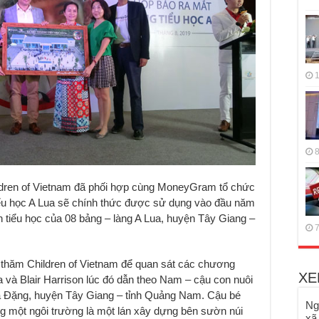
1
8
ldren of Vietnam đã phối hợp cùng MoneyGram tổ chức
tiểu học A Lua sẽ chính thức được sử dụng vào đầu năm
 tiểu học của 08 bảng – làng A Lua, huyện Tây Giang –
7
é thăm Children of Vietnam để quan sát các chương
XE
a và Blair Harrison lúc đó dẫn theo Nam – cậu con nuôi
ã Đặng, huyện Tây Giang – tỉnh Quảng Nam. Cậu bé
Ng
g một ngôi trường là một lán xây dựng bên sườn núi
xã