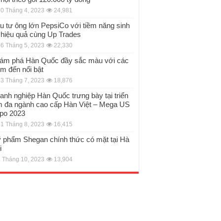
0 Tháng 4, 2023
24,981
u tư ông lớn PepsiCo với tiềm năng sinh
i hiệu quả cùng Up Trades
6 Tháng 5, 2023
22,330
ám phá Hàn Quốc đầy sắc màu với các
ểm đến nổi bật
3 Tháng 7, 2023
18,876
anh nghiệp Hàn Quốc trưng bày tại triển
m đa ngành cao cấp Hàn Việt – Mega US
po 2023
1 Tháng 8, 2023
16,415
 phẩm Shegan chính thức có mặt tại Hà
i
 Tháng 10, 2023
13,904