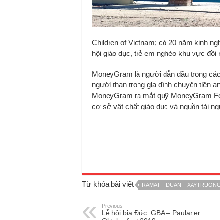
Children of Vietnam; có 20 năm kinh ng
hội giáo dục, trẻ em nghèo khu vực đồi 
MoneyGram là người dẫn đầu trong các d
người than trong gia đình chuyển tiền a
MoneyGram ra mắt quỹ MoneyGram Founda
cơ sở vật chất giáo dục và nguồn tài ngu
Từ khóa bài viết
RAMAT – DUAN – XAYTRUONG
Previous
Lễ hội bia Đức: GBA – Paulaner