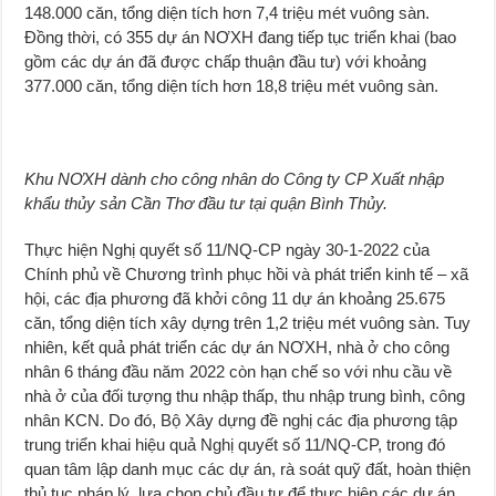
148.000 căn, tổng diện tích hơn 7,4 triệu mét vuông sàn.
Ðồng thời, có 355 dự án NƠXH đang tiếp tục triển khai (bao
gồm các dự án đã được chấp thuận đầu tư) với khoảng
377.000 căn, tổng diện tích hơn 18,8 triệu mét vuông sàn.
Khu NƠXH dành cho công nhân do Công ty CP Xuất nhập
khẩu thủy sản Cần Thơ đầu tư tại quận Bình Thủy.
Thực hiện Nghị quyết số 11/NQ-CP ngày 30-1-2022 của
Chính phủ về Chương trình phục hồi và phát triển kinh tế – xã
hội, các địa phương đã khởi công 11 dự án khoảng 25.675
căn, tổng diện tích xây dựng trên 1,2 triệu mét vuông sàn. Tuy
nhiên, kết quả phát triển các dự án NƠXH, nhà ở cho công
nhân 6 tháng đầu năm 2022 còn hạn chế so với nhu cầu về
nhà ở của đối tượng thu nhập thấp, thu nhập trung bình, công
nhân KCN. Do đó, Bộ Xây dựng đề nghị các địa phương tập
trung triển khai hiệu quả Nghị quyết số 11/NQ-CP, trong đó
quan tâm lập danh mục các dự án, rà soát quỹ đất, hoàn thiện
thủ tục pháp lý, lựa chọn chủ đầu tư để thực hiện các dự án