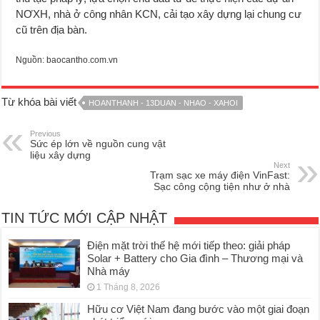
NƠXH, nhà ở công nhân KCN, cải tạo xây dựng lại chung cư
cũ trên địa bàn.
Nguồn: baocantho.com.vn
Từ khóa bài viết
HOANTHANH - 13DUAN - NHAO - XAHOI
Previous
Sức ép lớn về nguồn cung vật
liệu xây dựng
Next
Trạm sạc xe máy điện VinFast:
Sạc công cộng tiện như ở nhà
TIN TỨC MỚI CẬP NHẬT
Điện mặt trời thế hệ mới tiếp theo: giải pháp
Solar + Battery cho Gia đình – Thương mại và
Nhà máy
1 Tháng 8, 2026
Hữu cơ Việt Nam đang bước vào một giai đoạn