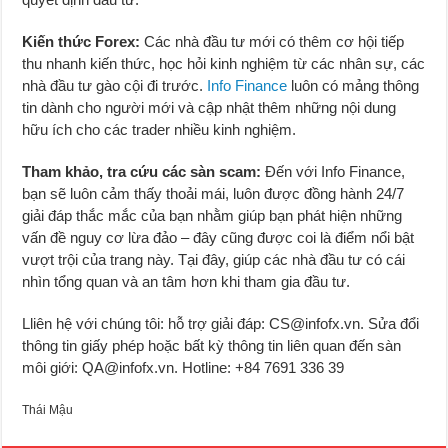
Kiến thức Forex:
Các nhà đầu tư mới có thêm cơ hội tiếp
thu nhanh kiến thức, học hỏi kinh nghiệm từ các nhân sự, các
nhà đầu tư gào cội đi trước.
Info Finance
luôn có mảng thông
tin dành cho người mới và cập nhật thêm những nội dung
hữu ích cho các trader nhiều kinh nghiệm.
Tham khảo, tra cứu các sàn scam:
Đến với Info Finance,
bạn sẽ luôn cảm thấy thoải mái, luôn được đồng hành 24/7
giải đáp thắc mắc của bạn nhằm giúp bạn phát hiện những
vấn đề nguy cơ lừa đảo – đây cũng được coi là điểm nổi bật
vượt trội của trang này. Tại đây, giúp các nhà đầu tư có cái
nhìn tổng quan và an tâm hơn khi tham gia đầu tư.
Lliên hệ với chúng tôi: hỗ trợ giải đáp: CS@infofx.vn. Sửa đổi
thông tin giấy phép hoặc bất kỳ thông tin liên quan đến sàn
môi giới: QA@infofx.vn. Hotline: +84 7691 336 39
Thái Mậu