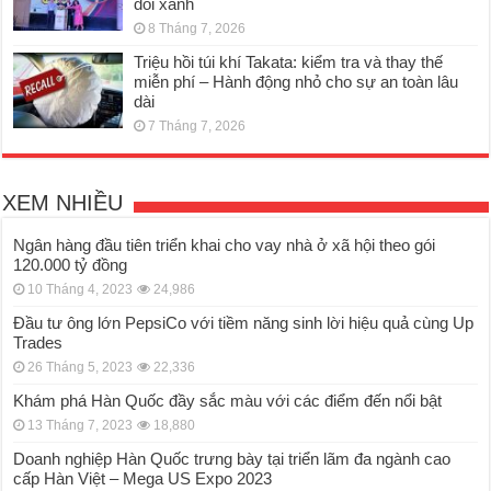
đổi xanh
8 Tháng 7, 2026
Triệu hồi túi khí Takata: kiểm tra và thay thế
miễn phí – Hành động nhỏ cho sự an toàn lâu
dài
7 Tháng 7, 2026
XEM NHIỀU
Ngân hàng đầu tiên triển khai cho vay nhà ở xã hội theo gói
120.000 tỷ đồng
10 Tháng 4, 2023
24,986
Đầu tư ông lớn PepsiCo với tiềm năng sinh lời hiệu quả cùng Up
Trades
26 Tháng 5, 2023
22,336
Khám phá Hàn Quốc đầy sắc màu với các điểm đến nổi bật
13 Tháng 7, 2023
18,880
Doanh nghiệp Hàn Quốc trưng bày tại triển lãm đa ngành cao
cấp Hàn Việt – Mega US Expo 2023