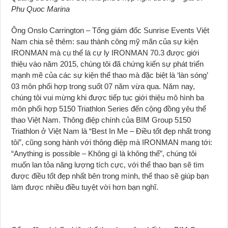
Phu Quoc Marina
Ông Onslo Carrington – Tổng giám đốc Sunrise Events Việt
Nam chia sẻ thêm: sau thành công mỹ mãn của sự kiện
IRONMAN mà cụ thể là cự ly IRONMAN 70.3 được giới
thiệu vào năm 2015, chúng tôi đã chứng kiến sự phát triển
mạnh mẽ của các sự kiện thể thao mà đặc biệt là ‘làn sóng’
03 môn phối hợp trong suốt 07 năm vừa qua. Năm nay,
chúng tôi vui mừng khi được tiếp tục giới thiệu mô hình ba
môn phối hợp 5150 Triathlon Series đến cộng đồng yêu thể
thao Việt Nam. Thông điệp chính của BIM Group 5150
Triathlon ở Việt Nam là “Best In Me – Điều tốt đẹp nhất trong
tôi”, cũng song hành với thông điệp mà IRONMAN mang tới:
“Anything is possible – Không gì là không thể”, chúng tôi
muốn lan tỏa năng lượng tích cực, với thể thao bạn sẽ tìm
được điều tốt đẹp nhất bên trong mình, thể thao sẽ giúp bạn
làm được nhiều điều tuyệt vời hơn bạn nghĩ.