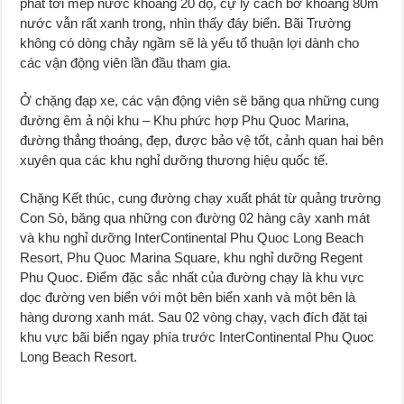
phát tới mép nước khoảng 20 độ, cự ly cách bờ khoảng 80m
nước vẫn rất xanh trong, nhìn thấy đáy biển. Bãi Trường
không có dòng chảy ngầm sẽ là yếu tố thuận lợi dành cho
các vận động viên lần đầu tham gia.
Ở chặng đạp xe, các vận động viên sẽ băng qua những cung
đường êm ả nội khu – Khu phức hợp Phu Quoc Marina,
đường thẳng thoáng, đẹp, được bảo vệ tốt, cảnh quan hai bên
xuyên qua các khu nghỉ dưỡng thương hiệu quốc tế.
Chặng Kết thúc, cung đường chạy xuất phát từ quảng trường
Con Sò, băng qua những con đường 02 hàng cây xanh mát
và khu nghỉ dưỡng InterContinental Phu Quoc Long Beach
Resort, Phu Quoc Marina Square, khu nghỉ dưỡng Regent
Phu Quoc. Điểm đặc sắc nhất của đường chạy là khu vực
dọc đường ven biển với một bên biển xanh và một bên là
hàng dương xanh mát. Sau 02 vòng chạy, vạch đích đặt tại
khu vực bãi biển ngay phía trước InterContinental Phu Quoc
Long Beach Resort.