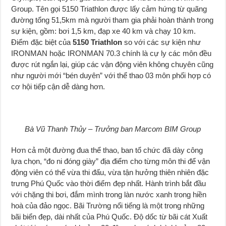
Group. Tên gọi 5150 Triathlon được lấy cảm hứng từ quãng
đường tổng 51,5km mà người tham gia phải hoàn thành trong
sự kiện, gồm: bơi 1,5 km, đạp xe 40 km và chạy 10 km.
Điểm đặc biệt của
5150 Triathlon
so với các sự kiện như
IRONMAN hoặc IRONMAN 70.3 chính là cự ly các môn đều
được rút ngắn lại, giúp các vận động viên không chuyên cũng
như người mới “bén duyên” với thể thao 03 môn phối hợp có
cơ hội tiếp cận dễ dàng hơn.
Bà Vũ Thanh Thủy – Trưởng ban Marcom BIM Group
Hơn cả một đường đua thể thao, ban tổ chức đã dày công
lựa chọn, “đo ni đóng giày” địa điểm cho từng môn thi để vận
động viên có thể vừa thi đấu, vừa tận hưởng thiên nhiên đặc
trưng Phú Quốc vào thời điểm đẹp nhất. Hành trình bắt đầu
với chặng thi bơi, đắm mình trong làn nước xanh trong hiền
hoà của đảo ngọc. Bãi Trường nổi tiếng là một trong những
bãi biển đẹp, dài nhất của Phú Quốc. Độ dốc từ bãi cát Xuất