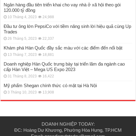
Ngân hàng đầu tiên triển khai cho vay nhà ở xã hội theo gói
120.000 tỷ đồng
10 Tháng 4, 2023
24,988
Đầu tư ông lớn PepsiCo với tiềm năng sinh lời hiệu quả cùng Up
Trades
26 Tháng 5, 2023
22,337
Khám phá Hàn Quốc đầy sắc màu với các điểm đến nổi bật
13 Tháng 7, 2023
18,881
Doanh nghiệp Hàn Quốc trưng bày tại triển lãm đa ngành cao
cấp Hàn Việt – Mega US Expo 2023
31 Tháng 8, 2023
16,422
Mỹ phẩm Shegan chính thức có mặt tại Hà Nội
3 Tháng 10, 2023
13,908
DOANH NGHIỆP TODAY:
ĐC: Hoàng Dư Khương, Phường Hòa Hưng, TP.HCM