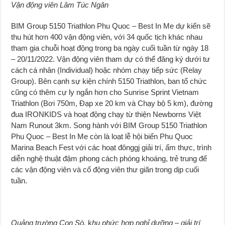
Vận động viên Lâm Túc Ngân
BIM Group 5150 Triathlon Phu Quoc – Best In Me dự kiến sẽ
thu hút hơn 400 vận động viên, với 34 quốc tịch khác nhau
tham gia chuỗi hoạt động trong ba ngày cuối tuần từ ngày 18
– 20/11/2022. Vận động viên tham dự có thể đăng ký dưới tư
cách cá nhân (Individual) hoặc nhóm chạy tiếp sức (Relay
Group). Bên cạnh sự kiện chính 5150 Triathlon, ban tổ chức
cũng có thêm cự ly ngắn hơn cho Sunrise Sprint Vietnam
Triathlon (Bơi 750m, Đạp xe 20 km và Chạy bộ 5 km), đường
đua IRONKIDS và hoạt động chạy từ thiện Newborns Việt
Nam Runout 3km. Song hành với BIM Group 5150 Triathlon
Phu Quoc – Best In Me còn là loạt lễ hội biển Phu Quoc
Marina Beach Fest với các hoạt đônggj giải trí, ẩm thực, trình
diễn nghệ thuật đậm phong cách phóng khoáng, trẻ trung để
các vận động viên và cổ động viên thư giãn trong dịp cuối
tuần.
Quảng trường Con Sò,
k
hu phức hợp nghỉ dưỡng – giải trí