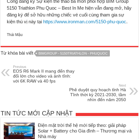
Cổng đăng ký Sự kiện thể thao ba môn phối hợp BIM Group
5150 Triathlon Phu Quoc – Best In Me hiện vẫn đang mở, hãy
đăng ký để sở hữu những chiếc vé cuối cùng tham gia sự
kiện thú vị này tại
https://www.ironman.com/5150-phu-quoc
.
Thái Mậu
Từ khóa bài viết
BIMGROUP - 5150TRIATHLON - PHUQUOC
Previous
EOS R6 Mark II mang đến thay
đổi lớn cho video và ảnh tĩnh:
với 6K RAW và 40 fps
Next
Phê duyệt quy hoạch tỉnh Hà
Tĩnh thời kỳ 2021-2030, tầm
nhìn đến năm 2050
TIN TỨC MỚI CẬP NHẬT
Điện mặt trời thế hệ mới tiếp theo: giải pháp
Solar + Battery cho Gia đình – Thương mại và
Nhà máy