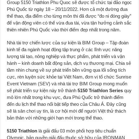
Group 5150 Triathlon Phu Quoc sẽ được tổ chức tại đảo ngọc
Phú Quốc từ ngày 18 – 20/11/2022. Hơn cả một đường đua
thể thao, địa điểm cho từng môn thi đã được “đo ni đóng giày”
để vận động viên có thể vừa đua tài, vừa tận hưởng cảnh sắc
thiên nhiên Phú Quốc vào thời điểm đẹp nhất trong năm.
Nhà tài trợ chiến lược của sự kiện là BIM Group – Tập đoàn
kinh tế đa ngành hoạt động tập trung ở các lĩnh vực năng
lượng tái tạo, nông nghiệp và thực phẩm, phát triển và vận
hành – kinh doanh bất động sản, dịch vụ thương mại. Chia sẻ
tầm nhìn chung về sự phát triển bền vững qua lối sống tích
cực, rèn luyện sức khỏe tại Việt Nam, đơn vị tổ chức Sunrise
Event Vietnam (SEV) và nhà tài trợ BIM Group mong muốn
sẽ phát triển sự kiện này trở thành
5150 Triathlon Series
quy
mô lớn nhất trong khu vực, đưa Phú Quốc trở thành điểm
đến du lịch thể thao nổi bật tiếp theo của Châu Á. Đây cũng
sẽ là sân chơi uy tín, là cơ hội mới để người Việt thử thách
bản thân với những giới hạn mới trong thể thao.
5150 Triathlon
là giải đấu 03 môn phối hợp tiêu chuẩn
Olympic, bản quyền giải đấu thuộc sở hữu của IRONMAN