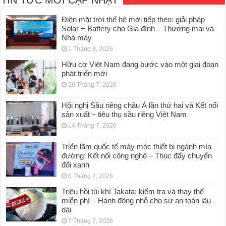
TIN TỨC MỚI CẬP NHẬT
Điện mặt trời thế hệ mới tiếp theo: giải pháp
Solar + Battery cho Gia đình – Thương mại và
Nhà máy
1 Tháng 8, 2026
Hữu cơ Việt Nam đang bước vào một giai đoạn
phát triển mới
29 Tháng 7, 2026
Hội nghị Sầu riêng châu Á lần thứ hai và Kết nối
sản xuất – tiêu thụ sầu riêng Việt Nam
14 Tháng 7, 2026
Triển lãm quốc tế máy móc thiết bị ngành mía
đường: Kết nối công nghệ – Thúc đẩy chuyển
đổi xanh
8 Tháng 7, 2026
Triệu hồi túi khí Takata: kiểm tra và thay thế
miễn phí – Hành động nhỏ cho sự an toàn lâu
dài
7 Tháng 7, 2026