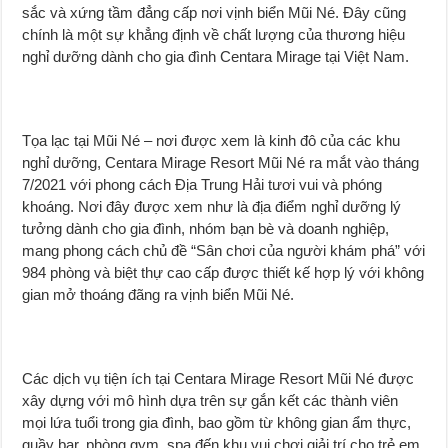
sắc và xứng tầm đẳng cấp nơi vịnh biển Mũi Né. Đây cũng
chính là một sự khẳng định về chất lượng của thương hiệu
nghỉ dưỡng dành cho gia đình Centara Mirage tại Việt Nam.
Tọa lạc tại Mũi Né – nơi được xem là kinh đô của các khu
nghỉ dưỡng, Centara Mirage Resort Mũi Né ra mắt vào tháng
7/2021 với phong cách Địa Trung Hải tươi vui và phóng
khoáng. Nơi đây được xem như là địa điểm nghỉ dưỡng lý
tưởng dành cho gia đình, nhóm bạn bè và doanh nghiệp,
mang phong cách chủ đề “Sân chơi của người khám phá” với
984 phòng và biệt thự cao cấp được thiết kế hợp lý với không
gian mở thoáng đãng ra vịnh biển Mũi Né.
Các dịch vụ tiện ích tại Centara Mirage Resort Mũi Né được
xây dựng với mô hình dựa trên sự gắn kết các thành viên
mọi lứa tuổi trong gia đình, bao gồm từ không gian ẩm thực,
quầy bar, phòng gym, spa đến khu vui chơi giải trí cho trẻ em