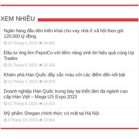
XEM NHIỀU
Ngân hàng đầu tiên triển khai cho vay nhà ở xã hội theo gói
120.000 tỷ đồng
10 Tháng 4, 2023
24,981
Đầu tư ông lớn PepsiCo với tiềm năng sinh lời hiệu quả cùng Up
Trades
26 Tháng 5, 2023
22,330
Khám phá Hàn Quốc đầy sắc màu với các điểm đến nổi bật
13 Tháng 7, 2023
18,876
Doanh nghiệp Hàn Quốc trưng bày tại triển lãm đa ngành cao
cấp Hàn Việt – Mega US Expo 2023
31 Tháng 8, 2023
16,415
Mỹ phẩm Shegan chính thức có mặt tại Hà Nội
3 Tháng 10, 2023
13,904