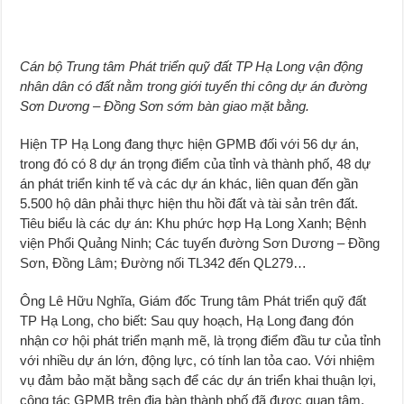
Cán bộ Trung tâm Phát triển quỹ đất TP Hạ Long vận động
nhân dân có đất nằm trong giới tuyến thi công dự án đường
Sơn Dương – Đồng Sơn sớm bàn giao mặt bằng.
Hiện TP Hạ Long đang thực hiện GPMB đối với 56 dự án,
trong đó có 8 dự án trọng điểm của tỉnh và thành phố, 48 dự
án phát triển kinh tế và các dự án khác, liên quan đến gần
5.500 hộ dân phải thực hiện thu hồi đất và tài sản trên đất.
Tiêu biểu là các dự án: Khu phức hợp Hạ Long Xanh; Bệnh
viện Phổi Quảng Ninh; Các tuyến đường Sơn Dương – Đồng
Sơn, Đồng Lâm; Đường nối TL342 đến QL279…
Ông Lê Hữu Nghĩa, Giám đốc Trung tâm Phát triển quỹ đất
TP Hạ Long, cho biết: Sau quy hoạch, Hạ Long đang đón
nhận cơ hội phát triển mạnh mẽ, là trọng điểm đầu tư của tỉnh
với nhiều dự án lớn, động lực, có tính lan tỏa cao. Với nhiệm
vụ đảm bảo mặt bằng sạch để các dự án triển khai thuận lợi,
công tác GPMB trên địa bàn thành phố đã được quan tâm,