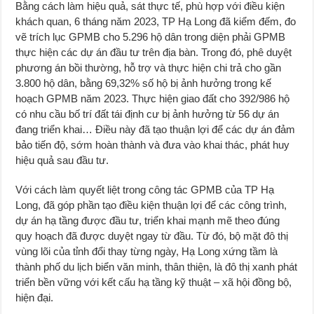
Bằng cách làm hiệu quả, sát thực tế, phù hợp với điều kiện
khách quan, 6 tháng năm 2023, TP Hạ Long đã kiểm đếm, đo
vẽ trích lục GPMB cho 5.296 hộ dân trong diện phải GPMB
thực hiện các dự án đầu tư trên địa bàn. Trong đó, phê duyệt
phương án bồi thường, hỗ trợ và thực hiện chi trả cho gần
3.800 hộ dân, bằng 69,32% số hộ bị ảnh hưởng trong kế
hoạch GPMB năm 2023. Thực hiện giao đất cho 392/986 hộ
có nhu cầu bố trí đất tái định cư bị ảnh hưởng từ 56 dự án
đang triển khai… Điều này đã tạo thuận lợi để các dự án đảm
bảo tiến độ, sớm hoàn thành và đưa vào khai thác, phát huy
hiệu quả sau đầu tư.
Với cách làm quyết liệt trong công tác GPMB của TP Hạ
Long, đã góp phần tạo điều kiện thuận lợi để các công trình,
dự án hạ tầng được đầu tư, triển khai mạnh mẽ theo đúng
quy hoạch đã được duyệt ngay từ đầu. Từ đó, bộ mặt đô thị
vùng lõi của tỉnh đổi thay từng ngày, Hạ Long xứng tầm là
thành phố du lịch biển văn minh, thân thiện, là đô thị xanh phát
triển bền vững với kết cấu hạ tầng kỹ thuật – xã hội đồng bộ,
hiện đại.