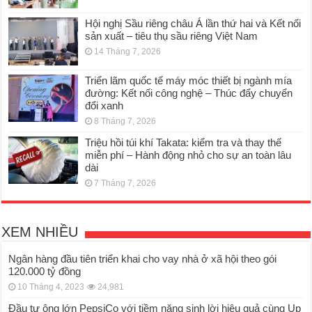
Hội nghị Sầu riêng châu Á lần thứ hai và Kết nối
sản xuất – tiêu thụ sầu riêng Việt Nam
14 Tháng 7, 2026
Triển lãm quốc tế máy móc thiết bị ngành mía
đường: Kết nối công nghệ – Thúc đẩy chuyển
đổi xanh
8 Tháng 7, 2026
Triệu hồi túi khí Takata: kiểm tra và thay thế
miễn phí – Hành động nhỏ cho sự an toàn lâu
dài
7 Tháng 7, 2026
XEM NHIỀU
Ngân hàng đầu tiên triển khai cho vay nhà ở xã hội theo gói
120.000 tỷ đồng
10 Tháng 4, 2023
24,981
Đầu tư ông lớn PepsiCo với tiềm năng sinh lời hiệu quả cùng Up