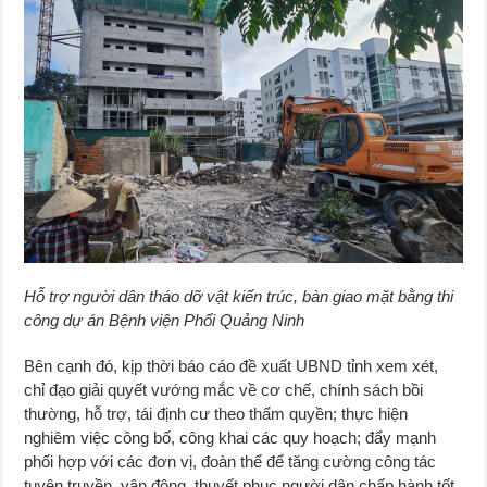
Hỗ trợ người dân tháo dỡ vật kiến trúc, bàn giao mặt bằng thi
công dự án Bệnh viện Phổi Quảng Ninh
Bên cạnh đó, kịp thời báo cáo đề xuất UBND tỉnh xem xét,
chỉ đạo giải quyết vướng mắc về cơ chế, chính sách bồi
thường, hỗ trợ, tái định cư theo thẩm quyền; thực hiện
nghiêm việc công bố, công khai các quy hoạch; đẩy mạnh
phối hợp với các đơn vị, đoàn thể để tăng cường công tác
tuyên truyền, vận động, thuyết phục người dân chấp hành tốt