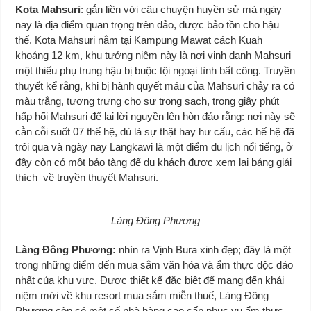
Kota Mahsuri
: gắn liền với câu chuyện huyền sử mà ngày
nay là địa điểm quan trọng trên đảo, được bảo tồn cho hậu
thế. Kota Mahsuri nằm tại Kampung Mawat cách Kuah
khoảng 12 km, khu tưởng niệm này là nơi vinh danh Mahsuri
một thiếu phụ trung hậu bị buộc tội ngoại tình bất công. Truyền
thuyết kể rằng, khi bị hành quyết máu của Mahsuri chảy ra có
màu trắng, tượng trưng cho sự trong sạch, trong giây phút
hấp hối Mahsuri để lại lời nguyền lên hòn đảo rằng: nơi này sẽ
cằn cỗi suốt 07 thế hệ, dù là sự thật hay hư cấu, các hế hệ đã
trôi qua và ngày nay Langkawi là một điểm du lịch nổi tiếng, ở
đây còn có một bảo tàng để du khách được xem lại bảng giải
thích về truyền thuyết Mahsuri.
Làng Đông Phương
Làng Đông Phương:
nhìn ra Vịnh Bura xinh đẹp; đây là một
trong những điểm đến mua sắm văn hóa và ẩm thực độc đáo
nhất của khu vực. Được thiết kế đặc biệt để mang đến khái
niệm mới về khu resort mua sắm miễn thuế, Làng Đông
Phương còn có một số nhà hàng cao cấp phục vụ ẩm thực