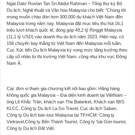
Ngài Dato’ Roslan Tan Sri Abdul Rahman – Tổng thư ký Bộ
Du lịch, Nghệ thuật và Văn hóa Malaysia cho biết: “Chúng tôi
mong muốn chào đón hơn 300.000 du khách Việt Nam đến
Malaysia trong năm nay. Malaysia đặt mục tiêu thu hút 16,1
triệu lượt khách quốc tế, đóng góp 49,2 tỷ Ringgit Malaysia
(11,1 tỷ USD) vào doanh thu du lịch năm 2023. Hiện nay, có
156 chuyến bay thẳng từ Việt Nam đến Malaysia mỗi tuần,
Cục Xúc tiến Du lịch Malaysia kỳ vọng mức tăng trưởng theo
cấp số nhân từ thị trường Việt Nam, cũng như khu vực Đông
Nam Á.
Các đơn vị tham gia chương kết nối bao gồm: Hãng hàng
không quốc gia Malaysia – Đại diện kinh doanh tại ViệtNam –
ông Lê Khắc Trân, khách sạn The Balanket, Khách sạn IBIS
KLCC, Công ty Du lịch La Go Travel, Cục du lịch Saban,
Công ty Du lịch bán tour Malaysia tại TP.HCM: Công ty
Vietravel,Công ty Bến Thành Tourist, Công ty Sài Gòn tourist,
Công ty Du lịch Đất Việt.