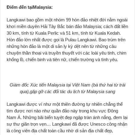
Điểm đến tạiMalaysia:
Langkawi bao gồm một nhóm 99 hòn đảo nhiệt đới nằm ngoài
khơi miền duyên Hải Tây Bắc bán đảo Malaysia; cách đất liền
30 km, tính từ Kuala Perlic và 51 km, tính từ Kuala Kedah.
Hòn đảo lớn nhất được gọi là Pulau Langkawi. Bao trùm trên
những hòn đảo là một di sản ly kỳ dệt nên từ những câu
chuyện thần thoại và truyền thuyết với các loài yêu tinh, chim
khổng lồ, chiến binh và tiên nữ, chiến trường và tình yêu.
Giám đốc Xúc tiến Malaysia tại Việt Nam (bà thứ hai từ trái
qua),gặp gỡ các đối tác du lịch từ Malaysia sang
Langkawi được ví như một thiên đường tự nhiên chẳng thể
tìm được nơi nào như quần đảo này trong khu vực Đông
Nam Á. Những bãi biển tuyệt đẹp ngập tràn ánh nắng, đem lại
sự thư giãn trọn vẹn… Langkawi đã được Unesco công nhận
là công viên địa chất toàn cầu nhờ di sản địa chất đẹp,