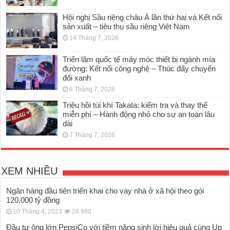
Hội nghị Sầu riêng châu Á lần thứ hai và Kết nối
sản xuất – tiêu thụ sầu riêng Việt Nam
14 Tháng 7, 2026
Triển lãm quốc tế máy móc thiết bị ngành mía
đường: Kết nối công nghệ – Thúc đẩy chuyển
đổi xanh
8 Tháng 7, 2026
Triệu hồi túi khí Takata: kiểm tra và thay thế
miễn phí – Hành động nhỏ cho sự an toàn lâu
dài
7 Tháng 7, 2026
XEM NHIỀU
Ngân hàng đầu tiên triển khai cho vay nhà ở xã hội theo gói
120.000 tỷ đồng
10 Tháng 4, 2023
24,980
Đầu tư ông lớn PepsiCo với tiềm năng sinh lời hiệu quả cùng Up