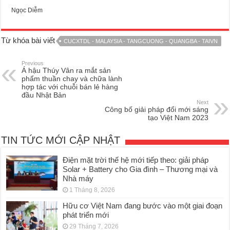
Ngọc Diễm
Từ khóa bài viết
CUCXTDL - MALAYSIA - TANGCUONG - QUANGBA - TAIVN
Previous
Á hậu Thúy Vân ra mắt sản
phẩm thuần chay và chữa lành
hợp tác với chuỗi bán lẻ hàng
đầu Nhật Bản
Next
Công bố giải pháp đổi mới sáng
tạo Việt Nam 2023
TIN TỨC MỚI CẬP NHẬT
Điện mặt trời thế hệ mới tiếp theo: giải pháp
Solar + Battery cho Gia đình – Thương mại và
Nhà máy
1 Tháng 8, 2026
Hữu cơ Việt Nam đang bước vào một giai đoạn
phát triển mới
29 Tháng 7, 2026