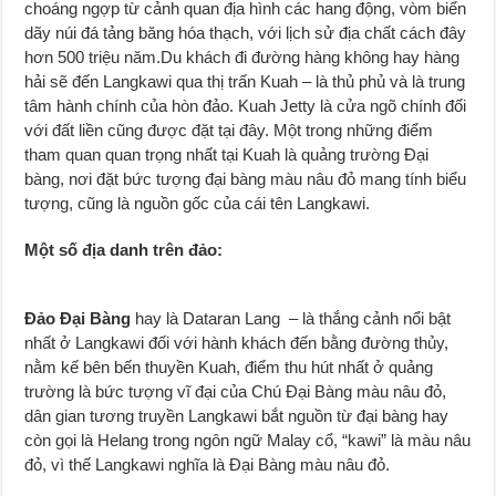
choáng ngợp từ cảnh quan địa hình các hang động, vòm biển
dãy núi đá tảng băng hóa thạch, với lịch sử địa chất cách đây
hơn 500 triệu năm.Du khách đi đường hàng không hay hàng
hải sẽ đến Langkawi qua thị trấn Kuah – là thủ phủ và là trung
tâm hành chính của hòn đảo. Kuah Jetty là cửa ngõ chính đối
với đất liền cũng được đặt tại đây. Một trong những điểm
tham quan quan trọng nhất tại Kuah là quảng trường Đại
bàng, nơi đặt bức tượng đại bàng màu nâu đỏ mang tính biểu
tượng, cũng là nguồn gốc của cái tên Langkawi.
Một số địa danh trên đảo:
Đảo Đại Bàng
hay là Dataran Lang – là thắng cảnh nổi bật
nhất ở Langkawi đối với hành khách đến bằng đường thủy,
nằm kế bên bến thuyền Kuah, điểm thu hút nhất ở quảng
trường là bức tượng vĩ đại của Chú Đại Bàng màu nâu đỏ,
dân gian tương truyền Langkawi bắt nguồn từ đại bàng hay
còn gọi là Helang trong ngôn ngữ Malay cổ, “kawi” là màu nâu
đỏ, vì thế Langkawi nghĩa là Đại Bàng màu nâu đỏ.