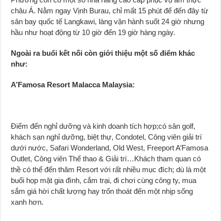
châu Á. Nằm ngay Vịnh Burau, chỉ mất 15 phút để đến đây từ
sân bay quốc tế Langkawi, làng vận hành suốt 24 giờ nhưng
hầu như hoạt động từ 10 giờ đến 19 giờ hàng ngày.
Ngoài ra buổi kết nối còn giới thiệu một số điểm khác
như:
A’Famosa Resort Malacca Malaysia:
Điểm đến nghỉ dưỡng và kinh doanh tích hợp;có sân golf,
khách sạn nghỉ dưỡng, biệt thự, Condotel, Công viên giải trí
dưới nước, Safari Wonderland, Old West, Freeport A’Famosa
Outlet, Công viên Thể thao & Giải trí…Khách tham quan có
thề có thể đến thăm Resort với rất nhiều mục đích; dù là một
buổi họp mặt gia đình, cắm trại, đi chơi cùng công ty, mua
sắm giá hời chất lượng hay trốn thoát đến một nhịp sống
xanh hơn.