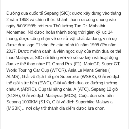
Đường đua quốc tế Sepang (SIC): được xây dựng vào tháng
2 năm 1998 và chính thức khánh thành ra công chúng vào
ngày 9/03/1999; bởi cựu Thủ tướng Tun Dr. Mahathir
Mohamad. Nó được hoàn thành trong thời gian kỷ lục 14
tháng, được công nhận về cơ sở vật chất đa dạng, vinh dự
được đưa logo F1 vào tên của mình từ năm 1999 đến năm
2017. Được mệnh danh là viên ngọc quý của môn đua xe thể
thao Malaysia, SIC nổi tiếng với vô số sự kiện và hoạt động
đua xe thể thao như: F1 Grand Prix (F1), MotoGP, Super GT,
World Touring Car Cup (WTCR), Asia Le Mans Series (
ALMS), Giải vô địch thế giới Superbike (WSBK), Giải vô địch
thế giới sức bền (EWC), Giải vô địch đua xe đường trường
châu Á (ARRC), Cúp tài năng châu Á (ATC), Sepang 12 giờ
(S12H), Giải vô địch Malaysia (MCS), Cuộc đua sức bền
Sepang 1000KM (S1K), Giải vô địch Superbike Malaysia
(MSBK)…nơi đây trở thành địa điểm được lựa chọn.