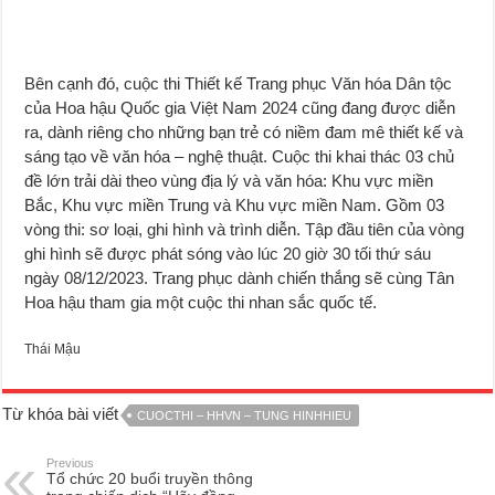
Bên cạnh đó, cuộc thi Thiết kế Trang phục Văn hóa Dân tộc
của Hoa hậu Quốc gia Việt Nam 2024 cũng đang được diễn
ra, dành riêng cho những bạn trẻ có niềm đam mê thiết kế và
sáng tạo về văn hóa – nghệ thuật. Cuộc thi khai thác 03 chủ
đề lớn trải dài theo vùng địa lý và văn hóa: Khu vực miền
Bắc, Khu vực miền Trung và Khu vực miền Nam. Gồm 03
vòng thi: sơ loại, ghi hình và trình diễn. Tập đầu tiên của vòng
ghi hình sẽ được phát sóng vào lúc 20 giờ 30 tối thứ sáu
ngày 08/12/2023. Trang phục dành chiến thắng sẽ cùng Tân
Hoa hậu tham gia một cuộc thi nhan sắc quốc tế.
Thái Mậu
Từ khóa bài viết
CUOCTHI – HHVN – TUNG HINHHIEU
Previous
Tổ chức 20 buổi truyền thông