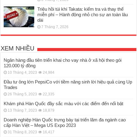
Triệu hồi túi khí Takata: kiểm tra và thay thế
miễn phí – Hành động nhỏ cho sự an toàn lâu
dài
7 Tháng 7, 2026
XEM NHIỀU
Ngân hàng đầu tiên triển khai cho vay nhà ở xã hội theo gói
120.000 tỷ đồng
10 Tháng 4, 2023
24,984
Đầu tư ông lớn PepsiCo với tiềm năng sinh lời hiệu quả cùng Up
Trades
26 Tháng 5, 2023
22,335
Khám phá Hàn Quốc đầy sắc màu với các điểm đến nổi bật
13 Tháng 7, 2023
18,879
Doanh nghiệp Hàn Quốc trưng bày tại triển lãm đa ngành cao
cấp Hàn Việt – Mega US Expo 2023
31 Tháng 8, 2023
16,417