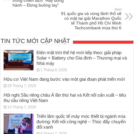
trong chiến dịch “Hãy đồng
hành – Đừng buông tay”
Next
91 quốc gia và vùng lãnh thổ sẽ
có mặt tại giải Marathon Quốc
tế Thành phố Hồ Chí Minh
Techcombank mùa thứ 6
TIN TỨC MỚI CẬP NHẬT
Điện mặt trời thế hệ mới tiếp theo: giải pháp
Solar + Battery cho Gia đình – Thương mại và
Nhà máy
1 Tháng 8, 2026
Hữu cơ Việt Nam đang bước vào một giai đoạn phát triển mới
29 Tháng 7, 2026
Hội nghị Sầu riêng châu Á lần thứ hai và Kết nối sản xuất – tiêu
thụ sầu riêng Việt Nam
14 Tháng 7, 2026
Triển lãm quốc tế máy móc thiết bị ngành mía
đường: Kết nối công nghệ – Thúc đẩy chuyển
đổi xanh
8 Tháng 7, 2026