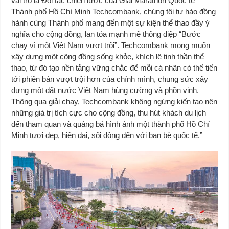
vai trò là Đối tác chiến lược của Giải Marathon Quốc tế
Thành phố Hồ Chí Minh Techcombank, chúng tôi tự hào đồng
hành cùng Thành phố mang đến một sự kiện thể thao đầy ý
nghĩa cho cộng đồng, lan tỏa mạnh mẽ thông điệp “Bước
chạy vì một Việt Nam vượt trội”. Techcombank mong muốn
xây dựng một cộng đồng sống khỏe, khích lệ tinh thần thể
thao, từ đó tạo nền tảng vững chắc để mỗi cá nhân có thể tiến
tới phiên bản vượt trội hơn của chính mình, chung sức xây
dựng một đất nước Việt Nam hùng cường và phồn vinh.
Thông qua giải chạy, Techcombank không ngừng kiến tạo nên
những giá trị tích cực cho cộng đồng, thu hút khách du lịch
đến tham quan và quảng bá hình ảnh một thành phố Hồ Chí
Minh tươi đẹp, hiện đại, sôi động đến với bạn bè quốc tế.”