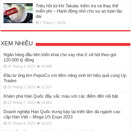
Triệu hồi túi khí Takata: kiểm tra và thay thế
miễn phí – Hành động nhỏ cho sự an toàn lâu
dài
7 Tháng 7, 2026
XEM NHIỀU
Ngân hàng đầu tiên triển khai cho vay nhà ở xã hội theo gói
120.000 tỷ đồng
10 Tháng 4, 2023
24,988
Đầu tư ông lớn PepsiCo với tiềm năng sinh lời hiệu quả cùng Up
Trades
26 Tháng 5, 2023
22,337
Khám phá Hàn Quốc đầy sắc màu với các điểm đến nổi bật
13 Tháng 7, 2023
18,881
Doanh nghiệp Hàn Quốc trưng bày tại triển lãm đa ngành cao
cấp Hàn Việt – Mega US Expo 2023
31 Tháng 8, 2023
16,422