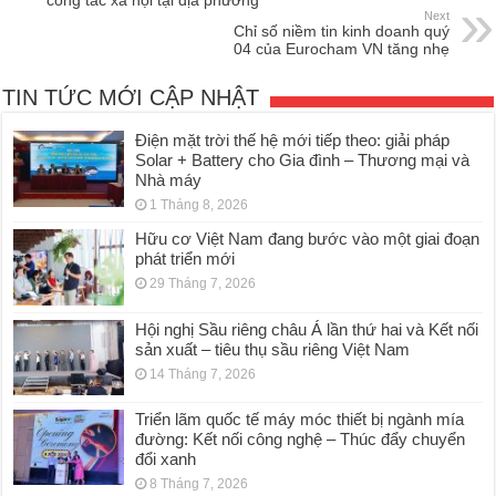
công tác xã hội tại địa phương
Next
Chỉ số niềm tin kinh doanh quý
04 của Eurocham VN tăng nhẹ
TIN TỨC MỚI CẬP NHẬT
Điện mặt trời thế hệ mới tiếp theo: giải pháp
Solar + Battery cho Gia đình – Thương mại và
Nhà máy
1 Tháng 8, 2026
Hữu cơ Việt Nam đang bước vào một giai đoạn
phát triển mới
29 Tháng 7, 2026
Hội nghị Sầu riêng châu Á lần thứ hai và Kết nối
sản xuất – tiêu thụ sầu riêng Việt Nam
14 Tháng 7, 2026
Triển lãm quốc tế máy móc thiết bị ngành mía
đường: Kết nối công nghệ – Thúc đẩy chuyển
đổi xanh
8 Tháng 7, 2026