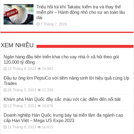
Triệu hồi túi khí Takata: kiểm tra và thay thế
miễn phí – Hành động nhỏ cho sự an toàn lâu
dài
7 Tháng 7, 2026
XEM NHIỀU
Ngân hàng đầu tiên triển khai cho vay nhà ở xã hội theo gói
120.000 tỷ đồng
10 Tháng 4, 2023
24,981
Đầu tư ông lớn PepsiCo với tiềm năng sinh lời hiệu quả cùng Up
Trades
26 Tháng 5, 2023
22,330
Khám phá Hàn Quốc đầy sắc màu với các điểm đến nổi bật
13 Tháng 7, 2023
18,876
Doanh nghiệp Hàn Quốc trưng bày tại triển lãm đa ngành cao
cấp Hàn Việt – Mega US Expo 2023
31 Tháng 8, 2023
16,415