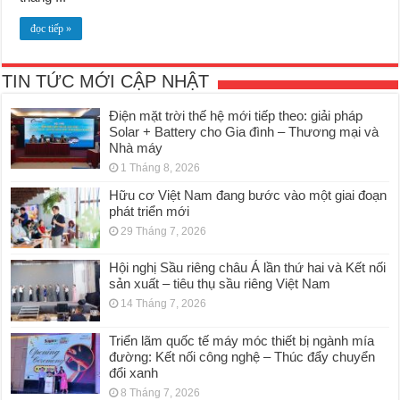
đọc tiếp »
TIN TỨC MỚI CẬP NHẬT
Điện mặt trời thế hệ mới tiếp theo: giải pháp
Solar + Battery cho Gia đình – Thương mại và
Nhà máy
1 Tháng 8, 2026
Hữu cơ Việt Nam đang bước vào một giai đoạn
phát triển mới
29 Tháng 7, 2026
Hội nghị Sầu riêng châu Á lần thứ hai và Kết nối
sản xuất – tiêu thụ sầu riêng Việt Nam
14 Tháng 7, 2026
Triển lãm quốc tế máy móc thiết bị ngành mía
đường: Kết nối công nghệ – Thúc đẩy chuyển
đổi xanh
8 Tháng 7, 2026