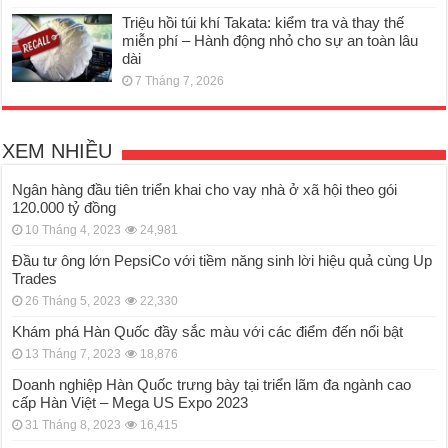
Triệu hồi túi khí Takata: kiểm tra và thay thế
miễn phí – Hành động nhỏ cho sự an toàn lâu
dài
7 Tháng 7, 2026
XEM NHIỀU
Ngân hàng đầu tiên triển khai cho vay nhà ở xã hội theo gói
120.000 tỷ đồng
10 Tháng 4, 2023
24,981
Đầu tư ông lớn PepsiCo với tiềm năng sinh lời hiệu quả cùng Up
Trades
26 Tháng 5, 2023
22,330
Khám phá Hàn Quốc đầy sắc màu với các điểm đến nổi bật
13 Tháng 7, 2023
18,876
Doanh nghiệp Hàn Quốc trưng bày tại triển lãm đa ngành cao
cấp Hàn Việt – Mega US Expo 2023
31 Tháng 8, 2023
16,415