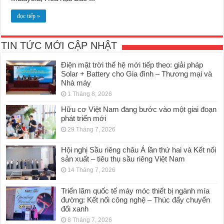
đọc tiếp »
TIN TỨC MỚI CẬP NHẬT
Điện mặt trời thế hệ mới tiếp theo: giải pháp
Solar + Battery cho Gia đình – Thương mại và
Nhà máy
1 Tháng 8, 2026
Hữu cơ Việt Nam đang bước vào một giai đoạn
phát triển mới
29 Tháng 7, 2026
Hội nghị Sầu riêng châu Á lần thứ hai và Kết nối
sản xuất – tiêu thụ sầu riêng Việt Nam
14 Tháng 7, 2026
Triển lãm quốc tế máy móc thiết bị ngành mía
đường: Kết nối công nghệ – Thúc đẩy chuyển
đổi xanh
8 Tháng 7, 2026