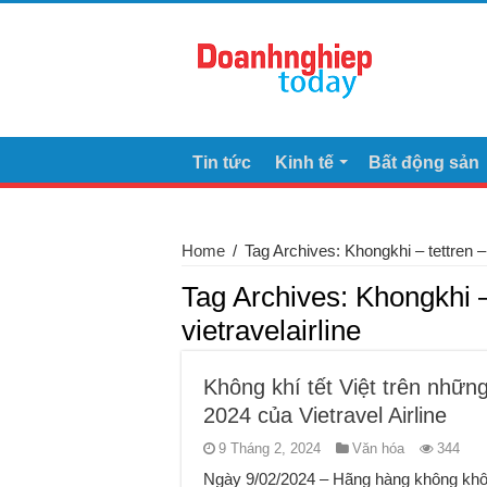
Tin tức
Kinh tế
Bất động sản
Home
/
Tag Archives: Khongkhi – tettren 
Tag Archives:
Khongkhi 
vietravelairline
Không khí tết Việt trên nhữ
2024 của Vietravel Airline
9 Tháng 2, 2024
Văn hóa
344
Ngày 9/02/2024 – Hãng hàng không không 