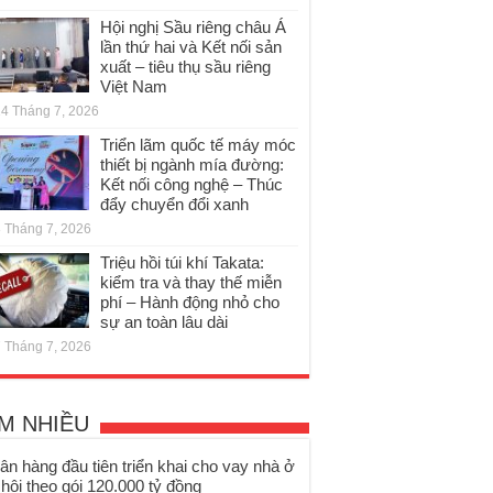
Hội nghị Sầu riêng châu Á
lần thứ hai và Kết nối sản
xuất – tiêu thụ sầu riêng
Việt Nam
4 Tháng 7, 2026
Triển lãm quốc tế máy móc
thiết bị ngành mía đường:
Kết nối công nghệ – Thúc
đẩy chuyển đổi xanh
 Tháng 7, 2026
Triệu hồi túi khí Takata:
kiểm tra và thay thế miễn
phí – Hành động nhỏ cho
sự an toàn lâu dài
 Tháng 7, 2026
M NHIỀU
ân hàng đầu tiên triển khai cho vay nhà ở
 hội theo gói 120.000 tỷ đồng