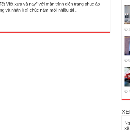
ết Việt xưa và nay” với màn trình diễn trang phục áo
g và nhận lì xì chúc năm mới nhiều tài ...
1
8
7
XE
Ng
xã