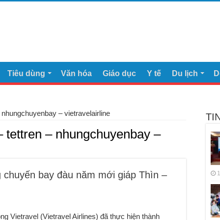
Tiêu dùng
Văn hóa
Giáo dục
Y tế
Du lịch
D
– nhungchuyenbay – vietravelairline
TI
– tettren – nhungchuyenbay –
ng chuyến bay đàu năm mới giáp Thìn –
1
Vietravel (Vietravel Airlines) đã thực hiện thành