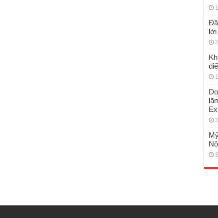
1
Đầ
lờ
2
Kh
đi
1
Do
lã
Ex
3
Mỹ
Nộ
3