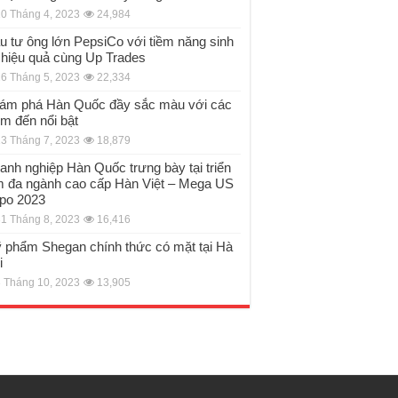
0 Tháng 4, 2023
24,984
u tư ông lớn PepsiCo với tiềm năng sinh
i hiệu quả cùng Up Trades
6 Tháng 5, 2023
22,334
ám phá Hàn Quốc đầy sắc màu với các
ểm đến nổi bật
3 Tháng 7, 2023
18,879
anh nghiệp Hàn Quốc trưng bày tại triển
m đa ngành cao cấp Hàn Việt – Mega US
po 2023
1 Tháng 8, 2023
16,416
 phẩm Shegan chính thức có mặt tại Hà
i
 Tháng 10, 2023
13,905