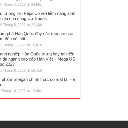
0 Tháng 4, 2023
24,981
u tư ông lớn PepsiCo với tiềm năng sinh
i hiệu quả cùng Up Trades
6 Tháng 5, 2023
22,330
ám phá Hàn Quốc đầy sắc màu với các
ểm đến nổi bật
3 Tháng 7, 2023
18,876
anh nghiệp Hàn Quốc trưng bày tại triển
m đa ngành cao cấp Hàn Việt – Mega US
po 2023
1 Tháng 8, 2023
16,415
 phẩm Shegan chính thức có mặt tại Hà
i
 Tháng 10, 2023
13,904