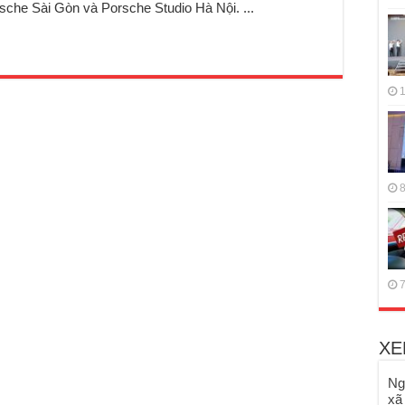
che Sài Gòn và Porsche Studio Hà Nội. ...
1
8
7
XE
Ng
xã