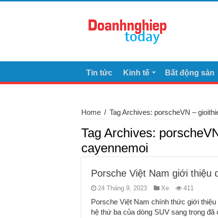
Tin tức
Kinh tế
Bất động sản
Home
/
Tag Archives: porscheVN – gioith
Tag Archives:
porscheVN 
cayennemoi
Porsche Việt Nam giới thiệu
24 Tháng 9, 2023
Xe
411
Porsche Việt Nam chính thức giới th
hệ thứ ba của dòng SUV sang trọng đã