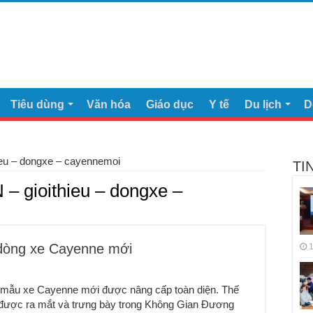
Tiêu dùng
Văn hóa
Giáo dục
Y tế
Du lịch
D
ieu – dongxe – cayennemoi
TI
– gioithieu – dongxe –
 dòng xe Cayenne mới
1
iệu mẫu xe Cayenne mới được nâng cấp toàn diện. Thế
 được ra mắt và trưng bày trong Không Gian Đương