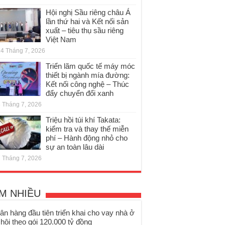
Hội nghị Sầu riêng châu Á
lần thứ hai và Kết nối sản
xuất – tiêu thụ sầu riêng
Việt Nam
4 Tháng 7, 2026
Triển lãm quốc tế máy móc
thiết bị ngành mía đường:
Kết nối công nghệ – Thúc
đẩy chuyển đổi xanh
 Tháng 7, 2026
Triệu hồi túi khí Takata:
kiểm tra và thay thế miễn
phí – Hành động nhỏ cho
sự an toàn lâu dài
 Tháng 7, 2026
M NHIỀU
ân hàng đầu tiên triển khai cho vay nhà ở
 hội theo gói 120.000 tỷ đồng