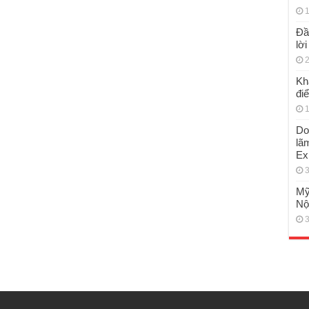
1
Đầ
lờ
2
Kh
đi
1
Do
lã
Ex
3
Mỹ
Nộ
3