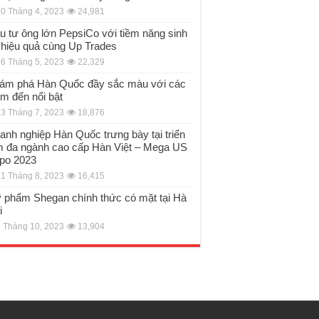
0 Tháng 4, 2023
24,981
u tư ông lớn PepsiCo với tiềm năng sinh
i hiệu quả cùng Up Trades
6 Tháng 5, 2023
22,329
ám phá Hàn Quốc đầy sắc màu với các
ểm đến nổi bật
3 Tháng 7, 2023
18,876
anh nghiệp Hàn Quốc trưng bày tại triển
m đa ngành cao cấp Hàn Việt – Mega US
po 2023
1 Tháng 8, 2023
16,415
 phẩm Shegan chính thức có mặt tại Hà
i
 Tháng 10, 2023
13,904