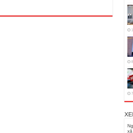
1
8
7
XE
Ng
xã