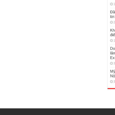
1
Đầ
lờ
2
Kh
đi
1
Do
lã
Ex
3
Mỹ
Nộ
3