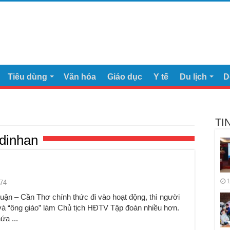
Tiêu dùng
Văn hóa
Giáo dục
Y tế
Du lịch
D
TI
 dinhan
1
74
– Cần Thơ chính thức đi vào hoạt động, thì người
à “ông giáo” làm Chủ tịch HĐTV Tập đoàn nhiều hơn.
ứa ...