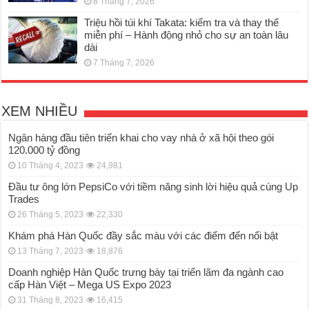
8 Tháng 7, 2026
Triệu hồi túi khí Takata: kiểm tra và thay thế
miễn phí – Hành động nhỏ cho sự an toàn lâu
dài
7 Tháng 7, 2026
XEM NHIỀU
Ngân hàng đầu tiên triển khai cho vay nhà ở xã hội theo gói
120.000 tỷ đồng
10 Tháng 4, 2023
24,981
Đầu tư ông lớn PepsiCo với tiềm năng sinh lời hiệu quả cùng Up
Trades
26 Tháng 5, 2023
22,330
Khám phá Hàn Quốc đầy sắc màu với các điểm đến nổi bật
13 Tháng 7, 2023
18,876
Doanh nghiệp Hàn Quốc trưng bày tại triển lãm đa ngành cao
cấp Hàn Việt – Mega US Expo 2023
31 Tháng 8, 2023
16,415