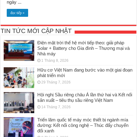
ngày ...
đọc tiếp »
TIN TỨC MỚI CẬP NHẬT
Điện mặt trời thế hệ mới tiếp theo: giải pháp
Solar + Battery cho Gia đình – Thương mại và
Nhà máy
1 Tháng 8, 2026
Hữu cơ Việt Nam đang bước vào một giai đoạn
phát triển mới
29 Tháng 7, 2026
Hội nghị Sầu riêng châu Á lần thứ hai và Kết nối
sản xuất – tiêu thụ sầu riêng Việt Nam
14 Tháng 7, 2026
Triển lãm quốc tế máy móc thiết bị ngành mía
đường: Kết nối công nghệ – Thúc đẩy chuyển
đổi xanh