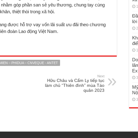
ề nhằm góp phần san sẻ yêu thương, chung tay cùng
1
ăn, thiệt thòi trong xã hội.
Đầ
lờ
ng được hỗ trợ vay vốn lãi suất ưu đãi theo chương
2
liên đoàn Lao động Việt Nam.
Kh
đi
1
Do
MIEN – PHIDUA – CNVEQUE - ANTET
lã
Ex
Next
3
Hữu Châu và Cẩm Ly tiếp tục
làm chủ “Thiên đình” mùa Táo
Mỹ
quân 2023
Nộ
3