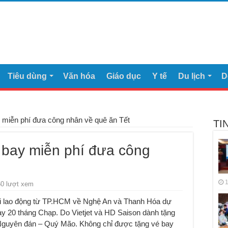
Tiêu dùng
Văn hóa
Giáo dục
Y tế
Du lịch
D
y miễn phí đưa công nhân về quê ăn Tết
TI
n bay miễn phí đưa công
1
60 lượt xem
i lao động từ TP.HCM về Nghệ An và Thanh Hóa dự
ày 20 tháng Chạp. Do Vietjet và HD Saison dành tặng
 Nguyên đán – Quý Mão. Không chỉ được tặng vé bay