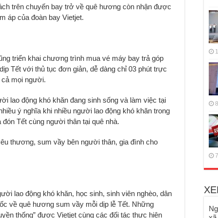
hách trên chuyến bay trở về quê hương còn nhận được
m áp của đoàn bay Vietjet.
1
ũng triển khai chương trình mua vé máy bay trả góp
p Tết với thủ tục đơn giản, dễ dàng chỉ 03 phút trực
t cả mọi người.
i lao động khó khăn đang sinh sống và làm việc tại
8
iều ý nghĩa khi nhiều người lao động khó khăn trong
đón Tết cùng người thân tại quê nhà.
 thương, sum vầy bên người thân, gia đình cho
7
XE
ười lao động khó khăn, học sinh, sinh viên nghèo, dân
uốc về quê hương sum vầy mỗi dịp lễ Tết. Những
Ng
yền thống” được Vietjet cùng các đối tác thực hiện
xã