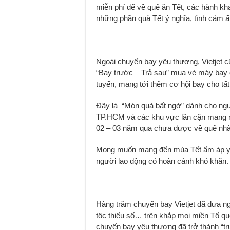
miễn phí để về quê ăn Tết, các hành k
những phần quà Tết ý nghĩa, tình cảm ấ
Ngoài chuyến bay yêu thương, Vietjet c
“Bay trước – Trả sau” mua vé máy bay dị
tuyến, mang tới thêm cơ hội bay cho tấ
Đây là “Món quà bất ngờ” dành cho ngườ
TP.HCM và các khu vực lân cận mang nh
02 – 03 năm qua chưa được về quê nhà 
Mong muốn mang đến mùa Tết ấm áp yêu
người lao động có hoàn cảnh khó khăn.
Hàng trăm chuyến bay Vietjet đã đưa ng
tộc thiểu số… trên khắp mọi miền Tổ q
chuyến bay yêu thương đã trở thành “tru