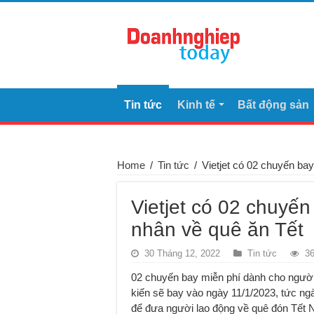
Tin tức
Kinh tế
Bất động sản
Home
/
Tin tức
/
Vietjet có 02 chuyến ba
Vietjet có 02 chuyế
nhân về quê ăn Tết
30 Tháng 12, 2022
Tin tức
3
02 chuyến bay miễn phí dành cho ngườ
kiến sẽ bay vào ngày 11/1/2023, tức ng
để đưa người lao động về quê đón Tết