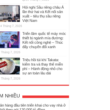
Hội nghị Sầu riêng châu Á
lần thứ hai và Kết nối sản
xuất – tiêu thụ sầu riêng
Việt Nam
4 Tháng 7, 2026
Triển lãm quốc tế máy móc
thiết bị ngành mía đường:
Kết nối công nghệ – Thúc
đẩy chuyển đổi xanh
 Tháng 7, 2026
Triệu hồi túi khí Takata:
kiểm tra và thay thế miễn
phí – Hành động nhỏ cho
sự an toàn lâu dài
 Tháng 7, 2026
M NHIỀU
ân hàng đầu tiên triển khai cho vay nhà ở
 hội theo gói 120.000 tỷ đồng