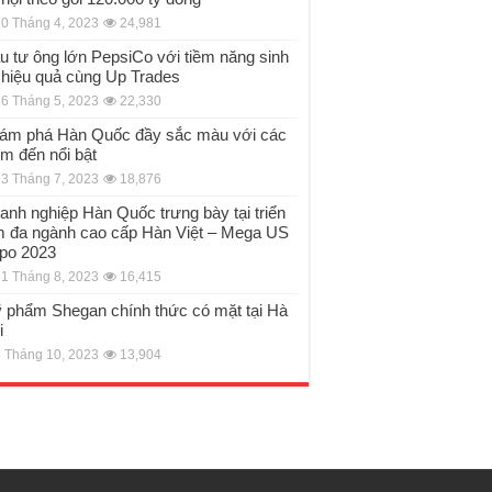
0 Tháng 4, 2023
24,981
u tư ông lớn PepsiCo với tiềm năng sinh
i hiệu quả cùng Up Trades
6 Tháng 5, 2023
22,330
ám phá Hàn Quốc đầy sắc màu với các
ểm đến nổi bật
3 Tháng 7, 2023
18,876
anh nghiệp Hàn Quốc trưng bày tại triển
m đa ngành cao cấp Hàn Việt – Mega US
po 2023
1 Tháng 8, 2023
16,415
 phẩm Shegan chính thức có mặt tại Hà
i
 Tháng 10, 2023
13,904